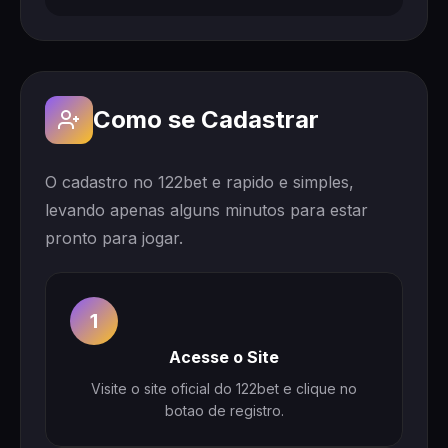
Como se Cadastrar
O cadastro no 122bet e rapido e simples,
levando apenas alguns minutos para estar
pronto para jogar.
1
Acesse o Site
Visite o site oficial do 122bet e clique no
botao de registro.