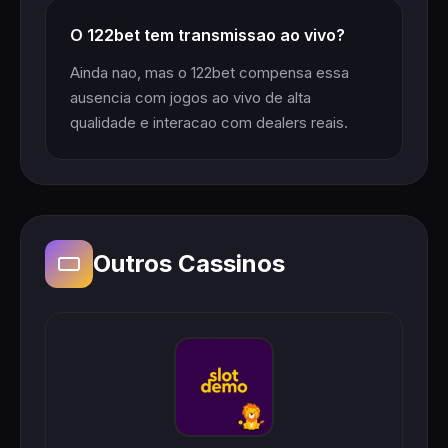
O 122bet tem transmissao ao vivo?
Ainda nao, mas o 122bet compensa essa
ausencia com jogos ao vivo de alta
qualidade e interacao com dealers reais.
Outros Cassinos