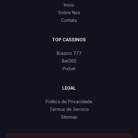
Inicio
Sobre Nos
Contato
TOP CASSINOS
Brazino 777
Bet365
Pixbet
LEGAL
Politica de Privacidade
Termos de Servico
Sitemap