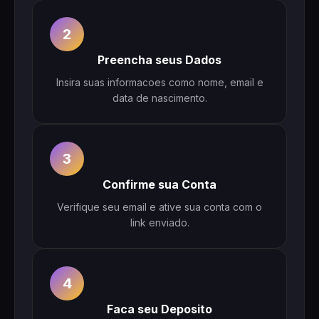
2
Preencha seus Dados
Insira suas informacoes como nome, email e
data de nascimento.
3
Confirme sua Conta
Verifique seu email e ative sua conta com o
link enviado.
4
Faca seu Deposito