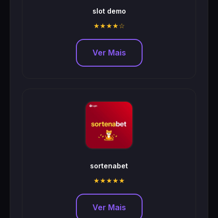
slot demo
★★★★☆
Ver Mais
sortenabet
★★★★★
Ver Mais