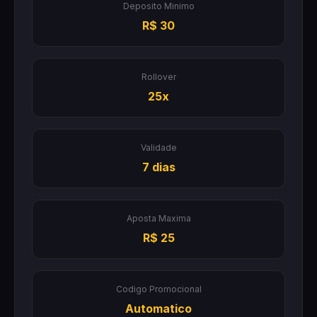
Deposito Minimo
R$ 30
Rollover
25x
Validade
7 dias
Aposta Maxima
R$ 25
Codigo Promocional
Automatico