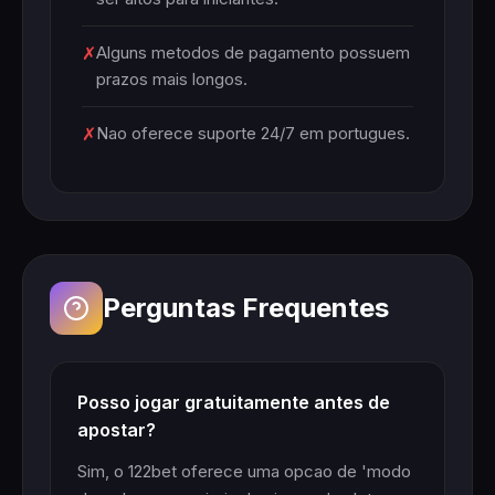
✗
Alguns metodos de pagamento possuem
prazos mais longos.
✗
Nao oferece suporte 24/7 em portugues.
Perguntas Frequentes
Posso jogar gratuitamente antes de
apostar?
Sim, o 122bet oferece uma opcao de 'modo