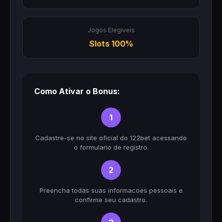
Jogos Elegiveis
Slots 100%
Como Ativar o Bonus:
1
Cadastre-se no site oficial do 122bet acessando
o formulario de registro.
2
Preencha todas suas informacoes pessoais e
confirme seu cadastro.