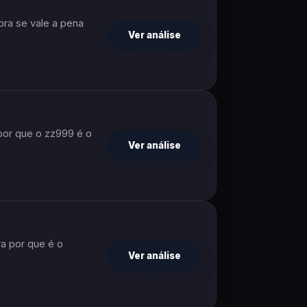
ra se vale a pena
Ver análise
por que o zz999 é o
Ver análise
ra por que é o
Ver análise