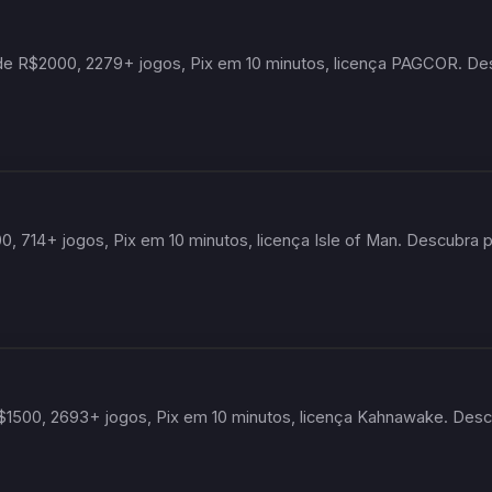
de R$2000, 2279+ jogos, Pix em 10 minutos, licença PAGCOR. De
, 714+ jogos, Pix em 10 minutos, licença Isle of Man. Descubra 
$1500, 2693+ jogos, Pix em 10 minutos, licença Kahnawake. Desc