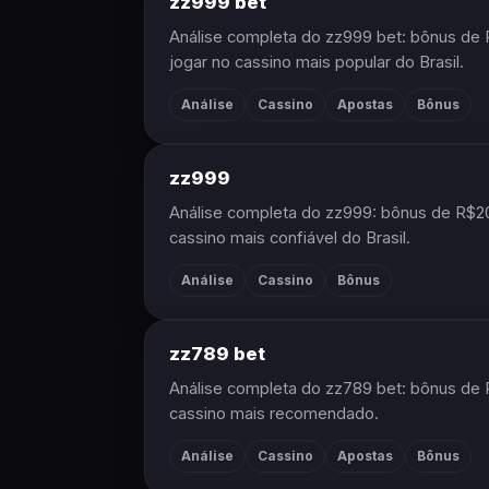
zz999 bet
Análise completa do zz999 bet: bônus de 
jogar no cassino mais popular do Brasil.
Análise
Cassino
Apostas
Bônus
zz999
Análise completa do zz999: bônus de R$20
cassino mais confiável do Brasil.
Análise
Cassino
Bônus
zz789 bet
Análise completa do zz789 bet: bônus de R
cassino mais recomendado.
Análise
Cassino
Apostas
Bônus