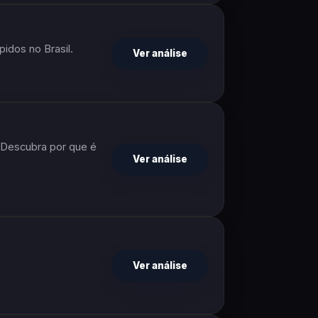
idos no Brasil.
Ver análise
. Descubra por que é
Ver análise
Ver análise