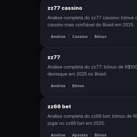
zz77 cassino
Análise completa do zz77 cassino: bônus 
cassino mais confiável do Brasil em 2025.
Análise
Cassino
Bônus
zz77
Análise completa do zz77: bônus de R$1000
destaque em 2025 no Brasil.
Análise
Bônus
zz66 bet
Análise completa do zz66 bet: bônus de R
jogar no zz66 bet em 2025.
Análise
Apostas
Bônus