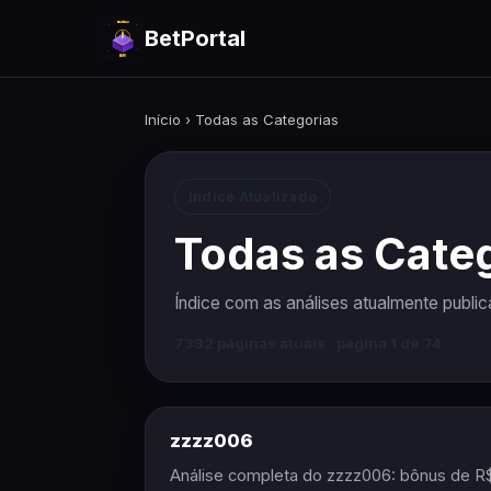
BetPortal
Início
›
Todas as Categorias
Índice Atualizado
Todas as Cate
Índice com as análises atualmente publica
7332 páginas atuais · página 1 de 74
zzzz006
Análise completa do zzzz006: bônus de R$