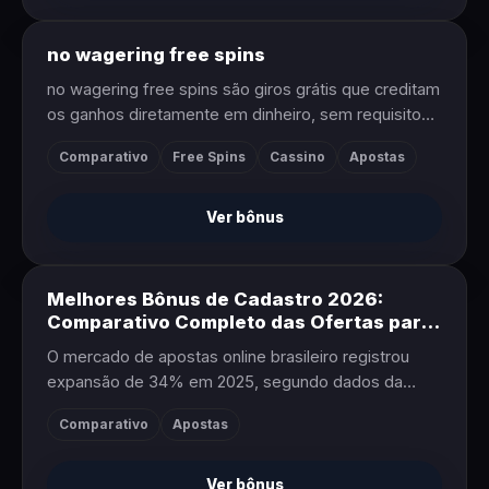
no wagering free spins
no wagering free spins são giros grátis que creditam
os ganhos diretamente em dinheiro, sem requisito
de aposta. A comparação faz diferença porque
Comparativo
Free Spins
Cassino
Apostas
muda o custo real de...
Ver bônus
Melhores Bônus de Cadastro 2026:
Comparativo Completo das Ofertas para
Novos Jogadores
O mercado de apostas online brasileiro registrou
expansão de 34% em 2025, segundo dados da
Associação Brasileira de Apostas Esportivas, e as
Comparativo
Apostas
plataformas intensificaram...
Ver bônus