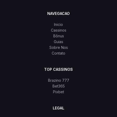
NAVEGACAO
Inicio
Cassinos
Bônus
Guias
Sobre Nos
Contato
TOP CASSINOS
Brazino 777
Bet365
Pixbet
LEGAL