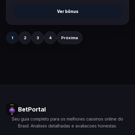
Ver bônus
1
2
3
4
Próxima
BetPortal
Seu guia completo para os melhores cassinos online do
Brasil. Analises detalhadas e avaliacoes honestas.