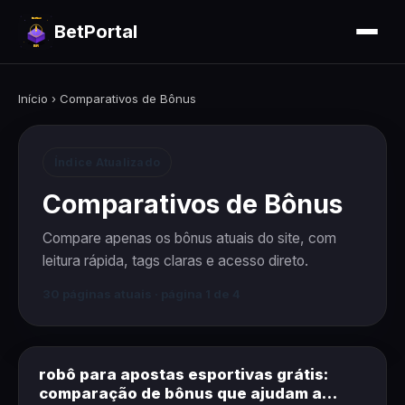
BetPortal
Início
›
Comparativos de Bônus
Índice Atualizado
Comparativos de Bônus
Compare apenas os bônus atuais do site, com
leitura rápida, tags claras e acesso direto.
30 páginas atuais · página 1 de 4
robô para apostas esportivas grátis:
comparação de bônus que ajudam a