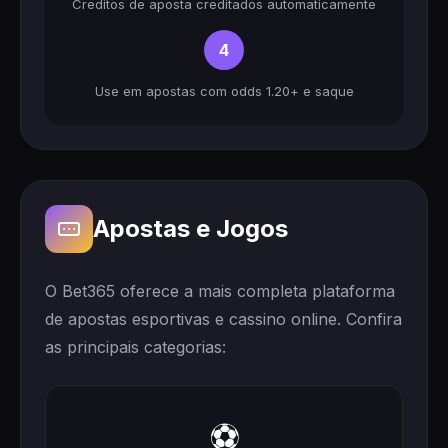
Creditos de aposta creditados automaticamente
4
Use em apostas com odds 1.20+ e saque
Apostas e Jogos
O Bet365 oferece a mais completa plataforma
de apostas esportivas e cassino online. Confira
as principais categorias:
⚽