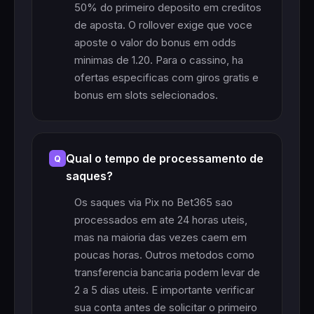
50% do primeiro deposito em creditos
de aposta. O rollover exige que voce
aposte o valor do bonus em odds
minimas de 1.20. Para o cassino, ha
ofertas especificas com giros gratis e
bonus em slots selecionados.
Qual o tempo de processamento de
saques?
Os saques via Pix no Bet365 sao
processados em ate 24 horas uteis,
mas na maioria das vezes caem em
poucas horas. Outros metodos como
transferencia bancaria podem levar de
2 a 5 dias uteis. E importante verificar
sua conta antes de solicitar o primeiro