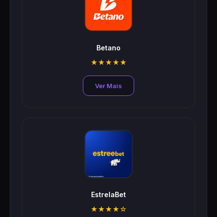
Betano
★★★★★
Ver Mais
EstrelaBet
★★★★☆