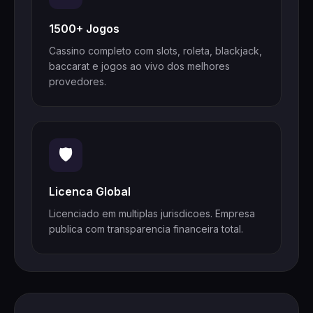
1500+ Jogos
Cassino completo com slots, roleta, blackjack,
baccarat e jogos ao vivo dos melhores
provedores.
🛡
Licenca Global
Licenciado em multiplas jurisdicoes. Empresa
publica com transparencia financeira total.