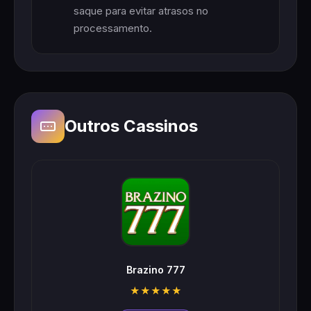
saque para evitar atrasos no
processamento.
Outros Cassinos
Brazino 777
★★★★★