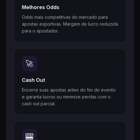
Melhores Odds
Odds mais competitivas do mercado para
apostas esportivas. Margem de lucro reduzida
para o apostador.
🚀
Cash Out
Encerre suas apostas antes do fim do evento
e garanta lucros ou minimize perdas com o
cash out parcial.
🎰