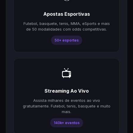
Apostas Esportivas
Futebol, basquete, tenis, MMA, eSports e mais
de 50 modalidades com odds competitivas.
50+ esportes
📺
Streaming Ao Vivo
Assista milhares de eventos ao vivo
gratuitamente. Futebol, tenis, basquete e muito
mais.
140k+ eventos