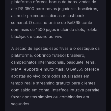
plataforma oferece bonus de boas-vindas de
ate R$ 3500 para novos jogadores brasileiros,
alem de promocoes diarias e cashback
semanal. O cassino online do Bet365 conta
com mais de 1500 jogos incluindo slots, roleta,
blackjack e cassino ao vivo.
A secao de apostas esportivas e o destaque da
plataforma, cobrindo futebol brasileiro,
campeonatos internacionais, basquete, tenis,
MMA, eSports e muito mais. O Bet365 oferece
apostas ao vivo com odds atualizadas em
tempo real e streaming gratuito para clientes
com saldo em conta. Interface intuitiva permite
fazer apostas simples ou combinadas em
segundos.