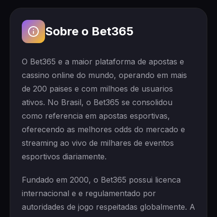
Sobre o Bet365
O Bet365 e a maior plataforma de apostas e
cassino online do mundo, operando em mais
de 200 paises e com milhoes de usuarios
ativos. No Brasil, o Bet365 se consolidou
como referencia em apostas esportivas,
oferecendo as melhores odds do mercado e
streaming ao vivo de milhares de eventos
esportivos diariamente.
Fundado em 2000, o Bet365 possui licenca
internacional e e regulamentado por
autoridades de jogo respeitadas globalmente. A