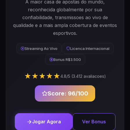
A maior casa de apostas do mundo,
reconhecida globalmente por sua
confiabilidade, transmissoes ao vivo de
qualidade e a mais ampla cobertura de eventos
esportivos.
Streaming Ao Vivo
Licenca Internacional
Bonus R$3.500
★★★★★
4.8/5 (3.412 avaliacoes)
Score: 96/100
Jogar Agora
Ver Bonus