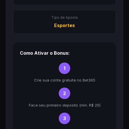
Tipo de Aposta
Esportes
Como Ativar o Bonus:
1
Crie sua conta gratuita no Bet365
2
Faca seu primeiro deposito (min. R$ 20)
3