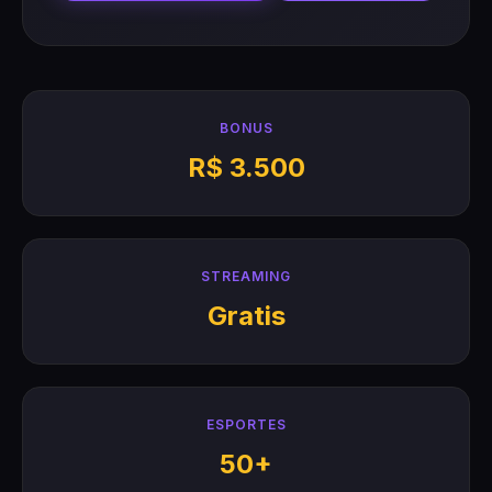
BONUS
R$ 3.500
STREAMING
Gratis
ESPORTES
50+