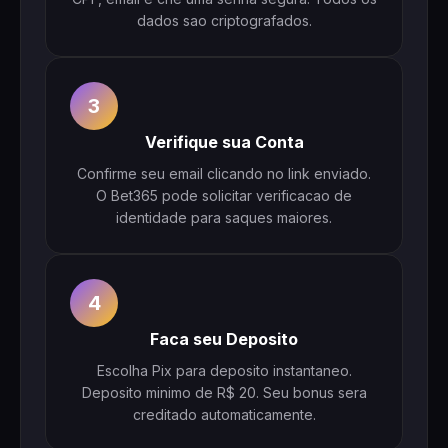
dados sao criptografados.
3
Verifique sua Conta
Confirme seu email clicando no link enviado.
O Bet365 pode solicitar verificacao de
identidade para saques maiores.
4
Faca seu Deposito
Escolha Pix para deposito instantaneo.
Deposito minimo de R$ 20. Seu bonus sera
creditado automaticamente.