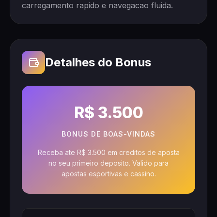
carregamento rapido e navegacao fluida.
Detalhes do Bonus
R$ 3.500
BONUS DE BOAS-VINDAS
Receba ate R$ 3.500 em creditos de aposta
no seu primeiro deposito. Valido para
apostas esportivas e cassino.