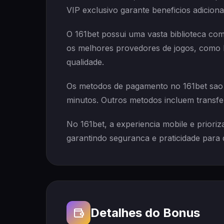
VIP exclusivo garante beneficios adiciona
O 161bet possui uma vasta biblioteca com
os melhores provedores de jogos, como Mi
qualidade.
Os metodos de pagamento no 161bet sao r
minutos. Outros metodos incluem transfer
No 161bet, a experiencia mobile e priori
garantindo seguranca e praticidade para
Detalhes do Bonus