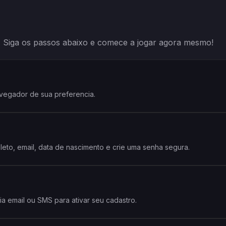
il. Siga os passos abaixo e comece a jogar agora mesmo!
navegador de sua preferencia.
eto, email, data de nascimento e crie uma senha segura.
via email ou SMS para ativar seu cadastro.