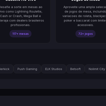
Desafie a sorte em mesas ao
Aproveite uma ampla seleca
vivo como Lightning Roulette,
de jogos de mesa, incluind
Cash or Crash, Mega Ball e
variacoes de roleta, blackjac
nteraja com dealers brasileiros
poker e baccarat com limite
profissionais.
acessiveis.
117+ mesas
72+ jogos
erkick
Push Gaming
ELK Studios
Betsoft
Nolimit City