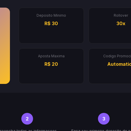
Deposito Minimo
Rollover
R$ 30
30x
Aposta Maxima
Codigo Promoci
R$ 20
Automati
o
2
3
reencha todas as informacoes
Faca seu primeiro deposito de p