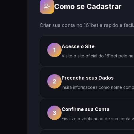
Como se Cadastrar
Criar sua conta no 161bet e rapido e fac
Acesse o Site
1
Visite o site oficial do 161bet pelo 
Preencha seus Dados
2
Insira informacoes como nome compl
Confirme sua Conta
3
Finalize a verificacao de sua conta 