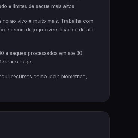
do e limites de saque mais altos.
sino ao vivo e muito mais. Trabalha com
eriencia de jogo diversificada e de alta
 30 e saques processados em ate 30
 Mercado Pago.
nclui recursos como login biometrico,