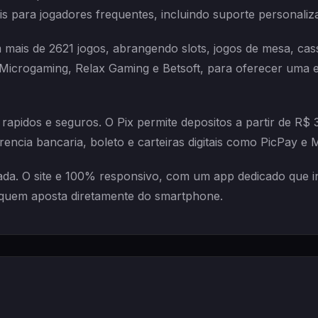
is para jogadores frequentes, incluindo suporte personaliza
 mais de 2621 jogos, abrangendo slots, jogos de mesa, cas
crogaming, Relax Gaming e Betsoft, para oferecer uma exp
apidos e seguros. O Pix permite depositos a partir de R$
encia bancaria, boleto e carteiras digitais como PicPay e
zada. O site e 100% responsivo, com um app dedicado que i
 quem aposta diretamente do smartphone.