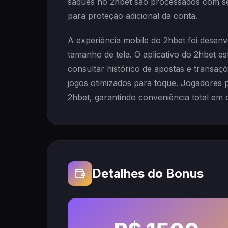
saques no 2hbet são processados com seg
para proteção adicional da conta.
A experiência mobile do 2hbet foi desen
tamanho de tela. O aplicativo do 2hbet e
consultar histórico de apostas e trans
jogos otimizados para toque. Jogadores p
2hbet, garantindo conveniência total em 
Detalhes do Bonus