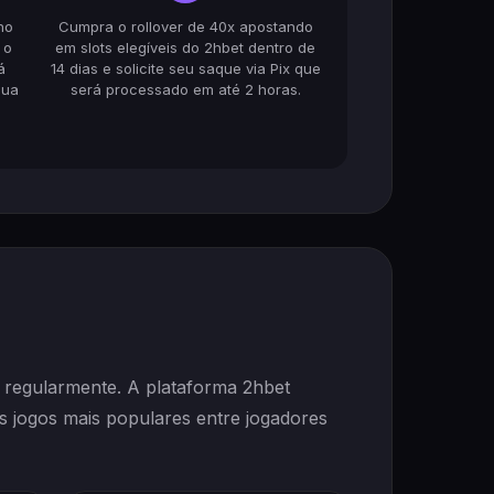
no
Cumpra o rollover de 40x apostando
 o
em slots elegíveis do 2hbet dentro de
á
14 dias e solicite seu saque via Pix que
sua
será processado em até 2 horas.
s regularmente. A plataforma 2hbet
 jogos mais populares entre jogadores