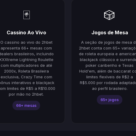
🃏
🎲
Cassino Ao Vivo
Jogos de Mesa
O cassino ao vivo do 2hbet
A seção de jogos de mesa 
apresenta 66+ mesas com
2hbet conta com 65+ variaç
dealers brasileiros, incluindo
de roleta europeia e america
XXXtreme Lightning Roulette
blackjack clássico e surrende
com multiplicadores de até
poker caribenho e Texas
2000x, Roleta Brasileira
Hold'em, além de baccarat c
exclusiva, Crazy Time com
limites flexíveis de R$2 a
bônus interativos e blackjack
R$5.000 por rodada adaptad
om limites de R$5 a R$10.000
ao perfil brasileiro.
por mão no 2hbet.
65+ jogos
66+ mesas