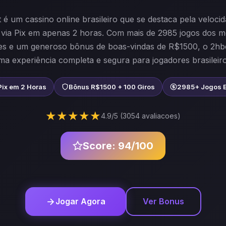
 é um cassino online brasileiro que se destaca pela veloci
 via Pix em apenas 2 horas. Com mais de 2985 jogos dos m
s e um generoso bônus de boas-vindas de R$1500, o 2hb
ma experiência completa e segura para jogadores brasileiro
ix em 2 Horas
Bônus R$1500 + 100 Giros
2985+ Jogos E
★★★★★
4.9/5 (3054 avaliacoes)
Score: 94/100
Jogar Agora
Ver Bonus