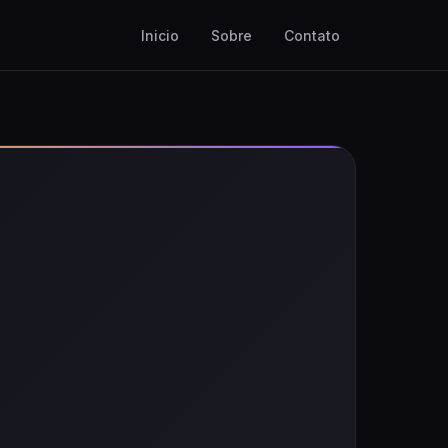
Inicio
Sobre
Contato