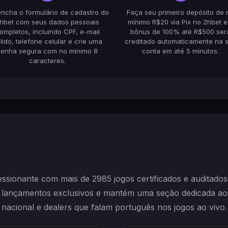
ncha o formulário de cadastro do
Faça seu primeiro depósito de 
hbet com seus dados pessoais
mínimo R$20 via Pix no 2hbet e
ompletos, incluindo CPF, e-mail
bônus de 100% até R$500 ser
lido, telefone celular e crie uma
creditado automaticamente na 
senha segura com no mínimo 8
conta em até 5 minutos.
caracteres.
ressionante com mais de 2985 jogos certificados e auditado
 lançamentos exclusivos e mantém uma seção dedicada aos
ca nacional e dealers que falam português nos jogos ao vivo.