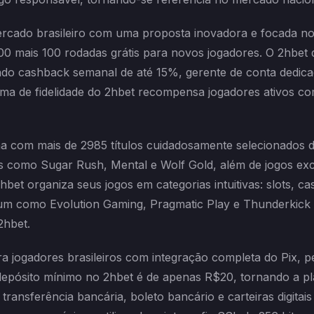
cado brasileiro com uma proposta inovadora e focada no 
0 mais 100 rodadas grátis para novos jogadores. O 2hbet
ndo cashback semanal de até 15%, gerente de conta dedica
ma de fidelidade do 2hbet recompensa jogadores ativos co
ona com mais de 2985 títulos cuidadosamente selecionados 
res como Sugar Rush, Mental e Wolf Gold, além de jogos ex
et organiza seus jogos em categorias intuitivas: slots, ca
m como Evolution Gaming, Pragmatic Play e Thunderkick g
2hbet.
a jogadores brasileiros com integração completa do Pix, 
epósito mínimo no 2hbet é de apenas R$20, tornando a pla
a transferência bancária, boleto bancário e carteiras digi