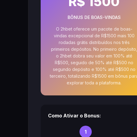
R$ 1500
BÔNUS DE BOAS-VINDAS
O 2hbet oferece um pacote de boas-
vindas excepcional de R$1500 mais 100
rodadas grátis distribuídos nos três
primeiros depósitos. No primeiro depósito
o 2hbet dobra seu valor em 100% até
R$500, seguido de 50% até R$500 no
segundo depósito e 100% até R$500 no
terceiro, totalizando R$1500 em bônus par
explorar toda a plataforma.
Como Ativar o Bonus:
1