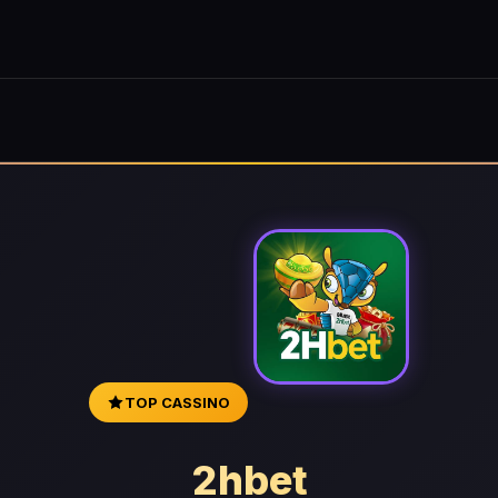
TOP CASSINO
2hbet