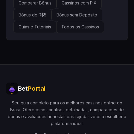
Comparar Bônus
Cassinos com PIX
Bônus de R$5
Bônus sem Depósito
Guias e Tutoriais
Todos os Cassinos
Bet
Portal
Seu guia completo para os melhores cassinos online do
Brasil. Oferecemos analises detalhadas, comparacoes de
bonus e avaliacoes honestas para ajudar voce a escolher a
plataforma ideal.