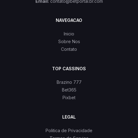
Email:
contato@betportal.br.com
NAVEGACAO
Inicio
Sobre Nos
Contato
TOP CASSINOS
Brazino 777
Bet365
Pixbet
LEGAL
Politica de Privacidade