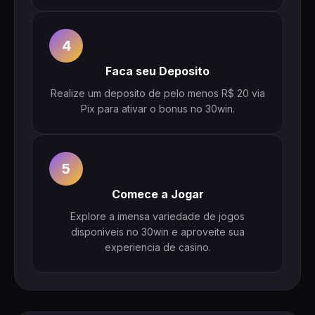
4
Faca seu Deposito
Realize um deposito de pelo menos R$ 20 via
Pix para ativar o bonus no 30win.
5
Comece a Jogar
Explore a imensa variedade de jogos
disponiveis no 30win e aproveite sua
experiencia de casino.