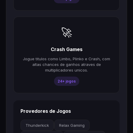
🚀
Crash Games
Jogue titulos como Limbo, Plinko e Crash, com
altas chances de ganhos atraves de
multiplicadores unicos.
24+ jogos
Provedores de Jogos
Thunderkick
Relax Gaming