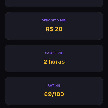
DEPOSITO MIN
R$ 20
SAQUE PIX
2 horas
RATING
89/100