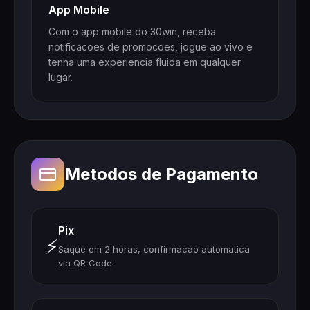
App Mobile
Com o app mobile do 30win, receba
notificacoes de promocoes, jogue ao vivo e
tenha uma experiencia fluida em qualquer
lugar.
Metodos de Pagamento
Pix
⚡
Saque em 2 horas, confirmacao automatica
via QR Code