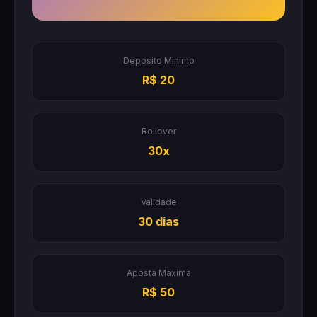
Deposito Minimo
R$ 20
Rollover
30x
Validade
30 dias
Aposta Maxima
R$ 50