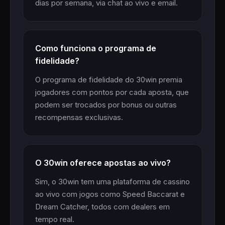
dias por semana, via chat ao vivo e email.
Como funciona o programa de
fidelidade?
O programa de fidelidade do 30win premia
jogadores com pontos por cada aposta, que
podem ser trocados por bonus ou outras
recompensas exclusivas.
O 30win oferece apostas ao vivo?
Sim, o 30win tem uma plataforma de cassino
ao vivo com jogos como Speed Baccarat e
Dream Catcher, todos com dealers em
tempo real.