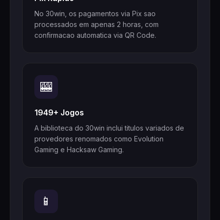
No 30win, os pagamentos via Pix sao
processados em apenas 2 horas, com
confirmacao automatica via QR Code.
🎰
1949+ Jogos
A biblioteca do 30win inclui titulos variados de
provedores renomados como Evolution
Gaming e Hacksaw Gaming.
📱