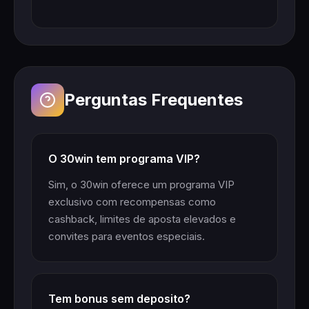
Perguntas Frequentes
O 30win tem programa VIP?
Sim, o 30win oferece um programa VIP
exclusivo com recompensas como
cashback, limites de aposta elevados e
convites para eventos especiais.
Tem bonus sem deposito?