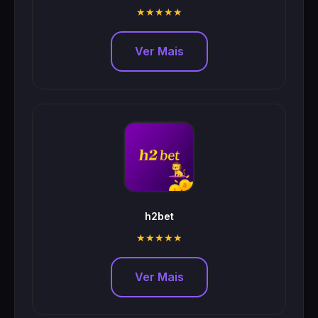
★★★★★
Ver Mais
h2bet
★★★★★
Ver Mais