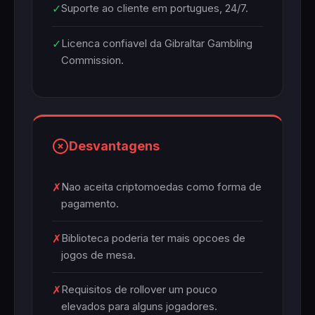
✓
Suporte ao cliente em portugues, 24/7.
✓
Licenca confiavel da Gibraltar Gambling
Commission.
Desvantagens
✗
Nao aceita criptomoedas como forma de
pagamento.
✗
Biblioteca poderia ter mais opcoes de
jogos de mesa.
✗
Requisitos de rollover um pouco
elevados para alguns jogadores.