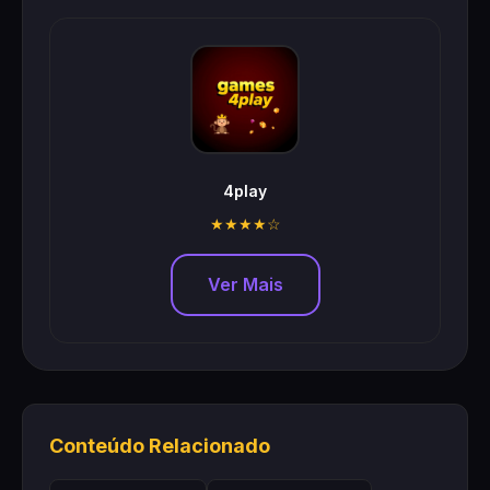
4play
★★★★☆
Ver Mais
Conteúdo Relacionado