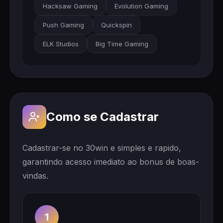
Hacksaw Gaming
Evolution Gaming
Push Gaming
Quickspin
ELK Studios
Big Time Gaming
Como se Cadastrar
Cadastrar-se no 30win e simples e rapido,
garantindo acesso imediato ao bonus de boas-
vindas.
1