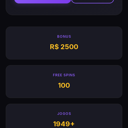
BONUS
R$ 2500
FREE SPINS
100
JOGOS
1949+