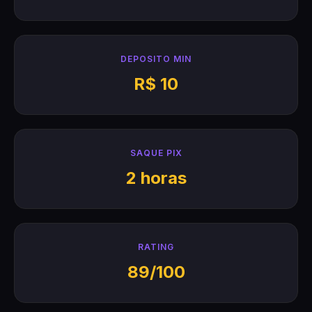
DEPOSITO MIN
R$ 10
SAQUE PIX
2 horas
RATING
89/100