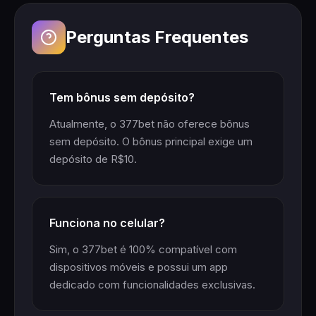
Perguntas Frequentes
Tem bônus sem depósito?
Atualmente, o 377bet não oferece bônus
sem depósito. O bônus principal exige um
depósito de R$10.
Funciona no celular?
Sim, o 377bet é 100% compatível com
dispositivos móveis e possui um app
dedicado com funcionalidades exclusivas.