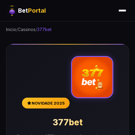
Bet
Portal
Inicio
/
Cassinos
/
377bet
NOVIDADE 2025
377bet