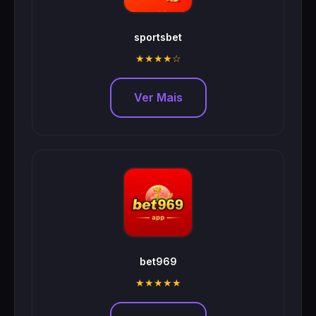
sportsbet
★★★★☆
Ver Mais
bet969
★★★★★