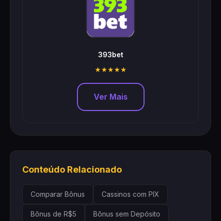
393bet
★★★★★
Ver Mais
Conteúdo Relacionado
Comparar Bônus
Cassinos com PIX
Bônus de R$5
Bônus sem Depósito