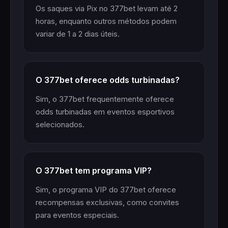
Os saques via Pix no 377bet levam até 2
horas, enquanto outros métodos podem
variar de 1 a 2 dias úteis.
O 377bet oferece odds turbinadas?
Sim, o 377bet frequentemente oferece
odds turbinadas em eventos esportivos
selecionados.
O 377bet tem programa VIP?
Sim, o programa VIP do 377bet oferece
recompensas exclusivas, como convites
para eventos especiais.