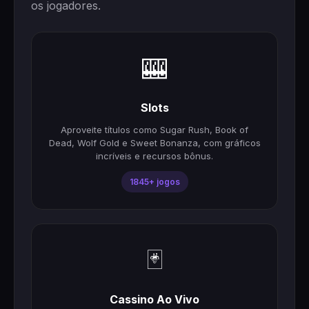
os jogadores.
🎰
Slots
Aproveite títulos como Sugar Rush, Book of
Dead, Wolf Gold e Sweet Bonanza, com gráficos
incríveis e recursos bônus.
1845+ jogos
🃏
Cassino Ao Vivo