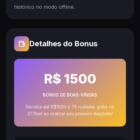
histórico no modo offline.
Detalhes do Bonus
R$ 1500
BONUS DE BOAS-VINDAS
Receba até R$1500 e 75 rodadas grátis no
377bet ao realizar seu primeiro depósito!