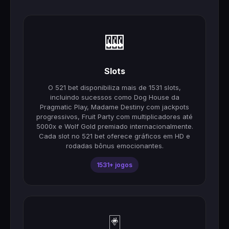
🎰
Slots
O 521 bet disponibiliza mais de 1531 slots,
incluindo sucessos como Dog House da
Pragmatic Play, Madame Destiny com jackpots
progressivos, Fruit Party com multiplicadores até
5000x e Wolf Gold premiado internacionalmente.
Cada slot no 521 bet oferece gráficos em HD e
rodadas bônus emocionantes.
1531+ jogos
🃏