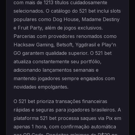
com mais de 1213 títulos cuidadosamente
selecionados. O catálogo do 521 bet inclui slots
populares como Dog House, Madame Destiny
e Fruit Party, além de jogos exclusivos.
Parcerias com provedores renomados como
Hacksaw Gaming, Betsoft, Yggdrasil e Play'n
GO garantem qualidade superior. O 521 bet
atualiza constantemente seu portfólio,
adicionando lançamentos semanais e
mantendo jogadores sempre engajados com
novidades empolgantes.
O 521 bet prioriza transações financeiras
rápidas e seguras para jogadores brasileiros. A
plataforma 521 bet processa saques via Pix em
apenas 1 hora, com confirmação automática