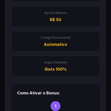
Aposta Maxima
R$ 50
Codigo Promocional
Automatico
Jogos Elegiveis
Slots 100%
Como Ativar o Bonus:
1