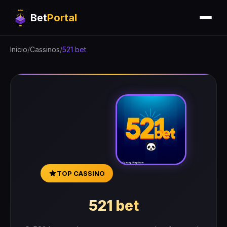
Bet
Portal
Inicio
/
Cassinos
/
521 bet
TOP CASSINO
521 bet