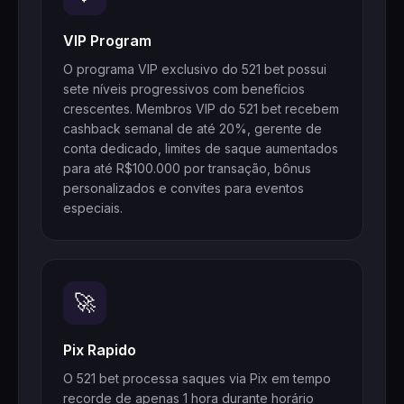
VIP Program
O programa VIP exclusivo do 521 bet possui
sete níveis progressivos com benefícios
crescentes. Membros VIP do 521 bet recebem
cashback semanal de até 20%, gerente de
conta dedicado, limites de saque aumentados
para até R$100.000 por transação, bônus
personalizados e convites para eventos
especiais.
🚀
Pix Rapido
O 521 bet processa saques via Pix em tempo
recorde de apenas 1 hora durante horário