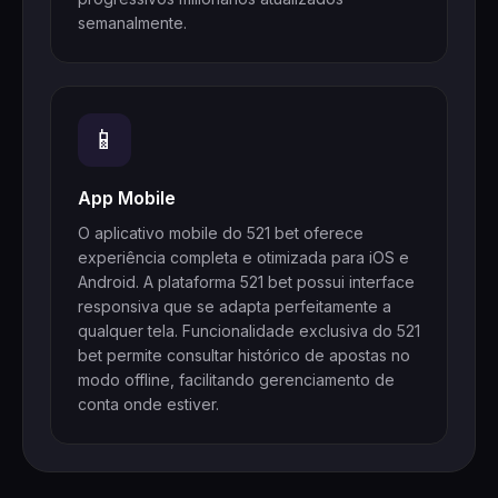
semanalmente.
📱
App Mobile
O aplicativo mobile do 521 bet oferece
experiência completa e otimizada para iOS e
Android. A plataforma 521 bet possui interface
responsiva que se adapta perfeitamente a
qualquer tela. Funcionalidade exclusiva do 521
bet permite consultar histórico de apostas no
modo offline, facilitando gerenciamento de
conta onde estiver.