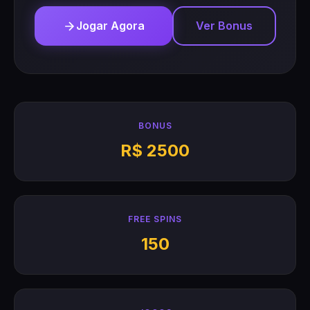
Jogar Agora
Ver Bonus
BONUS
R$ 2500
FREE SPINS
150