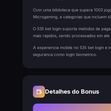
Com uma biblioteca que supera 1003 jog
Microgaming, e categorias que incluem sl
O 535 bet login suporta metodos de pagam
mais rapidos, sendo processados em ate 
A experiencia mobile no 535 bet login e 
seguranca como login biometrico.
Detalhes do Bonus