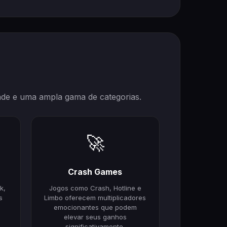
dade e uma ampla gama de categorias.
🚀
Crash Games
k,
Jogos como Crash, Hotline e
s
Limbo oferecem multiplicadores
emocionantes que podem
elevar seus ganhos
significativamente.