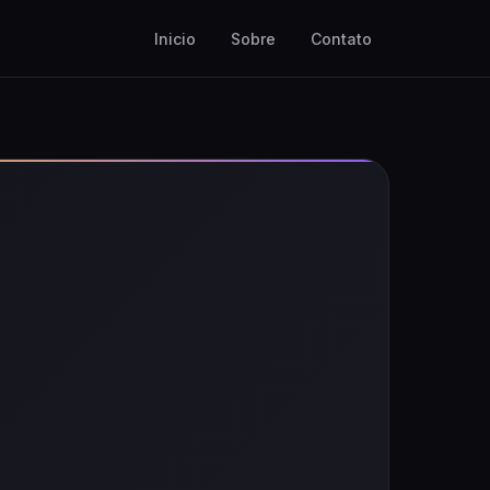
Inicio
Sobre
Contato