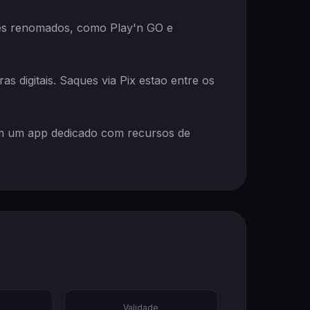
res renomados, como Play'n GO e
s digitais. Saques via Pix estao entre os
com um app dedicado com recursos de
Validade