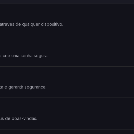
n atraves de qualquer dispositivo.
e crie uma senha segura.
ta e garantir seguranca.
us de boas-vindas.