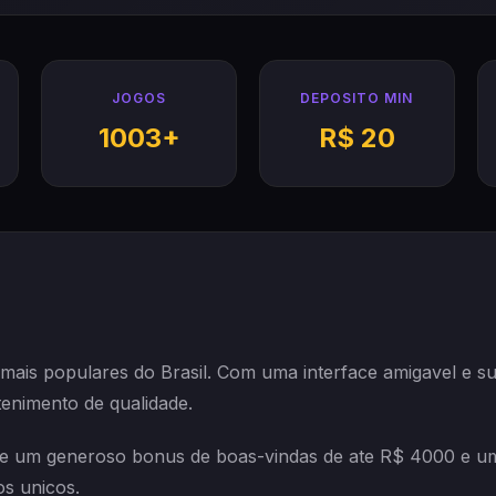
JOGOS
DEPOSITO MIN
1003+
R$ 20
 mais populares do Brasil. Com uma interface amigavel e s
enimento de qualidade.
ce um generoso bonus de boas-vindas de ate R$ 4000 e u
os unicos.