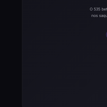
O 535 bet
nos saqu