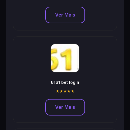
Ver Mais
6161 bet login
★★★★★
Ver Mais