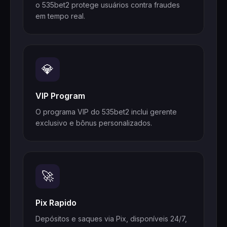
o 535bet2 protege usuários contra fraudes
em tempo real.
💎
VIP Program
O programa VIP do 535bet2 inclui gerente
exclusivo e bônus personalizados.
🚀
Pix Rapido
Depósitos e saques via Pix, disponíveis 24/7,