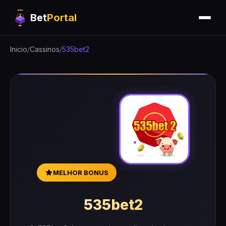
Bet
Portal
Inicio
/
Cassinos
/
535bet2
MELHOR BONUS
535bet2