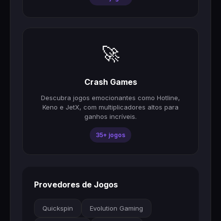
🚀
Crash Games
Descubra jogos emocionantes como Hotline,
Keno e JetX, com multiplicadores altos para
ganhos incríveis.
35+ jogos
Provedores de Jogos
Quickspin
Evolution Gaming