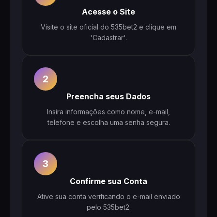
Acesse o Site
Visite o site oficial do 535bet2 e clique em
'Cadastrar'.
2
Preencha seus Dados
Insira informações como nome, e-mail,
telefone e escolha uma senha segura.
3
Confirme sua Conta
Ative sua conta verificando o e-mail enviado
pelo 535bet2.