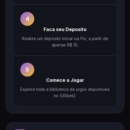
4
Faca seu Deposito
Realize um depósito inicial via Pix, a partir de
apenas R$ 10.
5
Comece a Jogar
Explore toda a biblioteca de jogos disponíveis
no 535bet2.