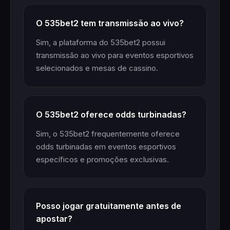
O 535bet2 tem transmissão ao vivo?
Sim, a plataforma do 535bet2 possui
transmissão ao vivo para eventos esportivos
selecionados e mesas de cassino.
O 535bet2 oferece odds turbinadas?
Sim, o 535bet2 frequentemente oferece
odds turbinadas em eventos esportivos
específicos e promoções exclusivas.
Posso jogar gratuitamente antes de
apostar?