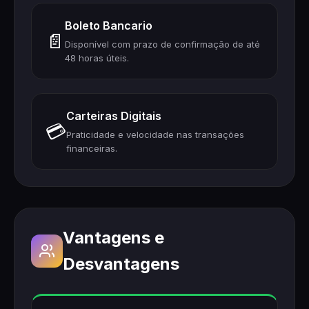
Boleto Bancario
📄
Disponível com prazo de confirmação de até
48 horas úteis.
Carteiras Digitais
💳
Praticidade e velocidade nas transações
financeiras.
Vantagens e
Desvantagens