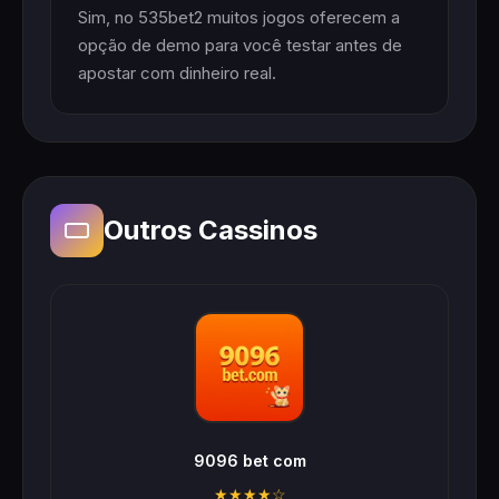
Sim, no 535bet2 muitos jogos oferecem a
opção de demo para você testar antes de
apostar com dinheiro real.
Outros Cassinos
9096 bet com
★★★★☆