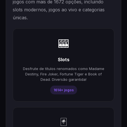
jogos com mais de 1672 opções, incluindo
slots modernos, jogos ao vivo e categorias
únicas.
🎰
Slots
Desfrute de títulos renomados como Madame
Destiny, Fire Joker, Fortune Tiger e Book of
Dead. Diversão garantida!
1614+ jogos
🃏