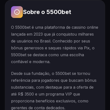
Sobre o 5500bet
O 5500bet é uma plataforma de cassino online
lançada em 2023 que já conquistou milhares
de usuários no Brasil. Conhecido por seus
bônus generosos e saques rápidos via Pix, o
5500bet se destaca como uma escolha
confiável e moderna.
Desde sua fundação, o 5500bet se tornou
referência para jogadores que buscam bônus
substanciais, com destaque para a oferta de
até R$ 3500 e um programa VIP que
proporciona benefícios exclusivos, como
gerentes de conta dedicados.