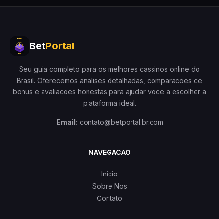
Bet
Portal
Seu guia completo para os melhores cassinos online do
Brasil. Oferecemos analises detalhadas, comparacoes de
bonus e avaliacoes honestas para ajudar voce a escolher a
plataforma ideal.
Email:
contato@betportal.br.com
NAVEGACAO
Inicio
Sobre Nos
Contato