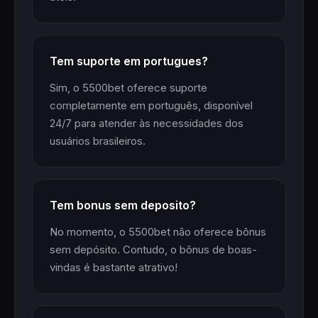
Tem suporte em portugues?
Sim, o 5500bet oferece suporte
completamente em português, disponível
24/7 para atender às necessidades dos
usuários brasileiros.
Tem bonus sem deposito?
No momento, o 5500bet não oferece bônus
sem depósito. Contudo, o bônus de boas-
vindas é bastante atrativo!