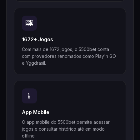
🎰
1672+ Jogos
Com mais de 1672 jogos, o 5500bet conta
com provedores renomados como Play'n GO
e Yggdrasil.
📱
App Mobile
O app mobile do 5500bet permite acessar
jogos e consultar histórico até em modo
offline.