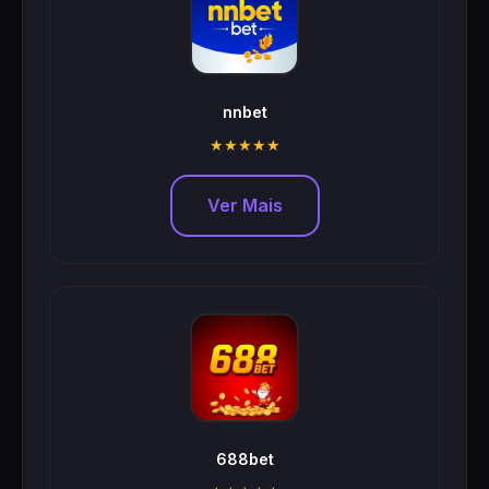
nnbet
★★★★★
Ver Mais
688bet