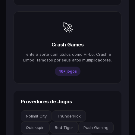
🚀
Crash Games
Tente a sorte com títulos como Hi-Lo, Crash e
Limbo, famosos por seus altos multiplicadores.
46+ jogos
Provedores de Jogos
Nolimit City
Thunderkick
Quickspin
Red Tiger
Push Gaming