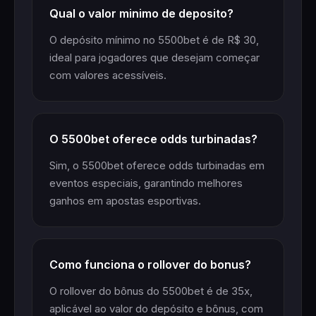
Qual o valor minimo de deposito?
O depósito mínimo no 5500bet é de R$ 30,
ideal para jogadores que desejam começar
com valores acessíveis.
O 5500bet oferece odds turbinadas?
Sim, o 5500bet oferece odds turbinadas em
eventos especiais, garantindo melhores
ganhos em apostas esportivas.
Como funciona o rollover do bonus?
O rollover do bônus do 5500bet é de 35x,
aplicável ao valor do depósito e bônus, com