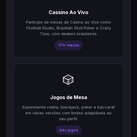
Cassino Ao Vivo
Participe de mesas de Casino ao Vivo como
Football Studio, Brazilian Stud Poker e Crazy
Time, com dealers brasileiros.
171+ mesas
🎲
Jogos de Mesa
Experimente roleta, blackjack, poker e baccarat
em várias versões com limites adaptáveis ao
seu perfil.
64+ jogos