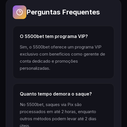
Perguntas Frequentes
O 5500bet tem programa VIP?
Sim, o 5500bet oferece um programa VIP
exclusivo com benefícios como gerente de
conta dedicado e promoções
personalizadas.
Quanto tempo demora o saque?
No 5500bet, saques via Pix são
processados em até 2 horas, enquanto
outros métodos podem levar até 2 dias
úteis.