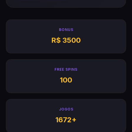
BONUS
R$ 3500
FREE SPINS
100
JOGOS
1672+