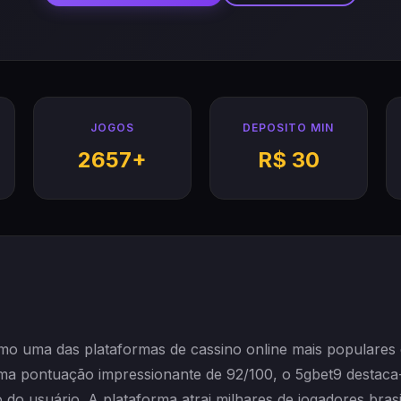
JOGOS
DEPOSITO MIN
2657+
R$ 30
o uma das plataformas de cassino online mais populares 
ma pontuação impressionante de 92/100, o 5gbet9 destaca-se
 do usuário. A plataforma atrai milhares de jogadores bra