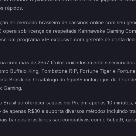
s rápidos.
ção ao mercado brasileiro de cassinos online com seu ge
t9 opera sob licença da respeitada Kahnawake Gaming Com
erece um programa VIP exclusivo com gerente de conta de
iona com mais de 2657 títulos cuidadosamente selecionados
como Buffalo King, Tombstone RIP, Fortune Tiger e Fortun
a Brasileira. O catálogo do 5gbet9 inclui jogos de Thunderk
ax Gaming.
Brasil ao oferecer saques via Pix em apenas 10 minutos,
o de apenas R$30 e suporta diversos métodos incluindo tra
ais bancos brasileiros são compatíveis com o 5gbet9, gar