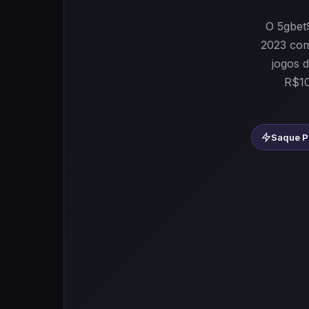
O 5gbet
2023 com
jogos 
R$10
Saque P