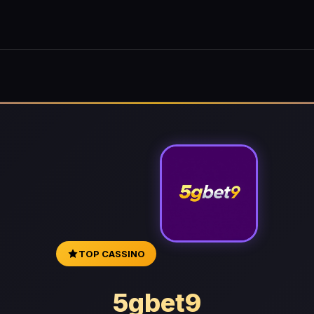
TOP CASSINO
5gbet9