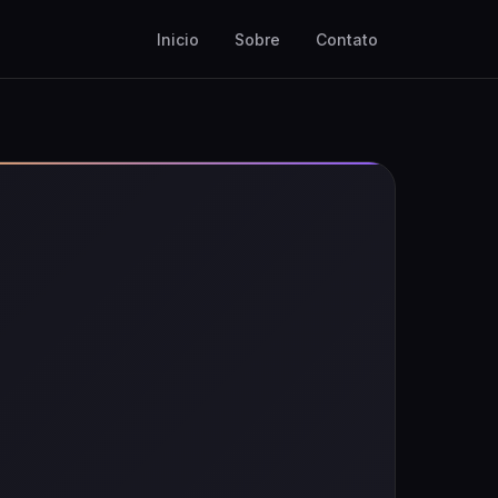
Inicio
Sobre
Contato