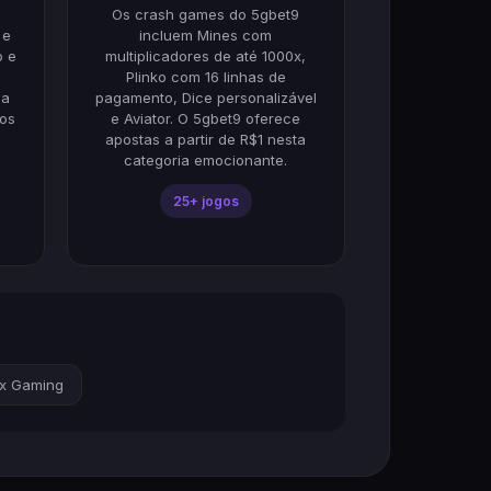
Os crash games do 5gbet9
 e
incluem Mines com
o e
multiplicadores de até 1000x,
Plinko com 16 linhas de
 a
pagamento, Dice personalizável
dos
e Aviator. O 5gbet9 oferece
apostas a partir de R$1 nesta
categoria emocionante.
25+ jogos
ax Gaming