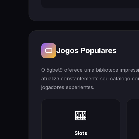
Jogos Populares
O 5gbet9 oferece uma biblioteca impres
atualiza constantemente seu catálogo co
jogadores experientes.
🎰
Slots