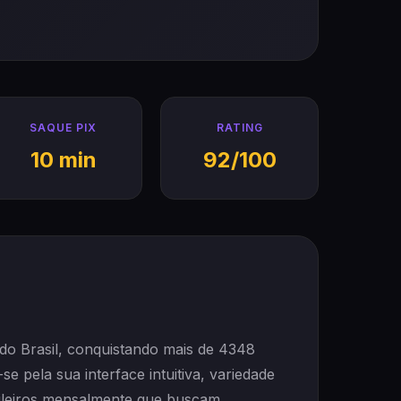
SAQUE PIX
RATING
10 min
92/100
do Brasil, conquistando mais de 4348
 pela sua interface intuitiva, variedade
sileiros mensalmente que buscam