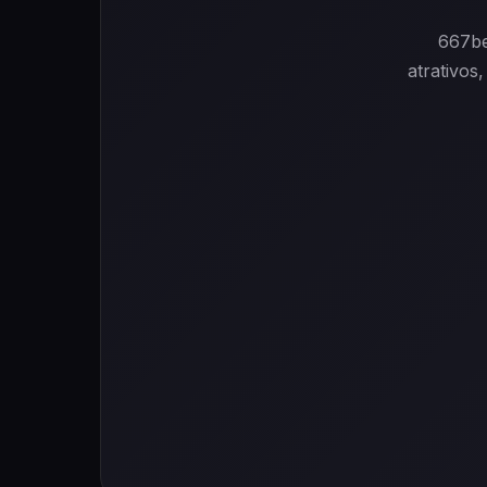
667be
atrativos