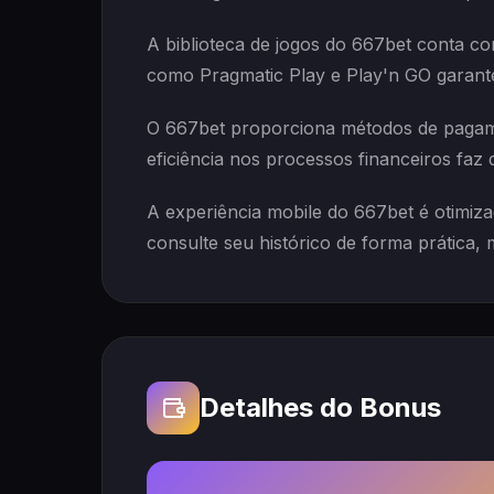
A biblioteca de jogos do 667bet conta co
como Pragmatic Play e Play'n GO garante
O 667bet proporciona métodos de pagamen
eficiência nos processos financeiros faz
A experiência mobile do 667bet é otimiza
consulte seu histórico de forma prática, 
Detalhes do Bonus