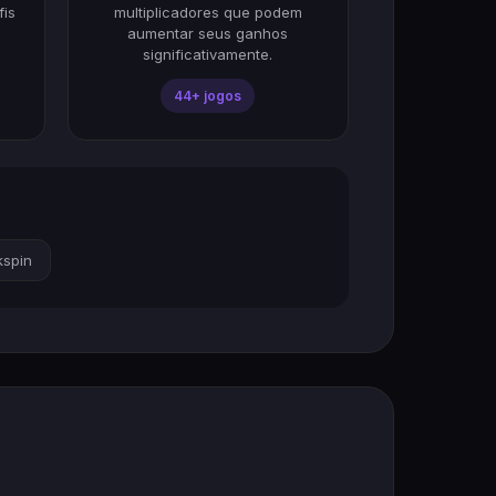
fis
multiplicadores que podem
aumentar seus ganhos
significativamente.
44+ jogos
kspin