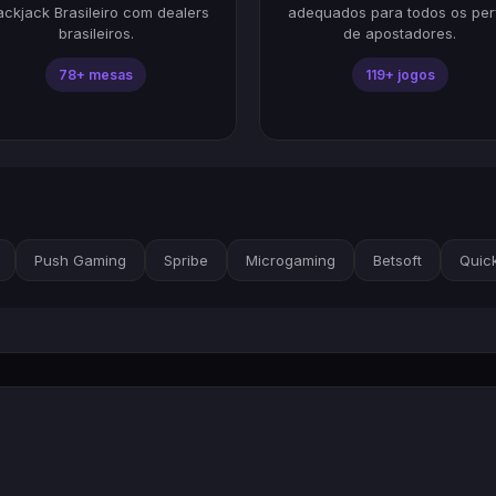
ackjack Brasileiro com dealers
adequados para todos os per
brasileiros.
de apostadores.
78+ mesas
119+ jogos
Push Gaming
Spribe
Microgaming
Betsoft
Quic