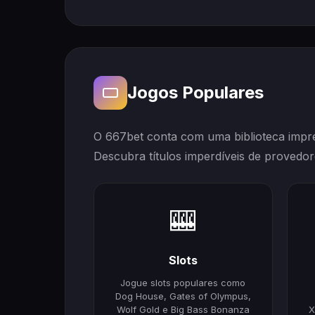
Jogos Populares
O 667bet conta com uma biblioteca impre
Descubra títulos imperdíveis de provedor
🎰
Slots
Jogue slots populares como
Dog House, Gates of Olympus,
Wolf Gold e Big Bass Bonanza
X