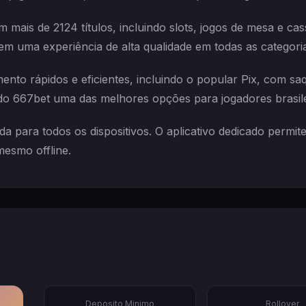
m mais de 2124 títulos, incluindo slots, jogos de mesa e c
m uma experiência de alta qualidade em todas as categori
to rápidos e eficientes, incluindo o popular Pix, com s
 do 667bet uma das melhores opções para jogadores brasile
da para todos os dispositivos. O aplicativo dedicado permit
mesmo offline.
Deposito Minimo
Rollover