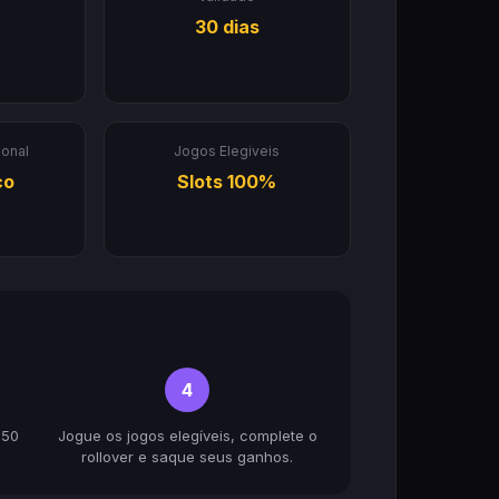
30 dias
onal
Jogos Elegiveis
co
Slots 100%
4
 50
Jogue os jogos elegíveis, complete o
rollover e saque seus ganhos.