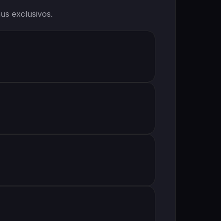
us exclusivos.