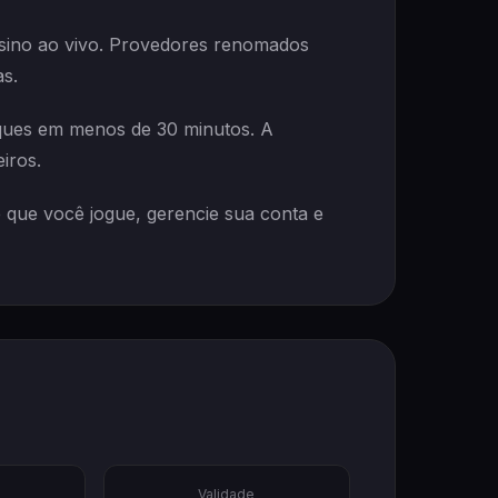
assino ao vivo. Provedores renomados
as.
aques em menos de 30 minutos. A
iros.
e que você jogue, gerencie sua conta e
Validade