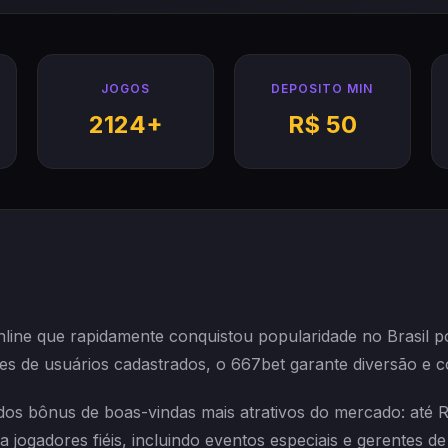
JOGOS
DEPOSITO MIN
2124+
R$ 50
nline que rapidamente conquistou popularidade no Brasil
es de usuários cadastrados, o 667bet garante diversão e co
os bônus de boas-vindas mais atrativos do mercado: até 
 jogadores fiéis, incluindo eventos especiais e gerentes d