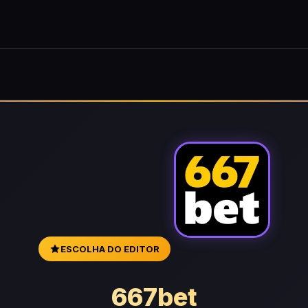
ESCOLHA DO EDITOR
667bet