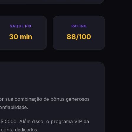
SAQUE PIX
RATING
30 min
88/100
 por sua combinação de bônus generosos
nfiabilidade.
R$ 5000. Além disso, o programa VIP da
e conta dedicados.