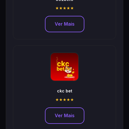
★★★★★
Ver Mais
ckc bet
★★★★★
Ver Mais