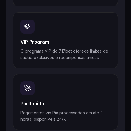
💎
VIP Program
O programa VIP do 717bet oferece limites de
saque exclusivos e recompensas unicas.
🚀
Pix Rapido
Pagamentos via Pix processados em ate 2
horas, disponiveis 24/7.