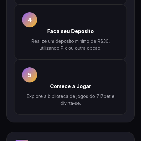
4
Faca seu Deposito
Realize um deposito minimo de R$30,
utilizando Pix ou outra opcao.
5
Comece a Jogar
Explore a biblioteca de jogos do 717bet e
divirta-se.