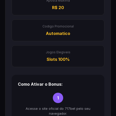
Aposta Maxima
R$ 20
Codigo Promocional
Automatico
Jogos Elegiveis
Slots 100%
Como Ativar o Bonus:
1
Acesse o site oficial do 717bet pelo seu
navegador.