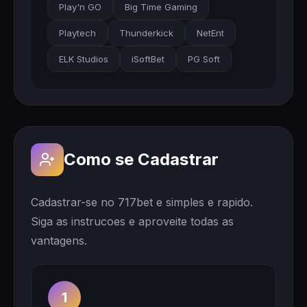
Play'n GO
Big Time Gaming
Playtech
Thunderkick
NetEnt
ELK Studios
iSoftBet
PG Soft
Como se Cadastrar
Cadastrar-se no 717bet e simples e rapido.
Siga as instrucoes e aproveite todas as
vantagens.
1