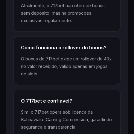
Atualmente, o 717bet nao oferece bonus
sem deposito, mas ha promocoes
exclusivas regularmente.
Como funciona o rollover do bonus?
O bonus do 717bet exige um rollover de 40x
no valor recebido, valido apenas em jogos
de slots.
O 717bet e confiavel?
Sim, o 717bet opera sob licenca da
Kahnawake Gaming Commission, garantindo
seguranca e transparencia.