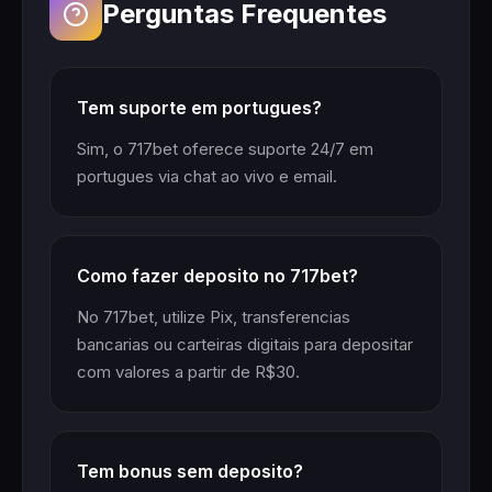
Perguntas Frequentes
Tem suporte em portugues?
Sim, o 717bet oferece suporte 24/7 em
portugues via chat ao vivo e email.
Como fazer deposito no 717bet?
No 717bet, utilize Pix, transferencias
bancarias ou carteiras digitais para depositar
com valores a partir de R$30.
Tem bonus sem deposito?