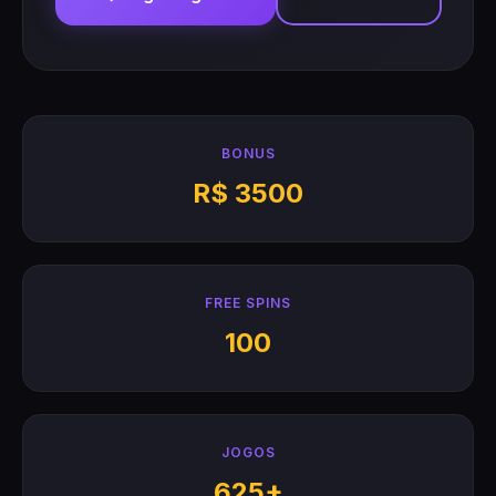
BONUS
R$ 3500
FREE SPINS
100
JOGOS
625+