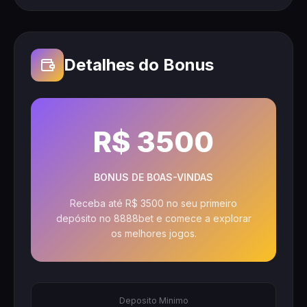
Detalhes do Bonus
R$ 3500
BONUS DE BOAS-VINDAS
Receba até R$ 3500 no seu primeiro
depósito no 8888bet e comece a explorar
os melhores jogos.
Deposito Minimo