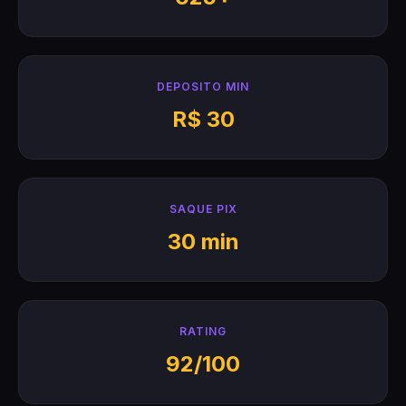
DEPOSITO MIN
R$ 30
SAQUE PIX
30 min
RATING
92/100