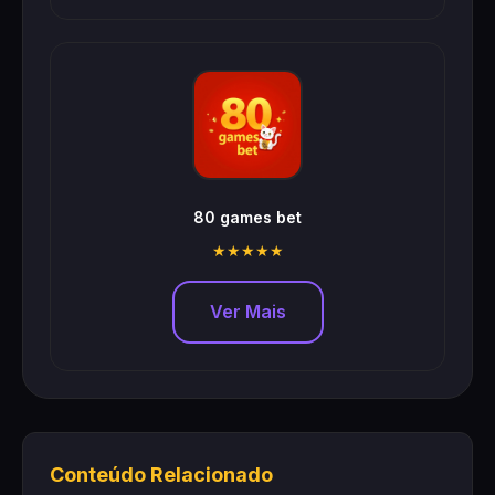
80 games bet
★★★★★
Ver Mais
Conteúdo Relacionado