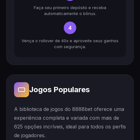
Faça seu primeiro depósito e receba
automaticamente o bônus.
4
Vença o rollover de 40x e aproveite seus ganhos
com segurança.
Jogos Populares
A biblioteca de jogos do 8888bet oferece uma
experiência completa e variada com mais de
625 opções incríveis, ideal para todos os perfis
de jogadores.