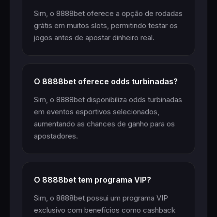
Sim, o 8888bet oferece a opção de rodadas
grátis em muitos slots, permitindo testar os
jogos antes de apostar dinheiro real.
O 8888bet oferece odds turbinadas?
Sim, o 8888bet disponibiliza odds turbinadas
em eventos esportivos selecionados,
aumentando as chances de ganho para os
apostadores.
O 8888bet tem programa VIP?
Sim, o 8888bet possui um programa VIP
exclusivo com benefícios como cashback