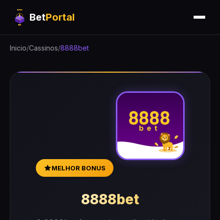
Bet
Portal
Inicio
/
Cassinos
/
8888bet
MELHOR BONUS
8888bet