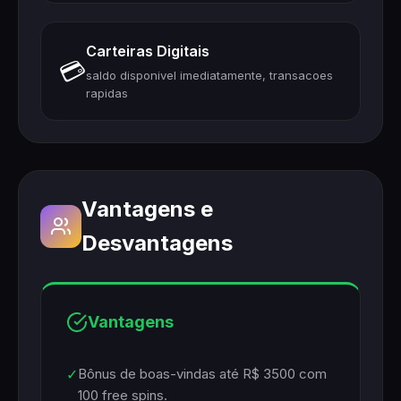
Carteiras Digitais
💳
saldo disponivel imediatamente, transacoes
rapidas
Vantagens e
Desvantagens
Vantagens
✓
Bônus de boas-vindas até R$ 3500 com
100 free spins.