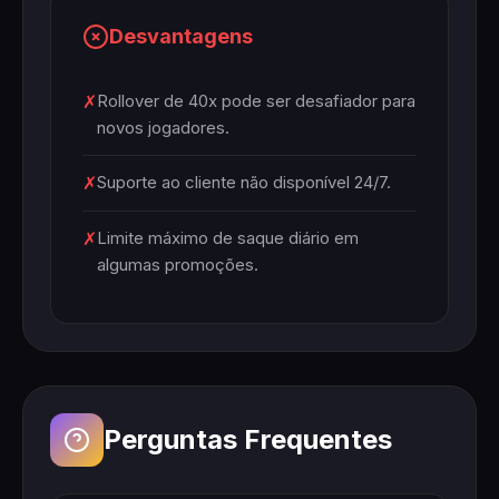
Desvantagens
✗
Rollover de 40x pode ser desafiador para
novos jogadores.
✗
Suporte ao cliente não disponível 24/7.
✗
Limite máximo de saque diário em
algumas promoções.
Perguntas Frequentes