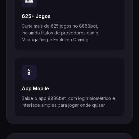
625+ Jogos
Curta mais de 625 jogos no 8888bet,
incluindo títulos de provedores como
Microgaming e Evolution Gaming.
📱
App Mobile
Baixe o app 8888bet, com login biométrico e
interface simples para jogar onde quiser.