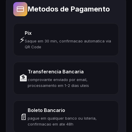
Metodos de Pagamento
Pix
⚡
Saque em 30 min, confirmacao automatica via
QR Code
Transferencia Bancaria
🏦
comprovante enviado por email,
processamento em 1-2 dias uteis
Boleto Bancario
📄
pague em qualquer banco ou loteria,
confirmacao em ate 48h