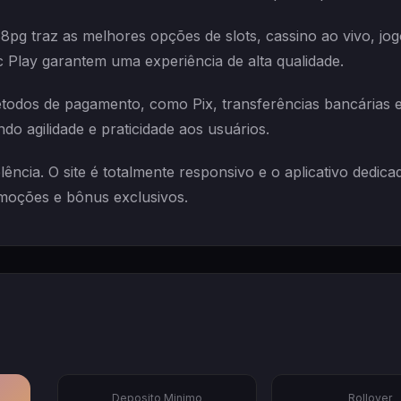
8pg traz as melhores opções de slots, cassino ao vivo, jo
 Play garantem uma experiência de alta qualidade.
odos de pagamento, como Pix, transferências bancárias e ca
o agilidade e praticidade aos usuários.
ência. O site é totalmente responsivo e o aplicativo dedic
moções e bônus exclusivos.
Deposito Minimo
Rollover