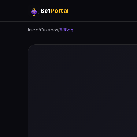
Bet
Portal
Inicio
/
Cassinos
/
888pg