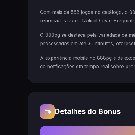
Com mais de 568 jogos no catálogo, o 88
renomados como Nolimit City e Pragmatic
O 888pg se destaca pela variedade de mét
processados em até 30 minutos, oferecend
A experiência mobile no 888pg é de excel
de notificações em tempo real sobre pro
Detalhes do Bonus