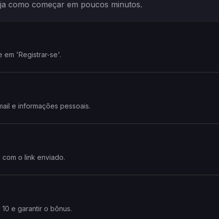
 Veja como começar em poucos minutos.
e em 'Registrar-se'.
ail e informações pessoais.
a com o link enviado.
10 e garantir o bônus.