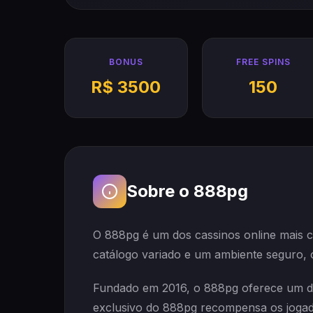
BONUS
FREE SPINS
R$ 3500
150
Sobre o 888pg
O 888pg é um dos cassinos online mais co
catálogo variado e um ambiente seguro, 
Fundado em 2016, o 888pg oferece um do
exclusivo do 888pg recompensa os jogado