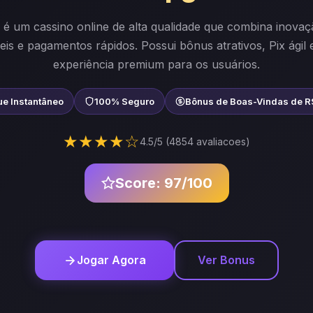
é um cassino online de alta qualidade que combina inovaç
veis e pagamentos rápidos. Possui bônus atrativos, Pix ágil
experiência premium para os usuários.
e Instantâneo
100% Seguro
Bônus de Boas-Vindas de 
★★★★☆
4.5/5 (4854 avaliacoes)
Score: 97/100
Jogar Agora
Ver Bonus