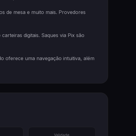
gos de mesa e muito mais. Provedores
rteiras digitais. Saques via Pix são
ado oferece uma navegação intuitiva, além
Validade