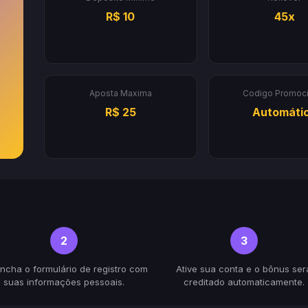
R$ 10
45x
Aposta Maxima
Codigo Promoci
R$ 25
Automáti
2
3
ncha o formulário de registro com
Ative sua conta e o bônus ser
suas informações pessoais.
creditado automaticamente.