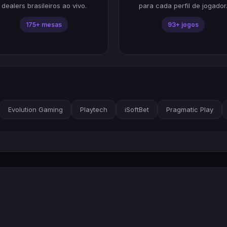
dealers brasileiros ao vivo.
para cada perfil de jogador
175+ mesas
93+ jogos
Evolution Gaming
Playtech
iSoftBet
Pragmatic Play