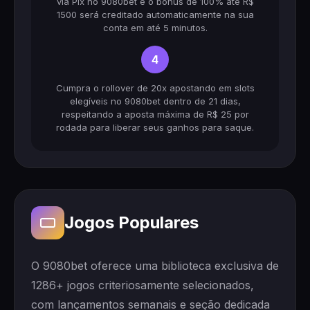
via Pix no 9080bet e o bônus de 100% até R$
1500 será creditado automaticamente na sua
conta em até 5 minutos.
4
Cumpra o rollover de 20x apostando em slots
elegíveis no 9080bet dentro de 21 dias,
respeitando a aposta máxima de R$ 25 por
rodada para liberar seus ganhos para saque.
Jogos Populares
O 9080bet oferece uma biblioteca exclusiva de
1286+ jogos criteriosamente selecionados,
com lançamentos semanais e seção dedicada