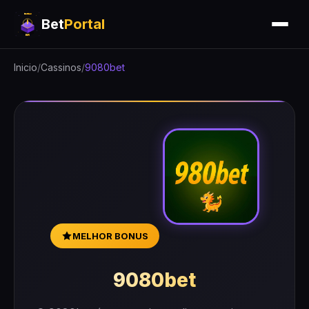
Bet
Portal
Inicio
/
Cassinos
/
9080bet
MELHOR BONUS
9080bet