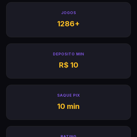
JOGOS
1286+
DEPOSITO MIN
R$ 10
SAQUE PIX
10 min
RATING