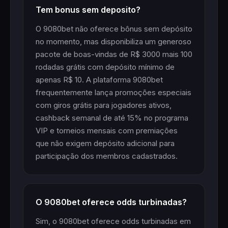
Tem bonus sem deposito?
O 9080bet não oferece bônus sem depósito
no momento, mas disponibiliza um generoso
pacote de boas-vindas de R$ 3000 mais 100
rodadas grátis com depósito mínimo de
apenas R$ 10. A plataforma 9080bet
frequentemente lança promoções especiais
com giros grátis para jogadores ativos,
cashback semanal de até 15% no programa
VIP e torneios mensais com premiações
que não exigem depósito adicional para
participação dos membros cadastrados.
O 9080bet oferece odds turbinadas?
Sim, o 9080bet oferece odds turbinadas em