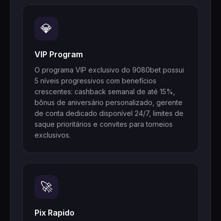
💎
VIP Program
O programa VIP exclusivo do 9080bet possui
5 níveis progressivos com benefícios
crescentes: cashback semanal de até 15%,
bônus de aniversário personalizado, gerente
de conta dedicado disponível 24/7, limites de
saque prioritários e convites para torneios
exclusivos.
🚀
Pix Rapido