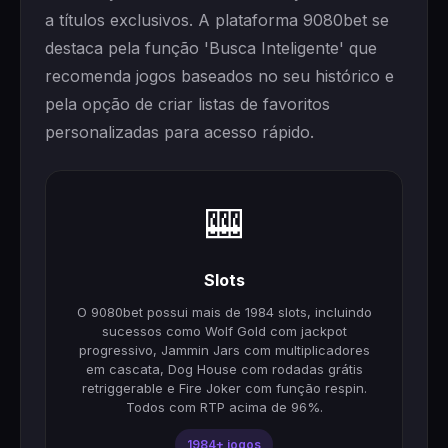
a títulos exclusivos. A plataforma 9080bet se
destaca pela função 'Busca Inteligente' que
recomenda jogos baseados no seu histórico e
pela opção de criar listas de favoritos
personalizadas para acesso rápido.
🎰
Slots
O 9080bet possui mais de 1984 slots, incluindo
sucessos como Wolf Gold com jackpot
progressivo, Jammin Jars com multiplicadores
em cascata, Dog House com rodadas grátis
retriggerable e Fire Joker com função respin.
Todos com RTP acima de 96%.
1984+ jogos