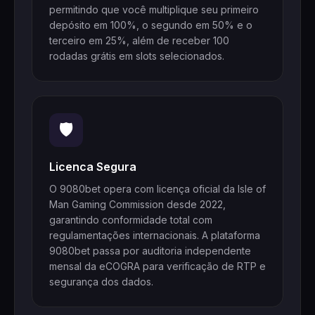
permitindo que você multiplique seu primeiro
depósito em 100%, o segundo em 50% e o
terceiro em 25%, além de receber 100
rodadas grátis em slots selecionados.
🛡
Licenca Segura
O 9080bet opera com licença oficial da Isle of
Man Gaming Commission desde 2022,
garantindo conformidade total com
regulamentações internacionais. A plataforma
9080bet passa por auditoria independente
mensal da eCOGRA para verificação de RTP e
segurança dos dados.