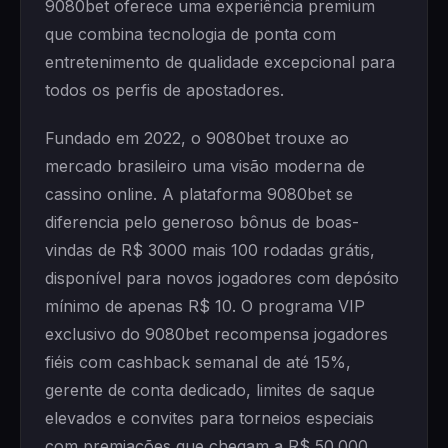
9080bet oferece uma experiência premium
que combina tecnologia de ponta com
entretenimento de qualidade excepcional para
todos os perfis de apostadores.
Fundado em 2022, o 9080bet trouxe ao
mercado brasileiro uma visão moderna de
cassino online. A plataforma 9080bet se
diferencia pelo generoso bônus de boas-
vindas de R$ 3000 mais 100 rodadas grátis,
disponível para novos jogadores com depósito
mínimo de apenas R$ 10. O programa VIP
exclusivo do 9080bet recompensa jogadores
fiéis com cashback semanal de até 15%,
gerente de conta dedicado, limites de saque
elevados e convites para torneios especiais
com premiações que chegam a R$ 50.000.