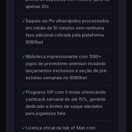
apenas 20x
✓
Saques via Pix ultrarrápidos processados
em média de 10 minutos sem nenhuma
taxa adicional cobrada pela plataforma
9080bet
✓
Biblioteca impressionante com 1286+
jogos de provedores premium incluindo
lançamentos exclusivos e seção de pré-
estreias semanais no 9080bet
✓
Programa VIP com 5 níveis oferecendo
cashback semanal de até 15%, gerente
dedicado e limites de saque elevados
para jogadores fiéis
✓
Licença oficial da Isle of Man com