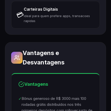
Carteiras Digitais
💳
ideal para quem prefere apps, transacoes
rapidas
Vantagens e
Desvantagens
Vantagens
✓
Bônus generoso de R$ 3000 mais 100
rodadas grátis distribuídos nos três
primeiros depósitos com rollover justo de