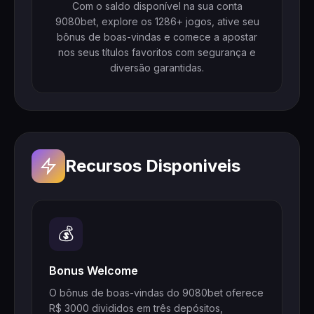
Com o saldo disponível na sua conta
9080bet, explore os 1286+ jogos, ative seu
bônus de boas-vindas e comece a apostar
nos seus títulos favoritos com segurança e
diversão garantidas.
Recursos Disponiveis
💰
Bonus Welcome
O bônus de boas-vindas do 9080bet oferece
R$ 3000 divididos em três depósitos,