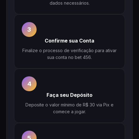
dados necessários.
3
Confirme sua Conta
Finalize o processo de verificação para ativar
sua conta no bet 456.
4
Faça seu Depósito
Deposite o valor mínimo de R$ 30 via Pix e
comece a jogar.
5