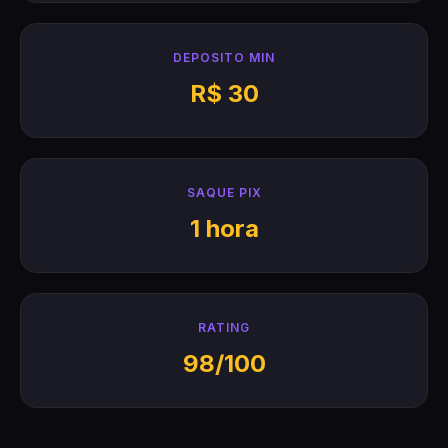
DEPOSITO MIN
R$ 30
SAQUE PIX
1 hora
RATING
98/100