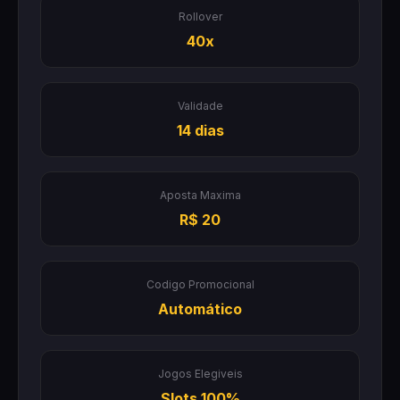
Rollover
40x
Validade
14 dias
Aposta Maxima
R$ 20
Codigo Promocional
Automático
Jogos Elegiveis
Slots 100%