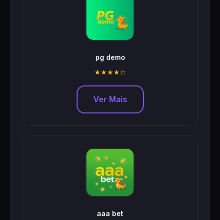
pg demo
★★★★☆
Ver Mais
aaa bet