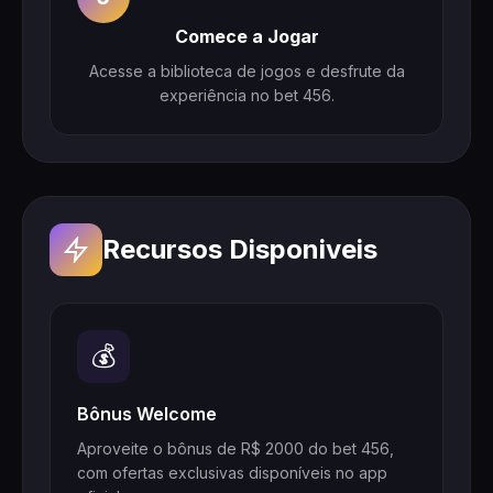
Comece a Jogar
Acesse a biblioteca de jogos e desfrute da
experiência no bet 456.
Recursos Disponiveis
💰
Bônus Welcome
Aproveite o bônus de R$ 2000 do bet 456,
com ofertas exclusivas disponíveis no app