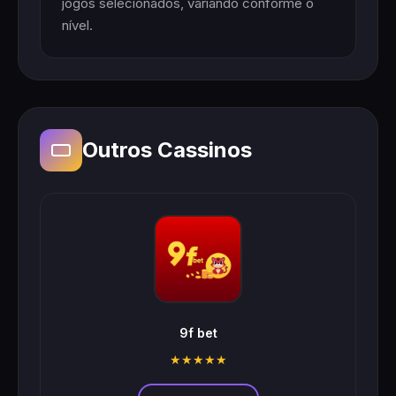
jogos selecionados, variando conforme o
nível.
Outros Cassinos
9f bet
★★★★★