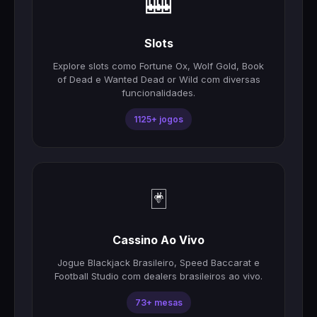
🎰
Slots
Explore slots como Fortune Ox, Wolf Gold, Book
of Dead e Wanted Dead or Wild com diversas
funcionalidades.
1125+ jogos
🃏
Cassino Ao Vivo
Jogue Blackjack Brasileiro, Speed Baccarat e
Football Studio com dealers brasileiros ao vivo.
73+ mesas