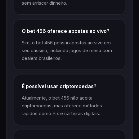
sem arriscar dinheiro.
O bet 456 oferece apostas ao vivo?
Sim, o bet 456 possui apostas ao vivo em
seu cassino, incluindo jogos de mesa com
dealers brasileiros.
É possível usar criptomoedas?
Atualmente, o bet 456 não aceita
criptomoedas, mas oferece métodos
rápidos como Pix e carteiras digitais.