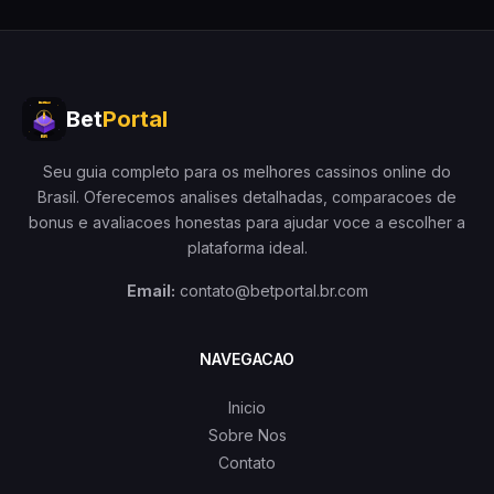
Bet
Portal
Seu guia completo para os melhores cassinos online do
Brasil. Oferecemos analises detalhadas, comparacoes de
bonus e avaliacoes honestas para ajudar voce a escolher a
plataforma ideal.
Email:
contato@betportal.br.com
NAVEGACAO
Inicio
Sobre Nos
Contato