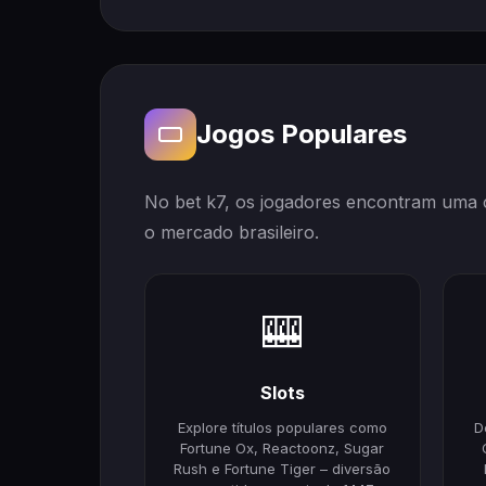
Jogos Populares
No bet k7, os jogadores encontram uma co
o mercado brasileiro.
🎰
Slots
Explore títulos populares como
D
Fortune Ox, Reactoonz, Sugar
Rush e Fortune Tiger – diversão