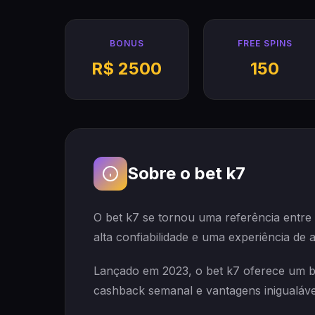
BONUS
FREE SPINS
R$ 2500
150
Sobre o bet k7
O bet k7 se tornou uma referência entre
alta confiabilidade e uma experiência d
Lançado em 2023, o bet k7 oferece um b
cashback semanal e vantagens inigualáveis