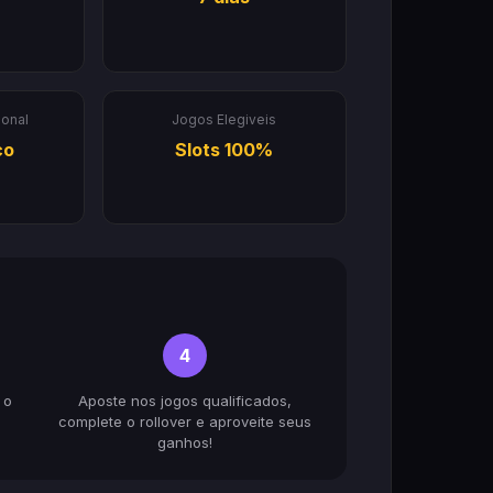
onal
Jogos Elegiveis
co
Slots 100%
4
 o
Aposte nos jogos qualificados,
complete o rollover e aproveite seus
ganhos!