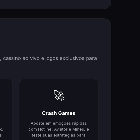
 cassino ao vivo e jogos exclusivos para
🚀
Crash Games
Aposte em emoções rápidas
k,
com Hotline, Aviator e Mines, e
s
teste suas estratégias para