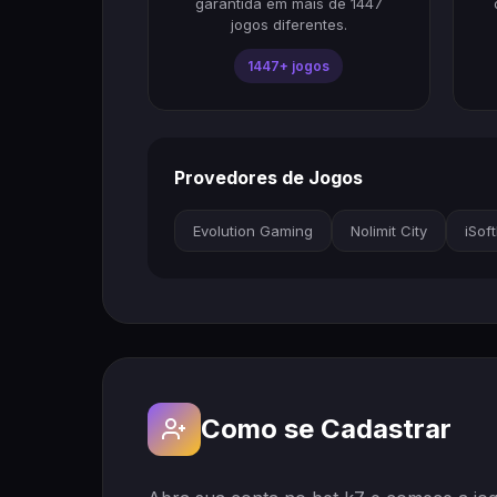
garantida em mais de 1447
jogos diferentes.
1447+ jogos
Provedores de Jogos
Evolution Gaming
Nolimit City
iSof
Como se Cadastrar