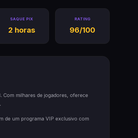
SAQUE PIX
RATING
2 horas
96/100
3. Com milhares de jogadores, oferece
.
lém de um programa VIP exclusivo com