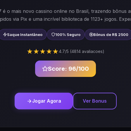
7 é o mais novo cassino online no Brasil, trazendo bônus at
idos via Pix e uma incrível biblioteca de 1123+ jogos. Expe
Saque Instantâneo
100% Seguro
Bônus de R$ 2500
★★★★★
4.7/5 (4814 avaliacoes)
Score: 96/100
Jogar Agora
Ver Bonus