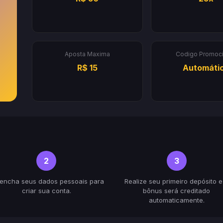
Aposta Maxima
Codigo Promoci
R$ 15
Automáti
2
3
encha seus dados pessoais para
Realize seu primeiro depósito e
criar sua conta.
bônus será creditado
automaticamente.