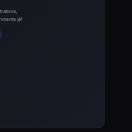
rativos,
rimente já!