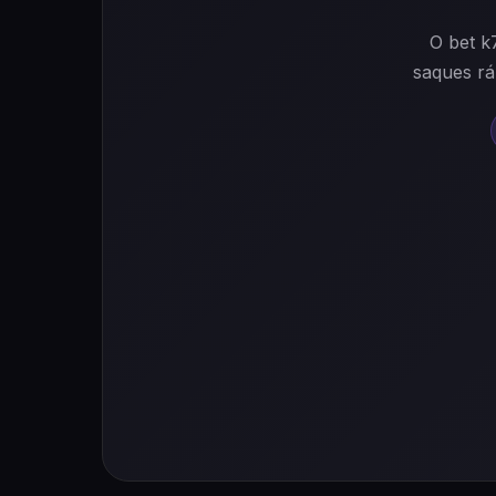
O bet k
saques ráp