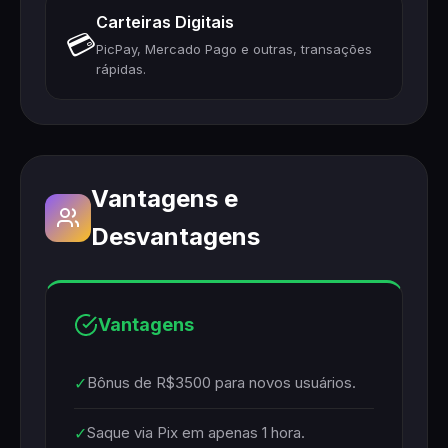
Carteiras Digitais
💳
PicPay, Mercado Pago e outras, transações
rápidas.
Vantagens e
Desvantagens
Vantagens
✓
Bônus de R$3500 para novos usuários.
✓
Saque via Pix em apenas 1 hora.