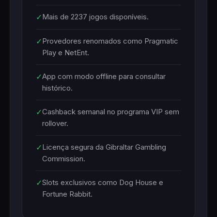
✓
Mais de 2237 jogos disponíveis.
✓
Provedores renomados como Pragmatic
Play e NetEnt.
✓
App com modo offline para consultar
histórico.
✓
Cashback semanal no programa VIP sem
rollover.
✓
Licença segura da Gibraltar Gambling
Commission.
✓
Slots exclusivos como Dog House e
Fortune Rabbit.