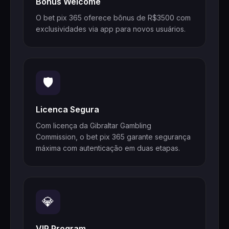
Bonus Welcome
O bet pix 365 oferece bônus de R$3500 com
exclusividades via app para novos usuários.
🛡
Licenca Segura
Com licença da Gibraltar Gambling
Commission, o bet pix 365 garante segurança
máxima com autenticação em duas etapas.
💎
VIP Program