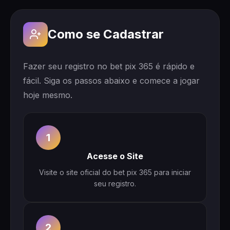
Como se Cadastrar
Fazer seu registro no bet pix 365 é rápido e
fácil. Siga os passos abaixo e comece a jogar
hoje mesmo.
1
Acesse o Site
Visite o site oficial do bet pix 365 para iniciar
seu registro.
2