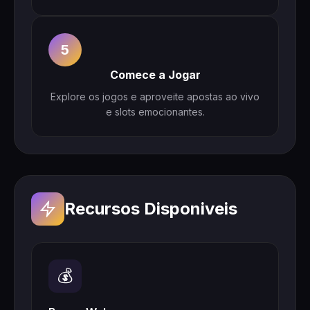
5
Comece a Jogar
Explore os jogos e aproveite apostas ao vivo
e slots emocionantes.
Recursos Disponiveis
💰