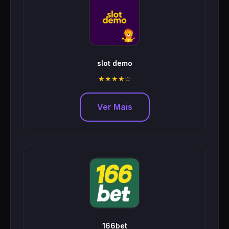
slot demo
★★★★☆
Ver Mais
166bet