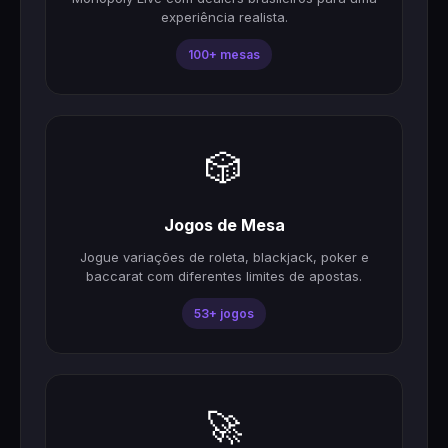
experiência realista.
100+ mesas
🎲
Jogos de Mesa
Jogue variações de roleta, blackjack, poker e
baccarat com diferentes limites de apostas.
53+ jogos
🚀