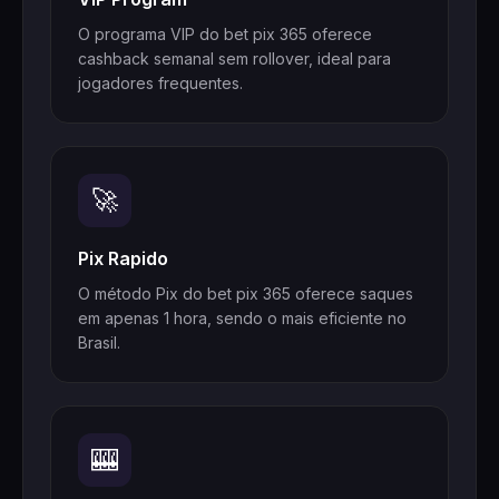
O programa VIP do bet pix 365 oferece
cashback semanal sem rollover, ideal para
jogadores frequentes.
🚀
Pix Rapido
O método Pix do bet pix 365 oferece saques
em apenas 1 hora, sendo o mais eficiente no
Brasil.
🎰