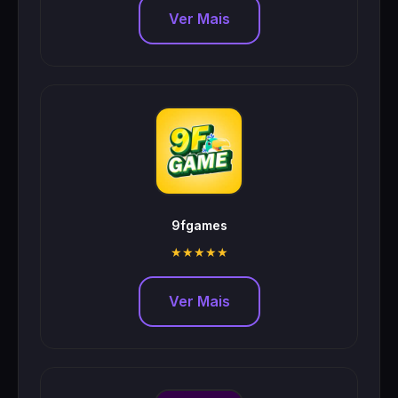
Ver Mais
9fgames
★★★★★
Ver Mais