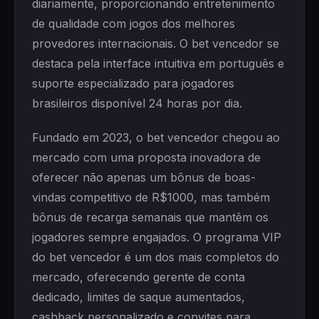
diariamente, proporcionando entretenimento
de qualidade com jogos dos melhores
provedores internacionais. O bet vencedor se
destaca pela interface intuitiva em português e
suporte especializado para jogadores
brasileiros disponível 24 horas por dia.
Fundado em 2023, o bet vencedor chegou ao
mercado com uma proposta inovadora de
oferecer não apenas um bônus de boas-
vindas competitivo de R$1000, mas também
bônus de recarga semanais que mantêm os
jogadores sempre engajados. O programa VIP
do bet vencedor é um dos mais completos do
mercado, oferecendo gerente de conta
dedicado, limites de saque aumentados,
cashback personalizado e convites para