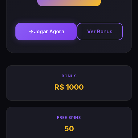
Jogar Agora
Ver Bonus
BONUS
R$ 1000
FREE SPINS
50