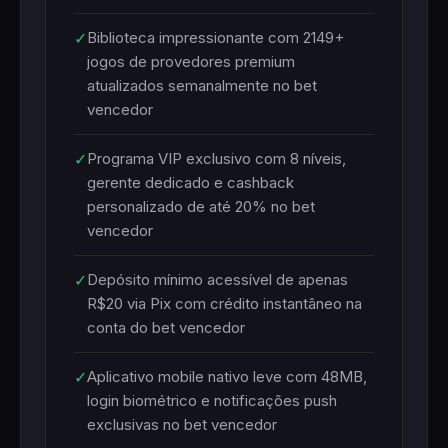
✓
Biblioteca impressionante com 2149+
jogos de provedores premium
atualizados semanalmente no bet
vencedor
✓
Programa VIP exclusivo com 8 níveis,
gerente dedicado e cashback
personalizado de até 20% no bet
vencedor
✓
Depósito mínimo acessível de apenas
R$20 via Pix com crédito instantâneo na
conta do bet vencedor
✓
Aplicativo mobile nativo leve com 48MB,
login biométrico e notificações push
exclusivas no bet vencedor