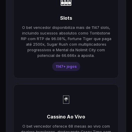
🎰
Slots
O bet vencedor disponibiliza mais de 1147 slots,
incluindo sucessos absolutos como Tombstone
RIP com RTP de 96.08%, Fortune Tiger que paga
até 2500x, Sugar Rush com multiplicadores
progressivos e Mental da Nolimit City com
potencial de 66.666x a aposta.
1147+ jogos
🃏
Cassino Ao Vivo
O bet vencedor oferece 68 mesas ao vivo com
dealers brasileiros, destacando Crazy Time com