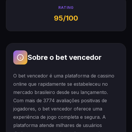
RATING
95/100
Sobre o bet vencedor
O bet vencedor é uma plataforma de cassino
online que rapidamente se estabeleceu no
mercado brasileiro desde seu lançamento.
Com mais de 3774 avaliações positivas de
jogadores, o bet vencedor oferece uma
experiência de jogo completa e segura. A
plataforma atende milhares de usuários