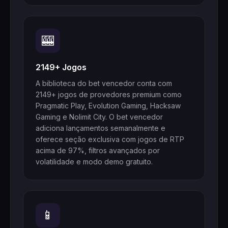
🎰
2149+ Jogos
A biblioteca do bet vencedor conta com
2149+ jogos de provedores premium como
Pragmatic Play, Evolution Gaming, Hacksaw
Gaming e Nolimit City. O bet vencedor
adiciona lançamentos semanalmente e
oferece seção exclusiva com jogos de RTP
acima de 97%, filtros avançados por
volatilidade e modo demo gratuito.
📱