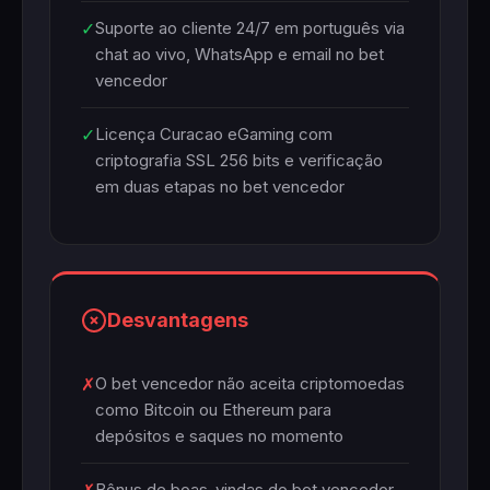
✓
Suporte ao cliente 24/7 em português via
chat ao vivo, WhatsApp e email no bet
vencedor
✓
Licença Curacao eGaming com
criptografia SSL 256 bits e verificação
em duas etapas no bet vencedor
Desvantagens
✗
O bet vencedor não aceita criptomoedas
como Bitcoin ou Ethereum para
depósitos e saques no momento
Bônus de boas-vindas do bet vencedor