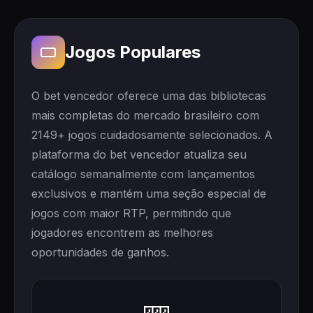
Jogos Populares
O bet vencedor oferece uma das bibliotecas
mais completas do mercado brasileiro com
2149+ jogos cuidadosamente selecionados. A
plataforma do bet vencedor atualiza seu
catálogo semanalmente com lançamentos
exclusivos e mantém uma seção especial de
jogos com maior RTP, permitindo que
jogadores encontrem as melhores
oportunidades de ganhos.