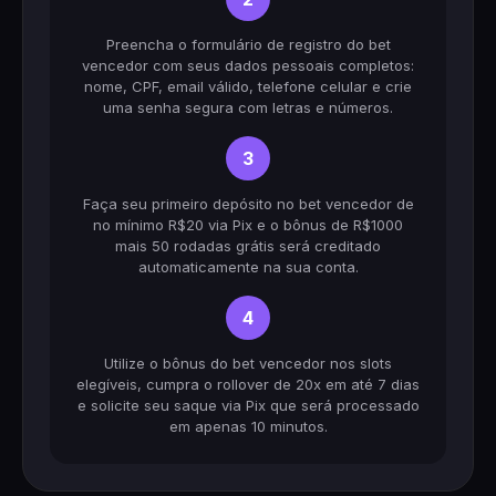
Preencha o formulário de registro do bet
vencedor com seus dados pessoais completos:
nome, CPF, email válido, telefone celular e crie
uma senha segura com letras e números.
3
Faça seu primeiro depósito no bet vencedor de
no mínimo R$20 via Pix e o bônus de R$1000
mais 50 rodadas grátis será creditado
automaticamente na sua conta.
4
Utilize o bônus do bet vencedor nos slots
elegíveis, cumpra o rollover de 20x em até 7 dias
e solicite seu saque via Pix que será processado
em apenas 10 minutos.