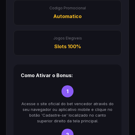
Codigo Promocional
Automatico
Jogos Elegiveis
Slots 100%
Como Ativar o Bonus:
1
Acesse o site oficial do bet vencedor através do
seu navegador ou aplicativo mobile e clique no
botão 'Cadastre-se' localizado no canto
superior direito da tela principal.
2