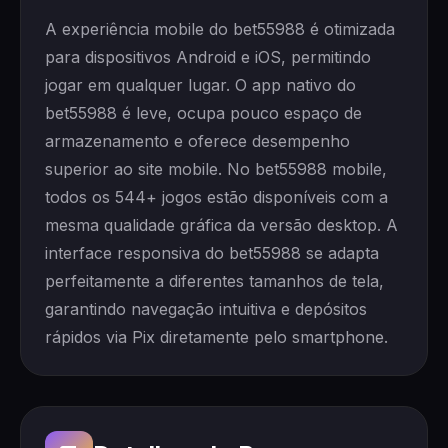
A experiência mobile do bet55988 é otimizada
para dispositivos Android e iOS, permitindo
jogar em qualquer lugar. O app nativo do
bet55988 é leve, ocupa pouco espaço de
armazenamento e oferece desempenho
superior ao site mobile. No bet55988 mobile,
todos os 544+ jogos estão disponíveis com a
mesma qualidade gráfica da versão desktop. A
interface responsiva do bet55988 se adapta
perfeitamente a diferentes tamanhos de tela,
garantindo navegação intuitiva e depósitos
rápidos via Pix diretamente pelo smartphone.