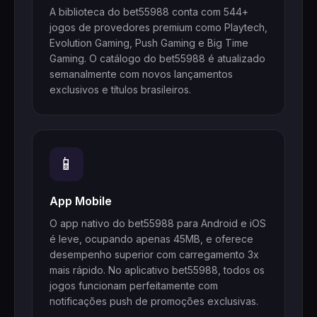
A biblioteca do bet55988 conta com 544+
jogos de provedores premium como Playtech,
Evolution Gaming, Push Gaming e Big Time
Gaming. O catálogo do bet55988 é atualizado
semanalmente com novos lançamentos
exclusivos e títulos brasileiros.
📱
App Mobile
O app nativo do bet55988 para Android e iOS
é leve, ocupando apenas 45MB, e oferece
desempenho superior com carregamento 3x
mais rápido. No aplicativo bet55988, todos os
jogos funcionam perfeitamente com
notificações push de promoções exclusivas.