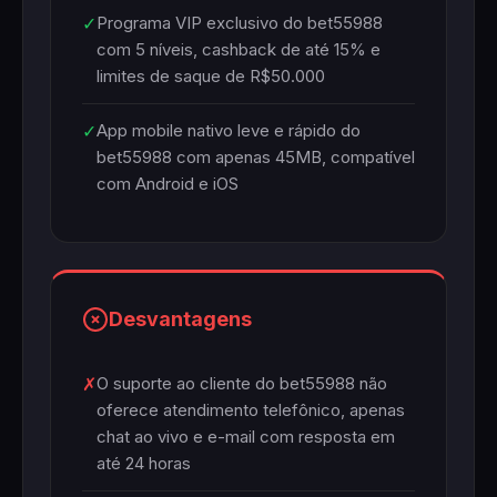
✓
Programa VIP exclusivo do bet55988
com 5 níveis, cashback de até 15% e
limites de saque de R$50.000
✓
App mobile nativo leve e rápido do
bet55988 com apenas 45MB, compatível
com Android e iOS
Desvantagens
✗
O suporte ao cliente do bet55988 não
oferece atendimento telefônico, apenas
chat ao vivo e e-mail com resposta em
até 24 horas