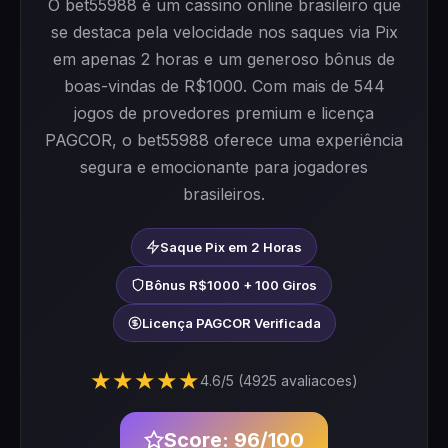
O bet55988 é um cassino online brasileiro que
se destaca pela velocidade nos saques via Pix
em apenas 2 horas e um generoso bônus de
boas-vindas de R$1000. Com mais de 544
jogos de provedores premium e licença
PAGCOR, o bet55988 oferece uma experiência
segura e emocionante para jogadores
brasileiros.
Saque Pix em 2 Horas
Bônus R$1000 + 100 Giros
Licença PAGCOR Verificada
★★★★★
4.6/5 (4925 avaliacoes)
Score: 96/100