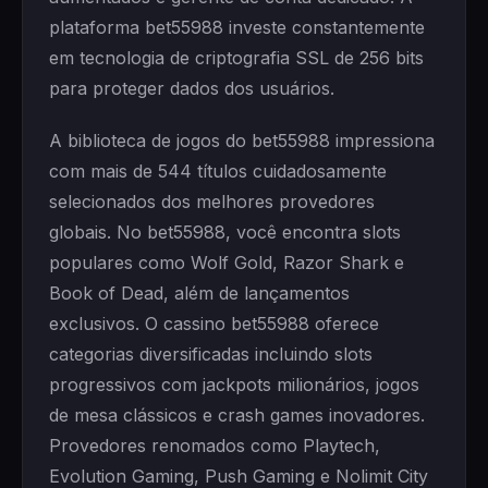
plataforma bet55988 investe constantemente
em tecnologia de criptografia SSL de 256 bits
para proteger dados dos usuários.
A biblioteca de jogos do bet55988 impressiona
com mais de 544 títulos cuidadosamente
selecionados dos melhores provedores
globais. No bet55988, você encontra slots
populares como Wolf Gold, Razor Shark e
Book of Dead, além de lançamentos
exclusivos. O cassino bet55988 oferece
categorias diversificadas incluindo slots
progressivos com jackpots milionários, jogos
de mesa clássicos e crash games inovadores.
Provedores renomados como Playtech,
Evolution Gaming, Push Gaming e Nolimit City