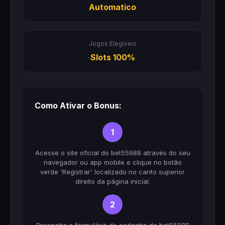
Automatico
Jogos Elegiveis
Slots 100%
Como Ativar o Bonus:
1
Acesse o site oficial do bet55988 através do seu
navegador ou app mobile e clique no botão
verde 'Registrar' localizado no canto superior
direito da página inicial.
2