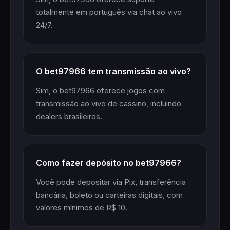
totalmente em português via chat ao vivo
24/7.
O bet97966 tem transmissão ao vivo?
Sim, o bet97966 oferece jogos com
transmissão ao vivo de cassino, incluindo
dealers brasileiros.
Como fazer depósito no bet97966?
Você pode depositar via Pix, transferência
bancária, boleto ou carteiras digitais, com
valores mínimos de R$ 10.