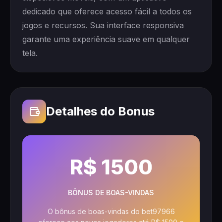
dedicado que oferece acesso fácil a todos os
jogos e recursos. Sua interface responsiva
garante uma experiência suave em qualquer
tela.
Detalhes do Bonus
R$ 1500
BÔNUS DE BOAS-VINDAS
O bônus de boas-vindas do bet97966