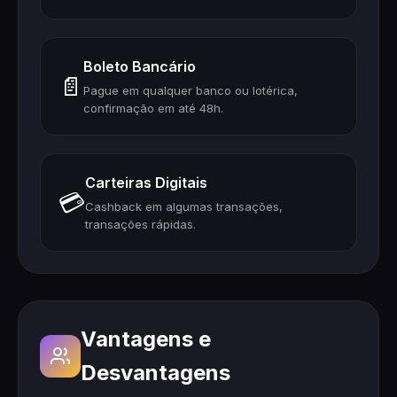
Boleto Bancário
📄
Pague em qualquer banco ou lotérica,
confirmação em até 48h.
Carteiras Digitais
💳
Cashback em algumas transações,
transações rápidas.
Vantagens e
Desvantagens