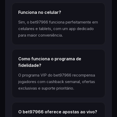
Funciona no celular?
Sim, o bet97966 funciona perfeitamente em
celulares e tablets, com um app dedicado
para maior conveniência.
Como funciona o programa de
fidelidade?
O programa VIP do bet97966 recompensa
jogadores com cashback semanal, ofertas
exclusivas e suporte prioritário.
O bet97966 oferece apostas ao vivo?