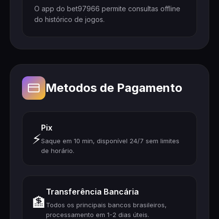
O app do bet97966 permite consultas offline
do histórico de jogos.
Metodos de Pagamento
Pix
⚡
Saque em 10 min, disponível 24/7 sem limites
de horário.
Transferência Bancária
🏦
Todos os principais bancos brasileiros,
processamento em 1-2 dias úteis.