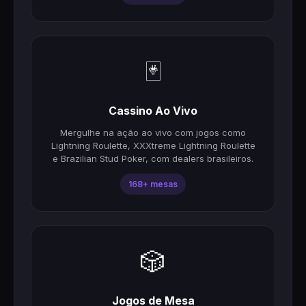
🃏
Cassino Ao Vivo
Mergulhe na ação ao vivo com jogos como
Lightning Roulette, XXXtreme Lightning Roulette
e Brazilian Stud Poker, com dealers brasileiros.
168+ mesas
🎲
Jogos de Mesa