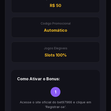
R$ 50
Codigo Promocional
Automático
Jogos Elegiveis
Slots 100%
Como Ativar o Bonus:
1
Acesse o site oficial do bet97966 e clique em
'Registrar-se'.