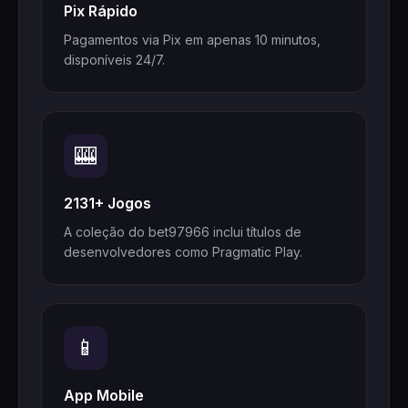
Pix Rápido
Pagamentos via Pix em apenas 10 minutos,
disponíveis 24/7.
🎰
2131+ Jogos
A coleção do bet97966 inclui títulos de
desenvolvedores como Pragmatic Play.
📱
App Mobile