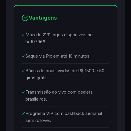
Vantagens
✓
Mais de 2131 jogos disponíveis no
bet97966.
✓
Saque via Pix em até 10 minutos.
✓
Bônus de boas-vindas de R$ 1500 e 50
giros grátis.
✓
Transmissão ao vivo com dealers
brasileiros.
✓
Programa VIP com cashback semanal
sem rollover.