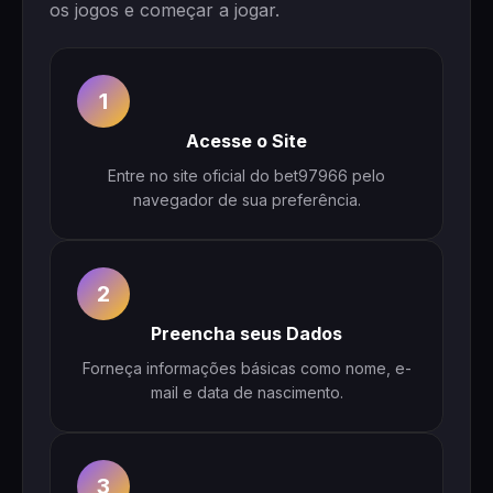
os jogos e começar a jogar.
1
Acesse o Site
Entre no site oficial do bet97966 pelo
navegador de sua preferência.
2
Preencha seus Dados
Forneça informações básicas como nome, e-
mail e data de nascimento.
3