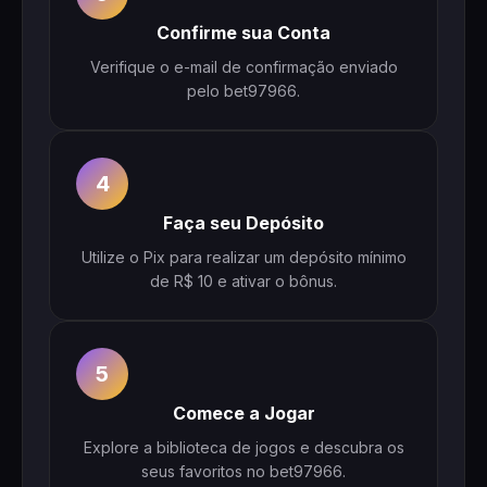
Confirme sua Conta
Verifique o e-mail de confirmação enviado
pelo bet97966.
4
Faça seu Depósito
Utilize o Pix para realizar um depósito mínimo
de R$ 10 e ativar o bônus.
5
Comece a Jogar
Explore a biblioteca de jogos e descubra os
seus favoritos no bet97966.