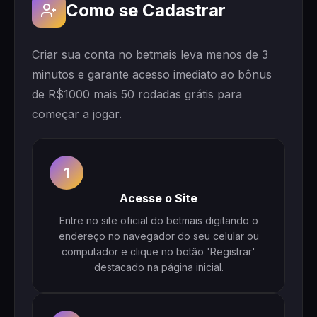
Como se Cadastrar
Criar sua conta no betmais leva menos de 3
minutos e garante acesso imediato ao bônus
de R$1000 mais 50 rodadas grátis para
começar a jogar.
1
Acesse o Site
Entre no site oficial do betmais digitando o
endereço no navegador do seu celular ou
computador e clique no botão 'Registrar'
destacado na página inicial.