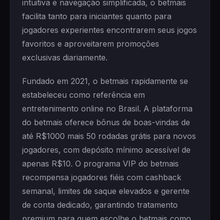
intuitiva e navegação simplificada, o betmais
facilita tanto para iniciantes quanto para
jogadores experientes encontrarem seus jogos
favoritos e aproveitarem promoções
exclusivas diariamente.
Fundado em 2021, o betmais rapidamente se
estabeleceu como referência em
entretenimento online no Brasil. A plataforma
do betmais oferece bônus de boas-vindas de
até R$1000 mais 50 rodadas grátis para novos
jogadores, com depósito mínimo acessível de
apenas R$10. O programa VIP do betmais
recompensa jogadores fiéis com cashback
semanal, limites de saque elevados e gerente
de conta dedicado, garantindo tratamento
premium para quem escolhe o betmais como