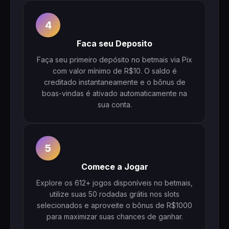
4
Faca seu Deposito
Faça seu primeiro depósito no betmais via Pix
com valor mínimo de R$10. O saldo é
creditado instantaneamente e o bônus de
boas-vindas é ativado automaticamente na
sua conta.
5
Comece a Jogar
Explore os 612+ jogos disponíveis no betmais,
utilize suas 50 rodadas grátis nos slots
selecionados e aproveite o bônus de R$1000
para maximizar suas chances de ganhar.