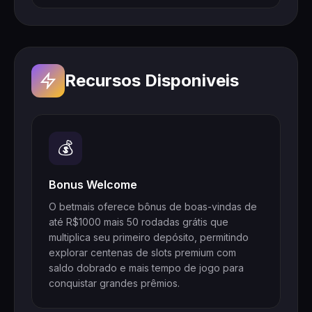
Recursos Disponiveis
💰
Bonus Welcome
O betmais oferece bônus de boas-vindas de
até R$1000 mais 50 rodadas grátis que
multiplica seu primeiro depósito, permitindo
explorar centenas de slots premium com
saldo dobrado e mais tempo de jogo para
conquistar grandes prêmios.