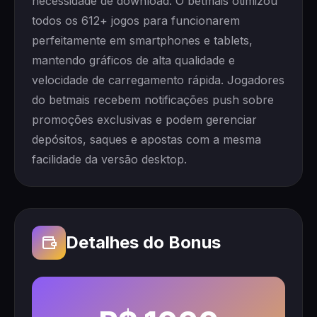
necessidade de download. O betmais otimizou
todos os 612+ jogos para funcionarem
perfeitamente em smartphones e tablets,
mantendo gráficos de alta qualidade e
velocidade de carregamento rápida. Jogadores
do betmais recebem notificações push sobre
promoções exclusivas e podem gerenciar
depósitos, saques e apostas com a mesma
facilidade da versão desktop.
Detalhes do Bonus