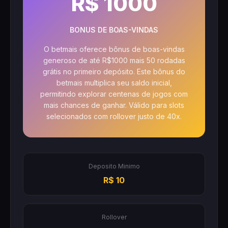
R$ 1000
BONUS DE BOAS-VINDAS
O betmais oferece bônus de boas-vindas
generoso de até R$1000 mais 50 rodadas
grátis no primeiro depósito. Este bônus do
betmais multiplica seu saldo inicial,
permitindo explorar centenas de jogos com
mais chances de ganhar. Válido para slots
selecionados com rollover justo de 40x.
Deposito Minimo
R$ 10
Rollover