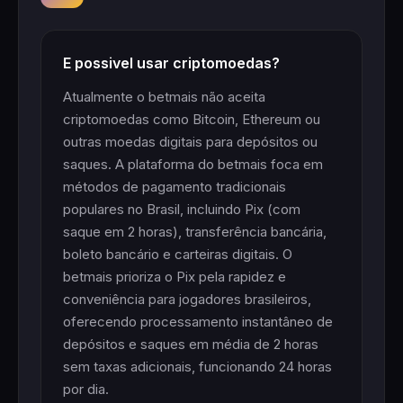
E possivel usar criptomoedas?
Atualmente o betmais não aceita
criptomoedas como Bitcoin, Ethereum ou
outras moedas digitais para depósitos ou
saques. A plataforma do betmais foca em
métodos de pagamento tradicionais
populares no Brasil, incluindo Pix (com
saque em 2 horas), transferência bancária,
boleto bancário e carteiras digitais. O
betmais prioriza o Pix pela rapidez e
conveniência para jogadores brasileiros,
oferecendo processamento instantâneo de
depósitos e saques em média de 2 horas
sem taxas adicionais, funcionando 24 horas
por dia.