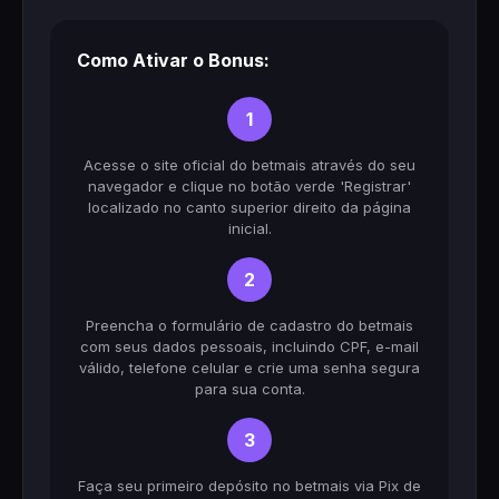
Como Ativar o Bonus:
1
Acesse o site oficial do betmais através do seu
navegador e clique no botão verde 'Registrar'
localizado no canto superior direito da página
inicial.
2
Preencha o formulário de cadastro do betmais
com seus dados pessoais, incluindo CPF, e-mail
válido, telefone celular e crie uma senha segura
para sua conta.
3
Faça seu primeiro depósito no betmais via Pix de