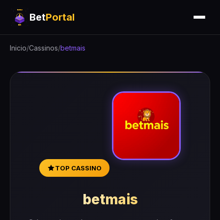
Bet
Portal
Inicio
/
Cassinos
/
betmais
TOP CASSINO
betmais