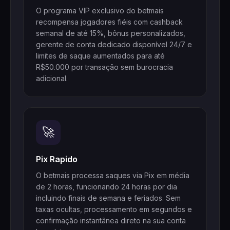
O programa VIP exclusivo do betmais
recompensa jogadores fiéis com cashback
semanal de até 15%, bônus personalizados,
gerente de conta dedicado disponível 24/7 e
limites de saque aumentados para até
R$50.000 por transação sem burocracia
adicional.
🚀
Pix Rapido
O betmais processa saques via Pix em média
de 2 horas, funcionando 24 horas por dia
incluindo finais de semana e feriados. Sem
taxas ocultas, processamento em segundos e
confirmação instantânea direto na sua conta