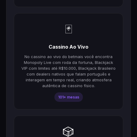
🃏
Cassino Ao Vivo
No cassino ao vivo do betmais você encontra
Monopoly Live com roda da fortuna, Blackjack
VIP com limites até R$10.000, Blackjack Brasileiro
com dealers nativos que falam português e
interagem em tempo real, criando atmosfera
autêntica de cassino físico.
101+ mesas
🎲