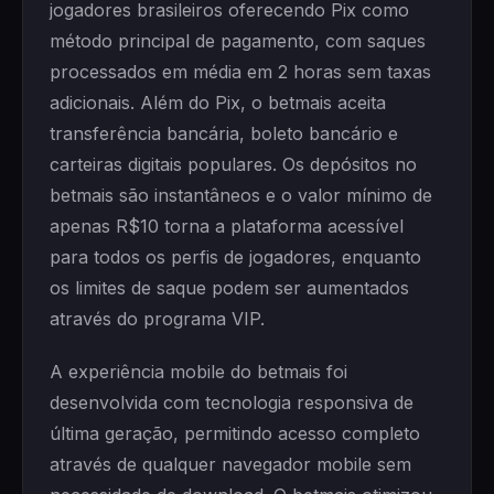
jogadores brasileiros oferecendo Pix como
método principal de pagamento, com saques
processados em média em 2 horas sem taxas
adicionais. Além do Pix, o betmais aceita
transferência bancária, boleto bancário e
carteiras digitais populares. Os depósitos no
betmais são instantâneos e o valor mínimo de
apenas R$10 torna a plataforma acessível
para todos os perfis de jogadores, enquanto
os limites de saque podem ser aumentados
através do programa VIP.
A experiência mobile do betmais foi
desenvolvida com tecnologia responsiva de
última geração, permitindo acesso completo
através de qualquer navegador mobile sem