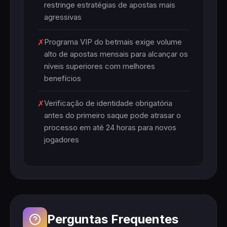
restringe estratégias de apostas mais
agressivas
✗
Programa VIP do betmais exige volume
alto de apostas mensais para alcançar os
níveis superiores com melhores
benefícios
✗
Verificação de identidade obrigatória
antes do primeiro saque pode atrasar o
processo em até 24 horas para novos
jogadores
Perguntas Frequentes