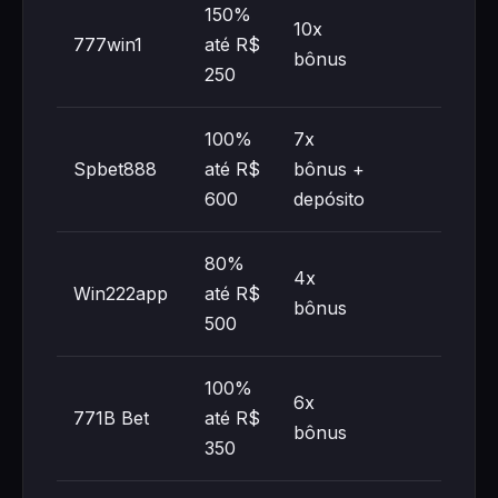
150%
10x
777win1
até R$
bônus
250
100%
7x
Spbet888
até R$
bônus +
600
depósito
80%
4x
Win222app
até R$
bônus
500
100%
6x
771B Bet
até R$
bônus
350