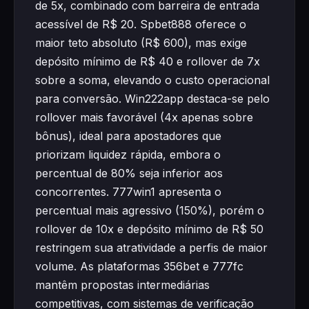
de 5x, combinado com barreira de entrada
acessível de R$ 20. Spbet888 oferece o
maior teto absoluto (R$ 600), mas exige
depósito mínimo de R$ 40 e rollover de 7x
sobre a soma, elevando o custo operacional
para conversão. Win222app destaca-se pelo
rollover mais favorável (4x apenas sobre
bônus), ideal para apostadores que
priorizam liquidez rápida, embora o
percentual de 80% seja inferior aos
concorrentes. 777win1 apresenta o
percentual mais agressivo (150%), porém o
rollover de 10x e depósito mínimo de R$ 50
restringem sua atratividade a perfis de maior
volume. As plataformas 356bet e 777fc
mantêm propostas intermediárias
competitivas, com sistemas de verificação