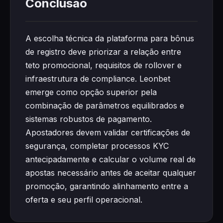
Conclusão
A escolha técnica da plataforma para bônus
de registro deve priorizar a relação entre
teto promocional, requisitos de rollover e
infraestrutura de compliance. Leonbet
emerge como opção superior pela
combinação de parâmetros equilibrados e
sistemas robustos de pagamento.
Apostadores devem validar certificações de
segurança, completar processos KYC
antecipadamente e calcular o volume real de
apostas necessário antes de aceitar qualquer
promoção, garantindo alinhamento entre a
oferta e seu perfil operacional.