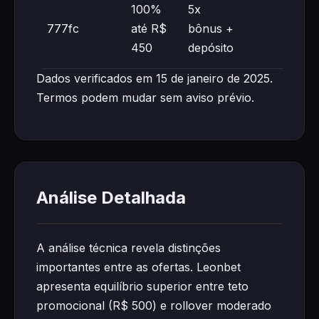
100%
5x
777fc
até R$
bônus +
450
depósito
Dados verificados em 15 de janeiro de 2025.
Termos podem mudar sem aviso prévio.
Análise Detalhada
A análise técnica revela distinções
importantes entre as ofertas. Leonbet
apresenta equilíbrio superior entre teto
promocional (R$ 500) e rollover moderado