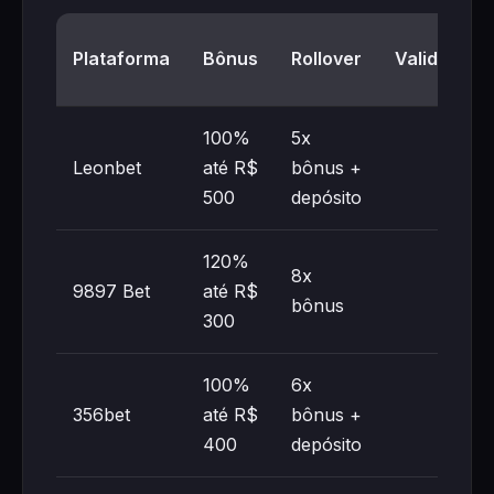
Plataforma
Bônus
Rollover
Validade
100%
5x
Leonbet
até R$
bônus +
500
depósito
120%
8x
9897 Bet
até R$
bônus
300
100%
6x
356bet
até R$
bônus +
400
depósito