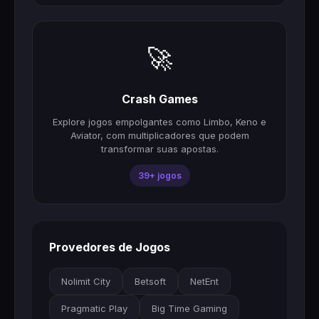
🚀
Crash Games
Explore jogos empolgantes como Limbo, Keno e
Aviator, com multiplicadores que podem
transformar suas apostas.
39+ jogos
Provedores de Jogos
Nolimit City
Betsoft
NetEnt
Pragmatic Play
Big Time Gaming