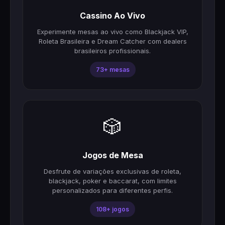
Cassino Ao Vivo
Experimente mesas ao vivo como Blackjack VIP,
Roleta Brasileira e Dream Catcher com dealers
brasileiros profissionais.
73+ mesas
🎲
Jogos de Mesa
Desfrute de variações exclusivas de roleta,
blackjack, poker e baccarat, com limites
personalizados para diferentes perfis.
108+ jogos