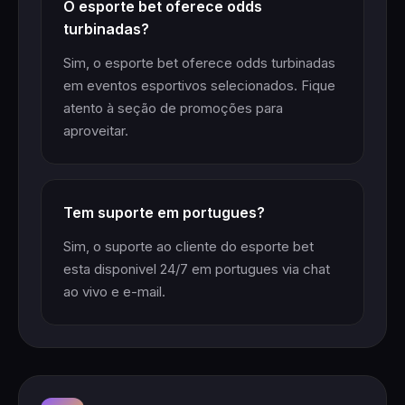
O esporte bet oferece odds
turbinadas?
Sim, o esporte bet oferece odds turbinadas
em eventos esportivos selecionados. Fique
atento à seção de promoções para
aproveitar.
Tem suporte em portugues?
Sim, o suporte ao cliente do esporte bet
esta disponivel 24/7 em portugues via chat
ao vivo e e-mail.