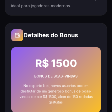
ideal para jogadores modernos.
Detalhes do Bonus
R$ 1500
BONUS DE BOAS-VINDAS
No esporte bet, novos usuarios podem
desfrutar de um generoso bonus de boas-
vindas de ate R$ 1500, alem de 150 rodadas
gratuitas.