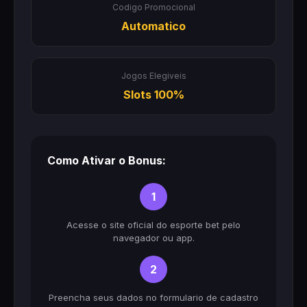
Codigo Promocional
Automatico
Jogos Elegiveis
Slots 100%
Como Ativar o Bonus:
1
Acesse o site oficial do esporte bet pelo
navegador ou app.
2
Preencha seus dados no formulario de cadastro