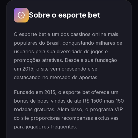
Sobre o esporte bet
O esporte bet é um dos cassinos online mais
populares do Brasil, conquistando milhares de
usuarios pela sua diversidade de jogos e
promoções atrativas. Desde a sua fundação
em 2015, o site vem crescendo e se
destacando no mercado de apostas.
Fundado em 2015, o esporte bet oferece um
bonus de boas-vindas de ate R$ 1500 mais 150
rodadas gratuitas. Alem disso, o programa VIP
do site proporciona recompensas exclusivas
para jogadores frequentes.