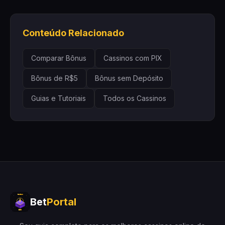
Conteúdo Relacionado
Comparar Bônus
Cassinos com PIX
Bônus de R$5
Bônus sem Depósito
Guias e Tutoriais
Todos os Cassinos
Bet
Portal