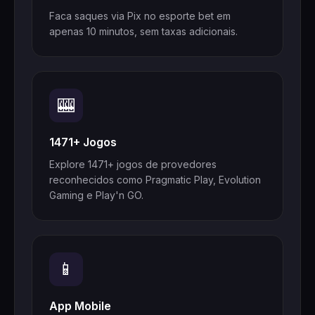
Faca saques via Pix no esporte bet em
apenas 10 minutos, sem taxas adicionais.
🎰
1471+ Jogos
Explore 1471+ jogos de provedores
reconhecidos como Pragmatic Play, Evolution
Gaming e Play'n GO.
📱
App Mobile