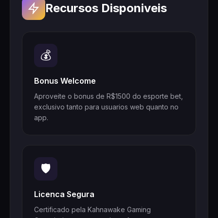
Recursos Disponiveis
💰
Bonus Welcome
Aproveite o bonus de R$1500 do esporte bet,
exclusivo tanto para usuarios web quanto no
app.
🛡
Licenca Segura
Certificado pela Kahnawake Gaming