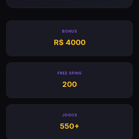
BONUS
R$ 4000
FREE SPINS
200
JOGOS
550+