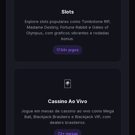
Slots
Explore slots populares como Tombstone RIP,
Madame Destiny, Fortune Rabbit e Gates of
Olympus, com graficos vibrantes e rodadas
bonus.
1734+ jogos
🃏
Cassino Ao Vivo
Jogue em mesas de cassino ao vivo como Mega
Ball, Blackjack Brasileiro e Blackjack VIP, com
dealers brasileiros.
72+ mesas