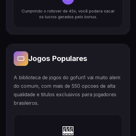
Cumprindo o rollover de 45x, você podera sacar
os lucros gerados pelo bonus.
Jogos Populares
A biblioteca de jogos do gofun1 vai muito alem
do comum, com mais de 550 opcoes de alta
qualidade e titulos exclusivos para jogadores
brasileiros.
🎰