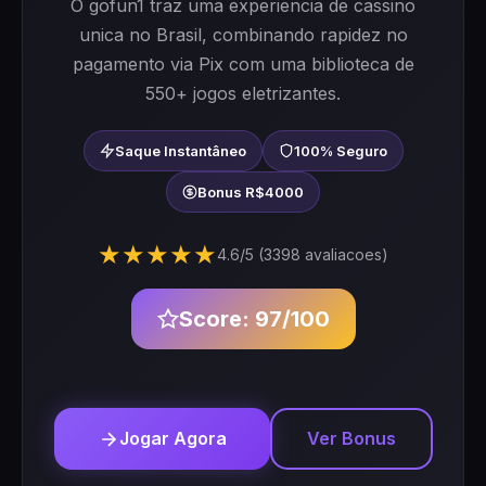
O gofun1 traz uma experiencia de cassino
unica no Brasil, combinando rapidez no
pagamento via Pix com uma biblioteca de
550+ jogos eletrizantes.
Saque Instantâneo
100% Seguro
Bonus R$4000
★★★★★
4.6/5 (3398 avaliacoes)
Score: 97/100
Jogar Agora
Ver Bonus