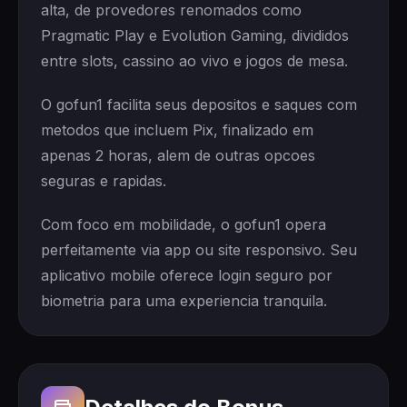
alta, de provedores renomados como
Pragmatic Play e Evolution Gaming, divididos
entre slots, cassino ao vivo e jogos de mesa.
O gofun1 facilita seus depositos e saques com
metodos que incluem Pix, finalizado em
apenas 2 horas, alem de outras opcoes
seguras e rapidas.
Com foco em mobilidade, o gofun1 opera
perfeitamente via app ou site responsivo. Seu
aplicativo mobile oferece login seguro por
biometria para uma experiencia tranquila.