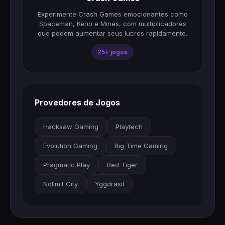
Experimente Crash Games emocionantes como
Spaceman, Keno e Mines, com multiplicadores
que podem aumentar seus lucros rapidamente.
25+ jogos
Provedores de Jogos
Hacksaw Gaming
Playtech
Evolution Gaming
Big Time Gaming
Pragmatic Play
Red Tiger
Nolimit City
Yggdrasil