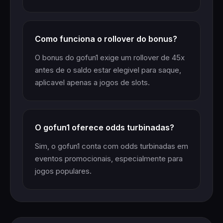
Como funciona o rollover do bonus?
O bonus do gofun1 exige um rollover de 45x
antes de o saldo estar elegivel para saque,
aplicavel apenas a jogos de slots.
O gofun1 oferece odds turbinadas?
Sim, o gofun1 conta com odds turbinadas em
eventos promocionais, especialmente para
jogos populares.