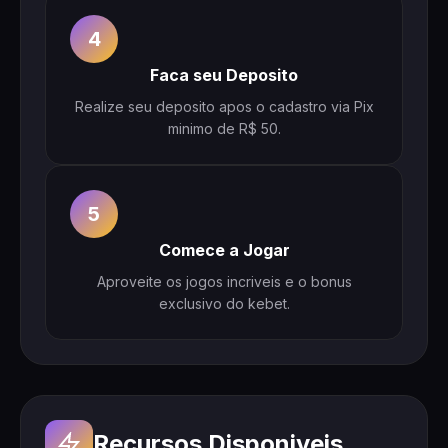
4
Faca seu Deposito
Realize seu deposito apos o cadastro via Pix
minimo de R$ 50.
5
Comece a Jogar
Aproveite os jogos incriveis e o bonus
exclusivo do kebet.
Recursos Disponiveis