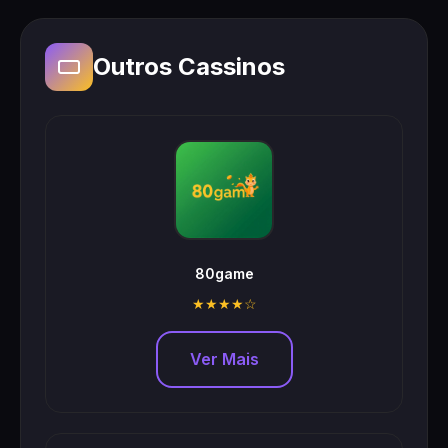
Outros Cassinos
80game
★★★★☆
Ver Mais