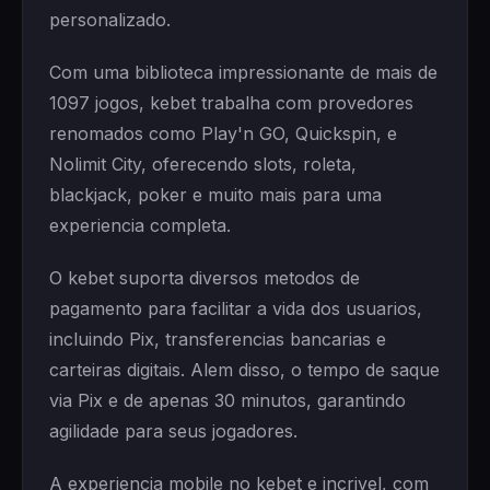
personalizado.
Com uma biblioteca impressionante de mais de
1097 jogos, kebet trabalha com provedores
renomados como Play'n GO, Quickspin, e
Nolimit City, oferecendo slots, roleta,
blackjack, poker e muito mais para uma
experiencia completa.
O kebet suporta diversos metodos de
pagamento para facilitar a vida dos usuarios,
incluindo Pix, transferencias bancarias e
carteiras digitais. Alem disso, o tempo de saque
via Pix e de apenas 30 minutos, garantindo
agilidade para seus jogadores.
A experiencia mobile no kebet e incrivel, com