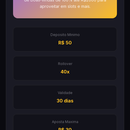
aproveitar em slots e mais.
Deposito Minimo
R$ 50
Rollover
40x
Validade
30 dias
Aposta Maxima
R$ 30