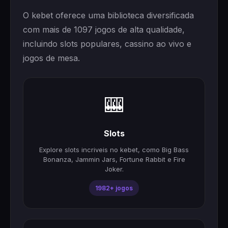
O kebet oferece uma biblioteca diversificada
com mais de 1097 jogos de alta qualidade,
incluindo slots populares, cassino ao vivo e
jogos de mesa.
🎰
Slots
Explore slots incriveis no kebet, como Big Bass
Bonanza, Jammin Jars, Fortune Rabbit e Fire
Joker.
1982+ jogos