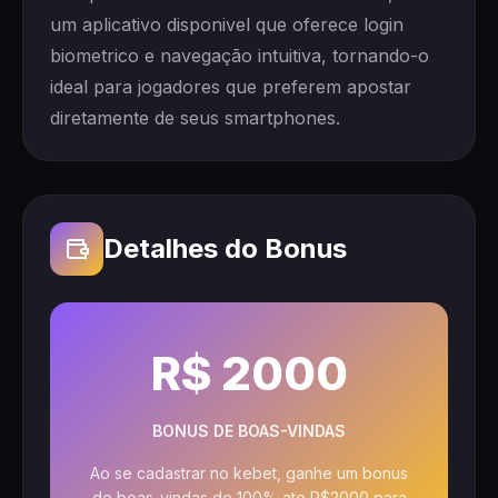
um aplicativo disponivel que oferece login
biometrico e navegação intuitiva, tornando-o
ideal para jogadores que preferem apostar
diretamente de seus smartphones.
Detalhes do Bonus
R$ 2000
BONUS DE BOAS-VINDAS
Ao se cadastrar no kebet, ganhe um bonus
de boas-vindas de 100% ate R$2000 para