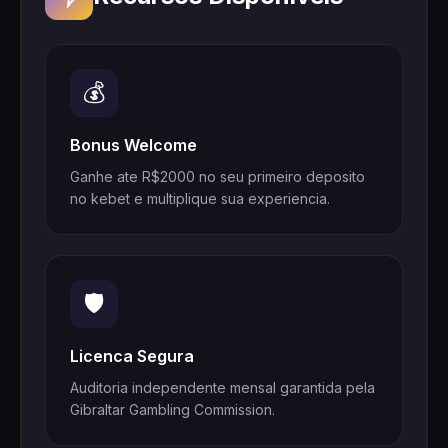
💰
Bonus Welcome
Ganhe ate R$2000 no seu primeiro deposito
no kebet e multiplique sua experiencia.
🛡️
Licenca Segura
Auditoria independente mensal garantida pela
Gibraltar Gambling Commission.