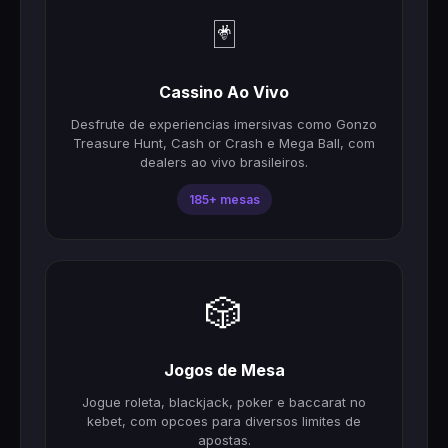
🃏
Cassino Ao Vivo
Desfrute de experiencias imersivas como Gonzo
Treasure Hunt, Cash or Crash e Mega Ball, com
dealers ao vivo brasileiros.
185+ mesas
🎲
Jogos de Mesa
Jogue roleta, blackjack, poker e baccarat no
kebet, com opcoes para diversos limites de
apostas.