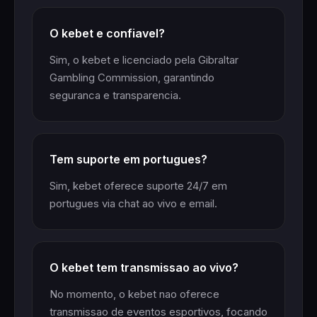
O kebet e confiavel?
Sim, o kebet e licenciado pela Gibraltar
Gambling Commission, garantindo
seguranca e transparencia.
Tem suporte em portugues?
Sim, kebet oferece suporte 24/7 em
portugues via chat ao vivo e email.
O kebet tem transmissao ao vivo?
No momento, o kebet nao oferece
transmissao de eventos esportivos, focando