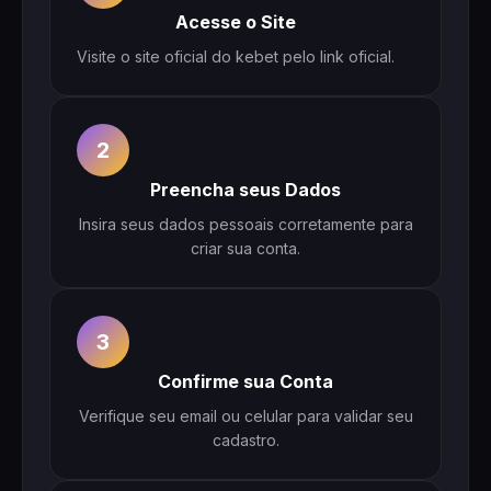
Acesse o Site
Visite o site oficial do kebet pelo link oficial.
2
Preencha seus Dados
Insira seus dados pessoais corretamente para
criar sua conta.
3
Confirme sua Conta
Verifique seu email ou celular para validar seu
cadastro.