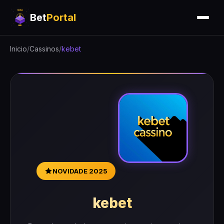
Bet
Portal
Inicio
/
Cassinos
/
kebet
NOVIDADE 2025
kebet