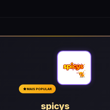
MAIS POPULAR
spicys