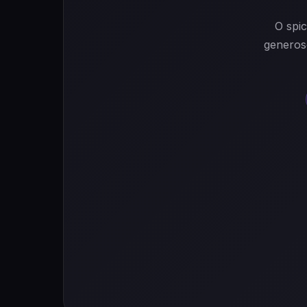
O spic
generoso