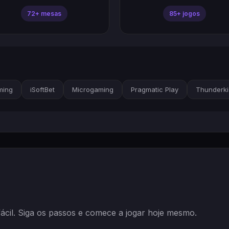
72+ mesas
85+ jogos
ming
iSoftBet
Microgaming
Pragmatic Play
Thunderki
fácil. Siga os passos e comece a jogar hoje mesmo.