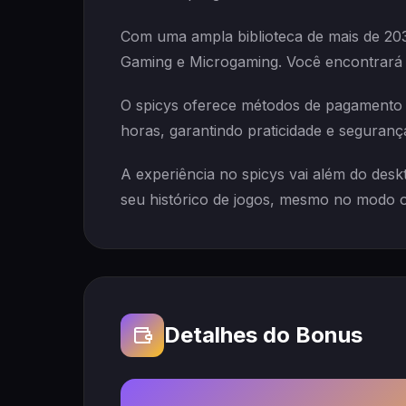
Com uma ampla biblioteca de mais de 203
Gaming e Microgaming. Você encontrará sl
O spicys oferece métodos de pagamento co
horas, garantindo praticidade e seguranç
A experiência no spicys vai além do desk
seu histórico de jogos, mesmo no modo of
Detalhes do Bonus