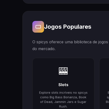
Jogos Populares
O spicys oferece uma biblioteca de jogo
do mercado.
🎰
Slots
Explore slots incríveis no spicys
como Big Bass Bonanza, Book
s
of Dead, Jammin Jars e Sugar
B
Rush.