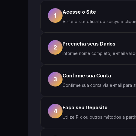
Acesse o Site
1
Visite o site oficial do spicys e cli
Preencha seus Dados
2
Informe nome completo, e-mail válid
Confirme sua Conta
3
Confirme sua conta via e-mail para a
Faça seu Depósito
4
Utilize Pix ou outros métodos a part