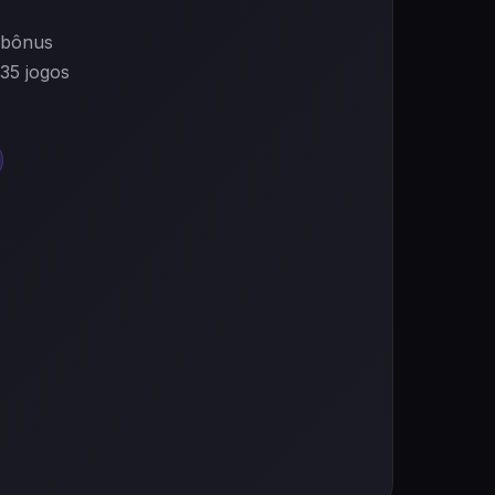
m bônus
035 jogos