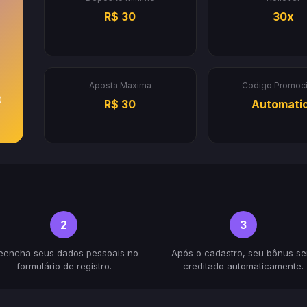
R$ 30
30x
Aposta Maxima
Codigo Promoci
0
R$ 30
Automati
2
3
eencha seus dados pessoais no
Após o cadastro, seu bônus se
formulário de registro.
creditado automaticamente.