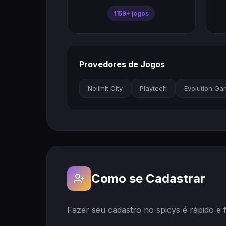
1159+ jogos
Provedores de Jogos
Nolimit City
Playtech
Evolution Ga
Como se Cadastrar
Fazer seu cadastro no spicys é rápido e 