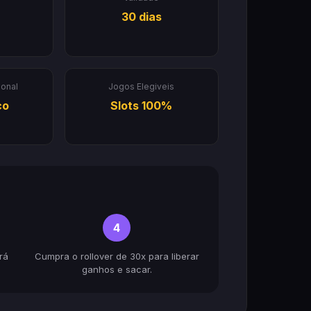
30 dias
onal
Jogos Elegiveis
co
Slots 100%
4
rá
Cumpra o rollover de 30x para liberar
ganhos e sacar.