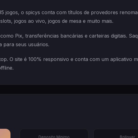
5 jogos, o spicys conta com títulos de provedores renoma
ots, jogos ao vivo, jogos de mesa e muito mais.
mo Pix, transferências bancárias e carteiras digitais. Sa
a para seus usuários.
top. O site é 100% responsivo e conta com um aplicativo m
fline.
Deposito Minimo
Rollover