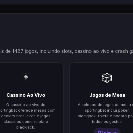
s de 1487 jogos, incluindo slots, cassino ao vivo e crash 
🃏
🎲
Cassino Ao Vivo
Jogos de Mesa
O cassino ao vivo do
A selecao de jogos de mesa 
portingbet oferece mesas com
sportingbet inclui poker,
dealers brasileiros e jogos
blackjack, roleta e bacara pa
classicos como roleta e
todos os gostos.
blackjack.
132+ jogos