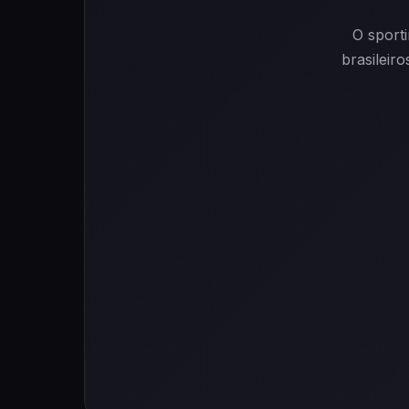
O sport
brasileir