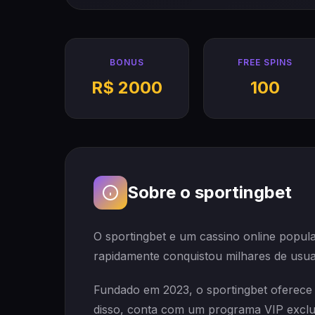
BONUS
FREE SPINS
R$ 2000
100
Sobre o sportingbet
O sportingbet e um cassino online popul
rapidamente conquistou milhares de usua
Fundado em 2023, o sportingbet oferece
disso, conta com um programa VIP exclu