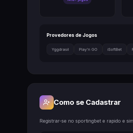
Provedores de Jogos
Yggdrasil
Play'n GO
iSoftBet
Como se Cadastrar
Registrar-se no sportingbet e rapido e s