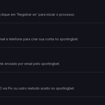
e clique em 'Registrar-se' para iniciar o processo.
l e telefone para criar sua conta no sportingbet.
ink enviado por email pelo sportingbet.
 via Pix ou outro metodo aceito no sportingbet.