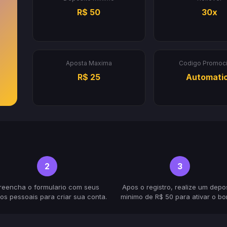
R$ 50
30x
Aposta Maxima
Codigo Promoci
R$ 25
Automati
2
3
reencha o formulario com seus
Apos o registro, realize um depo
os pessoais para criar sua conta.
minimo de R$ 50 para ativar o bo