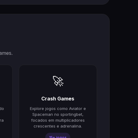
games.
🚀
Crash Games
do
Explore jogos como Aviator e
Spaceman no sportingbet,
ra
focados em multiplicadores
crescentes e adrenalina.
15+ jogos