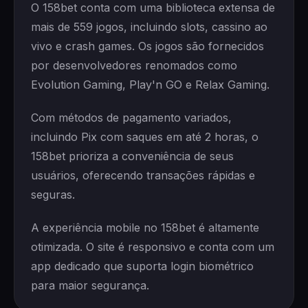
O 158bet conta com uma biblioteca extensa de
mais de 559 jogos, incluindo slots, cassino ao
vivo e crash games. Os jogos são fornecidos
por desenvolvedores renomados como
Evolution Gaming, Play'n GO e Relax Gaming.
Com métodos de pagamento variados,
incluindo Pix com saques em até 2 horas, o
158bet prioriza a conveniência de seus
usuários, oferecendo transações rápidas e
seguras.
A experiência mobile no 158bet é altamente
otimizada. O site é responsivo e conta com um
app dedicado que suporta login biométrico
para maior segurança.