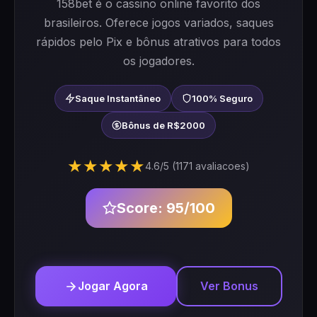
158bet é o cassino online favorito dos
brasileiros. Oferece jogos variados, saques
rápidos pelo Pix e bônus atrativos para todos
os jogadores.
Saque Instantâneo
100% Seguro
Bônus de R$2000
★★★★★
4.6/5 (1171 avaliacoes)
Score: 95/100
Jogar Agora
Ver Bonus