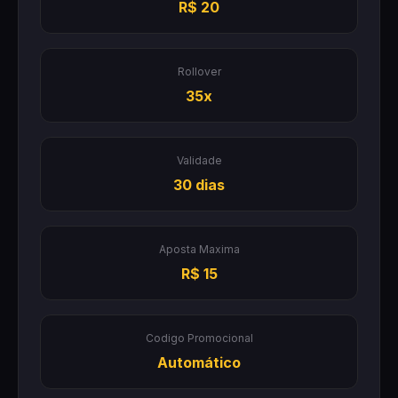
R$ 20
Rollover
35x
Validade
30 dias
Aposta Maxima
R$ 15
Codigo Promocional
Automático