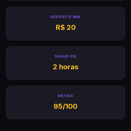
DEPOSITO MIN
R$ 20
SAQUE PIX
2 horas
RATING
95/100