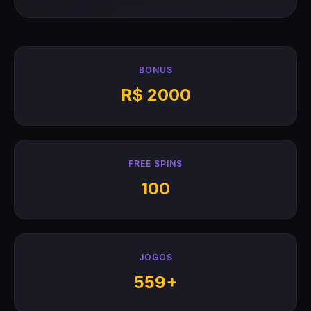
BONUS
R$ 2000
FREE SPINS
100
JOGOS
559+