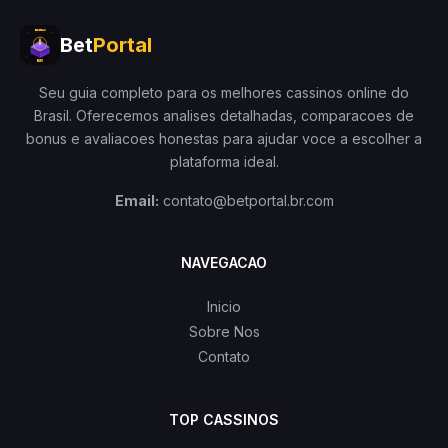
Bet
Portal
Seu guia completo para os melhores cassinos online do
Brasil. Oferecemos analises detalhadas, comparacoes de
bonus e avaliacoes honestas para ajudar voce a escolher a
plataforma ideal.
Email:
contato@betportal.br.com
NAVEGACAO
Inicio
Sobre Nos
Contato
TOP CASSINOS