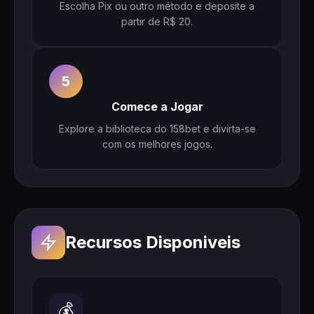
Escolha Pix ou outro método e deposite a
partir de R$ 20.
5
Comece a Jogar
Explore a biblioteca do 158bet e divirta-se
com os melhores jogos.
Recursos Disponiveis
💰