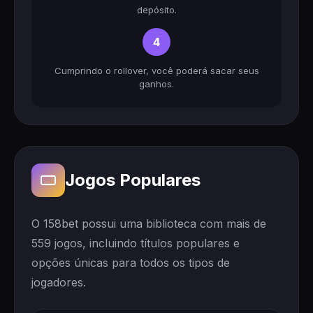
depósito.
4
Cumprindo o rollover, você poderá sacar seus
ganhos.
Jogos Populares
O 158bet possui uma biblioteca com mais de
559 jogos, incluindo títulos populares e
opções únicas para todos os tipos de
jogadores.