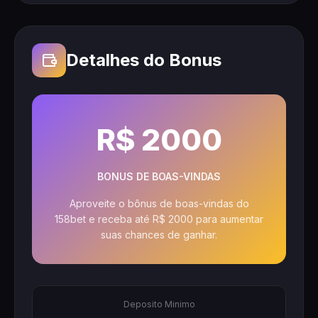
Detalhes do Bonus
R$ 2000
BONUS DE BOAS-VINDAS
Aproveite o bônus de boas-vindas do
158bet e receba até R$ 2000 para aumentar
suas chances de ganhar.
Deposito Minimo