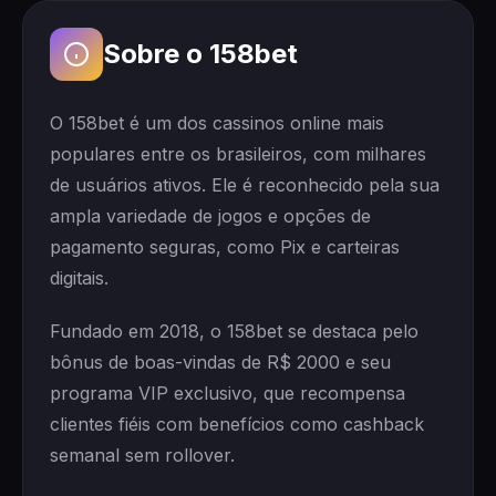
Sobre o 158bet
O 158bet é um dos cassinos online mais
populares entre os brasileiros, com milhares
de usuários ativos. Ele é reconhecido pela sua
ampla variedade de jogos e opções de
pagamento seguras, como Pix e carteiras
digitais.
Fundado em 2018, o 158bet se destaca pelo
bônus de boas-vindas de R$ 2000 e seu
programa VIP exclusivo, que recompensa
clientes fiéis com benefícios como cashback
semanal sem rollover.