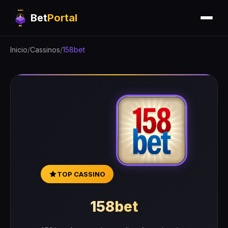
Bet
Portal
Inicio
/
Cassinos
/
158bet
TOP CASSINO
158bet