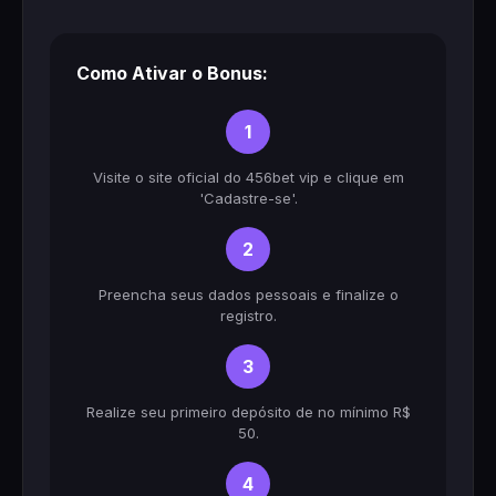
Como Ativar o Bonus:
1
Visite o site oficial do 456bet vip e clique em
'Cadastre-se'.
2
Preencha seus dados pessoais e finalize o
registro.
3
Realize seu primeiro depósito de no mínimo R$
50.
4