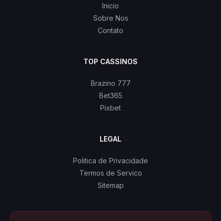
Inicio
Sobre Nos
Contato
TOP CASSINOS
Brazino 777
Bet365
Pixbet
LEGAL
Politica de Privacidade
Termos de Servico
Sitemap