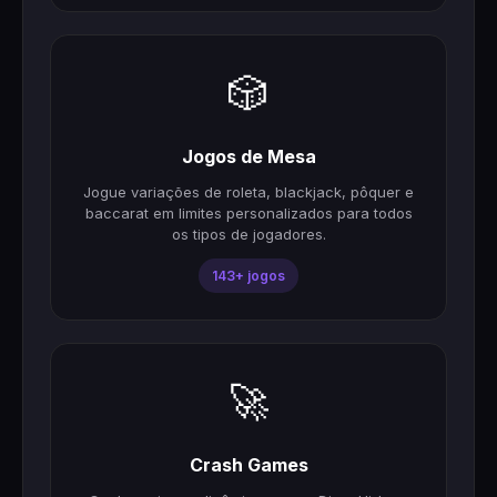
🎲
Jogos de Mesa
Jogue variações de roleta, blackjack, pôquer e
baccarat em limites personalizados para todos
os tipos de jogadores.
143+ jogos
🚀
Crash Games