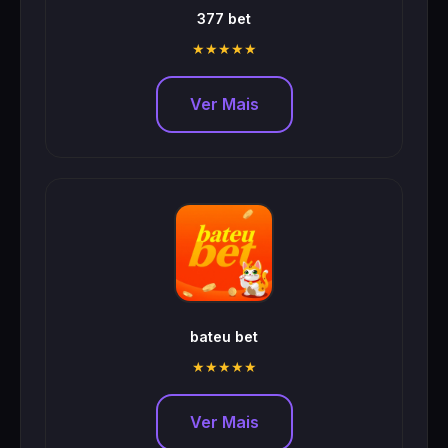
377 bet
★★★★★
Ver Mais
bateu bet
★★★★★
Ver Mais