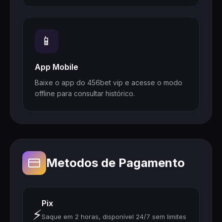
📱
App Mobile
Baixe o app do 456bet vip e acesse o modo
offline para consultar histórico.
Metodos de Pagamento
Pix
⚡
Saque em 2 horas, disponível 24/7 sem limites