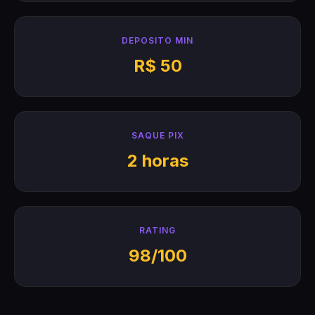
DEPOSITO MIN
R$ 50
SAQUE PIX
2 horas
RATING
98/100