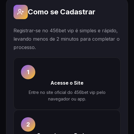
Como se Cadastrar
Registrar-se no 456bet vip é simples e rápido,
levando menos de 2 minutos para completar o
processo.
1
Acesse o Site
Entre no site oficial do 456bet vip pelo
navegador ou app.
2