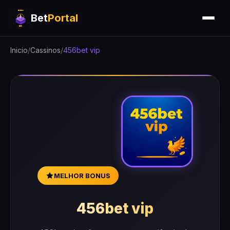
Bet
Portal
Inicio
/
Cassinos
/
456bet vip
MELHOR BONUS
456bet vip