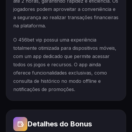
até 2 horas, garantindo rapidez e eficiência. Os
jogadores podem aproveitar a conveniência e
a segurança ao realizar transações financeiras
na plataforma.
O 456bet vip possui uma experiência
totalmente otimizada para dispositivos móveis,
com um app dedicado que permite acessar
todos os jogos e recursos. O app ainda
oferece funcionalidades exclusivas, como
consulta de histórico no modo offline e
notificações de promoções.
Detalhes do Bonus