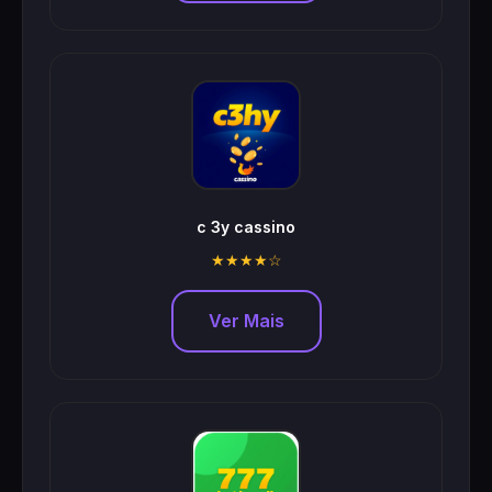
c 3y cassino
★★★★☆
Ver Mais