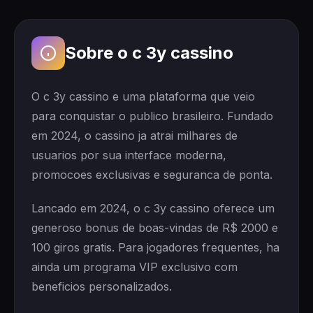
Sobre o c 3y cassino
O c 3y cassino e uma plataforma que veio
para conquistar o publico brasileiro. Fundado
em 2024, o cassino ja atrai milhares de
usuarios por sua interface moderna,
promocoes exclusivas e seguranca de ponta.
Lancado em 2024, o c 3y cassino oferece um
generoso bonus de boas-vindas de R$ 2000 e
100 giros gratis. Para jogadores frequentes, ha
ainda um programa VIP exclusivo com
beneficios personalizados.