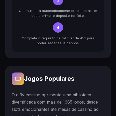
O bonus sera automaticamente creditado assim
que o primeiro deposito for feito.
4
Complete o requisito de rollover de 45x para
poder sacar seus ganhos.
Jogos Populares
O c 3y cassino apresenta uma biblioteca
diversificada com mais de 1685 jogos, desde
slots emocionantes ate mesas de cassino ao