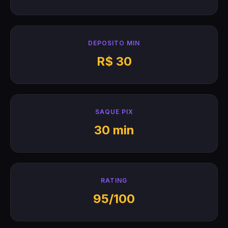
DEPOSITO MIN
R$ 30
SAQUE PIX
30 min
RATING
95/100