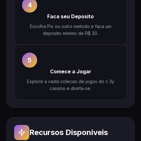
4
Faca seu Deposito
Escolha Pix ou outro metodo e faca um
deposito minimo de R$ 30.
5
Comece a Jogar
Explore a vasta colecao de jogos do c 3y
cassino e divirta-se.
Recursos Disponiveis