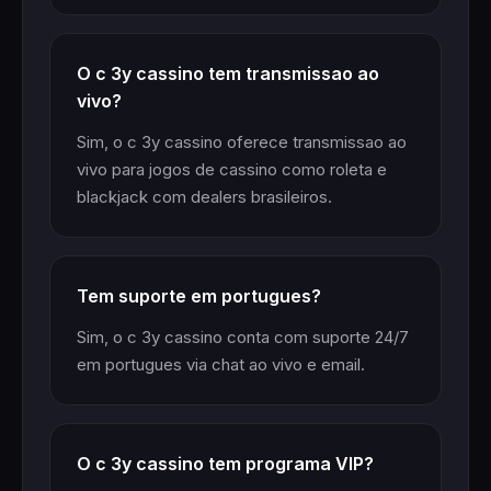
O c 3y cassino tem transmissao ao
vivo?
Sim, o c 3y cassino oferece transmissao ao
vivo para jogos de cassino como roleta e
blackjack com dealers brasileiros.
Tem suporte em portugues?
Sim, o c 3y cassino conta com suporte 24/7
em portugues via chat ao vivo e email.
O c 3y cassino tem programa VIP?