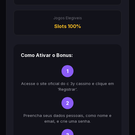
Jogos Elegiveis
Slots 100%
Como Ativar o Bonus:
1
Acesse o site oficial do c 3y cassino e clique em
'Registrar'.
2
Preencha seus dados pessoais, como nome e
email, e crie uma senha.
3