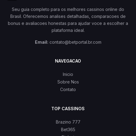
Seu guia completo para os melhores cassinos online do
Brasil. Oferecemos analises detalhadas, comparacoes de
bonus e avaliacoes honestas para ajudar voce a escolher a
plataforma ideal.
Email:
contato@betportal.br.com
NAVEGACAO
Inicio
Sobre Nos
Contato
TOP CASSINOS
Brazino 777
Bet365