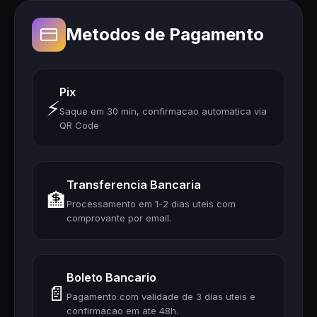
Metodos de Pagamento
Pix
⚡
Saque em 30 min, confirmacao automatica via
QR Code
Transferencia Bancaria
🏦
Processamento em 1-2 dias uteis com
comprovante por email.
Boleto Bancario
📄
Pagamento com validade de 3 dias uteis e
confirmacao em ate 48h.