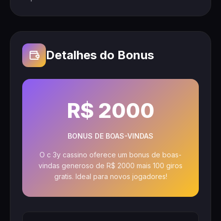
Detalhes do Bonus
R$ 2000
BONUS DE BOAS-VINDAS
O c 3y cassino oferece um bonus de boas-
vindas generoso de R$ 2000 mais 100 giros
gratis. Ideal para novos jogadores!