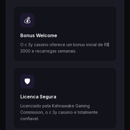
💰
Bonus Welcome
O c 3y cassino oferece um bonus inicial de R$
2000 e recarregas semanais.
🛡
Licenca Segura
Licenciado pela Kahnawake Gaming
Commission, o c 3y cassino e totalmente
confiavel.