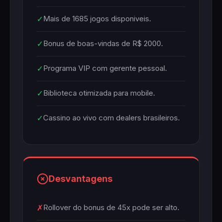
✓
Mais de 1685 jogos disponiveis.
✓
Bonus de boas-vindas de R$ 2000.
✓
Programa VIP com gerente pessoal.
✓
Biblioteca otimizada para mobile.
✓
Cassino ao vivo com dealers brasileiros.
Desvantagens
✗
Rollover do bonus de 45x pode ser alto.