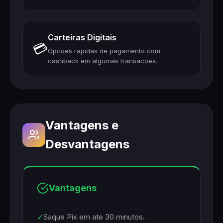
Carteiras Digitais
💳
Opcoes rapidas de pagamento com
cashback em algumas transacoes.
Vantagens e
Desvantagens
Vantagens
✓
Saque Pix em ate 30 minutos.