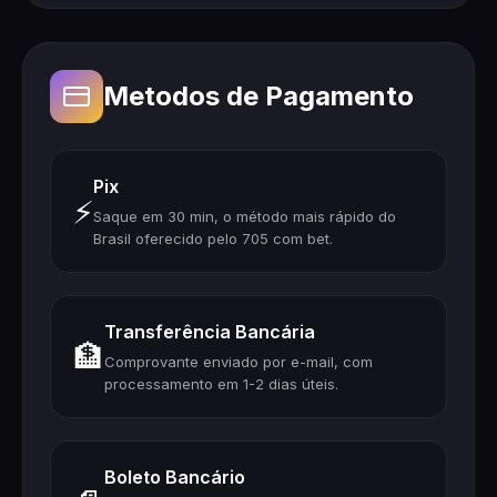
Metodos de Pagamento
Pix
⚡
Saque em 30 min, o método mais rápido do
Brasil oferecido pelo 705 com bet.
Transferência Bancária
🏦
Comprovante enviado por e-mail, com
processamento em 1-2 dias úteis.
Boleto Bancário