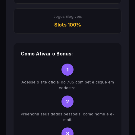
Jogos Elegiveis
Slots 100%
Como Ativar o Bonus:
1
Acesse o site oficial do 705 com bet e clique em
cadastro.
2
Preencha seus dados pessoais, como nome e e-
mail.
3