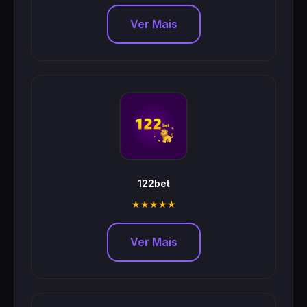
Ver Mais
122bet
★★★★★
Ver Mais