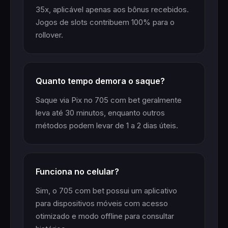
35x, aplicável apenas aos bônus recebidos.
Jogos de slots contribuem 100% para o
rollover.
Quanto tempo demora o saque?
Saque via Pix no 705 com bet geralmente
leva até 30 minutos, enquanto outros
métodos podem levar de 1 a 2 dias úteis.
Funciona no celular?
Sim, o 705 com bet possui um aplicativo
para dispositivos móveis com acesso
otimizado e modo offline para consultar