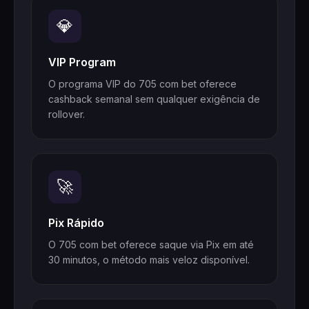
💎
VIP Program
O programa VIP do 705 com bet oferece
cashback semanal sem qualquer exigência de
rollover.
🚀
Pix Rápido
O 705 com bet oferece saque via Pix em até
30 minutos, o método mais veloz disponível.