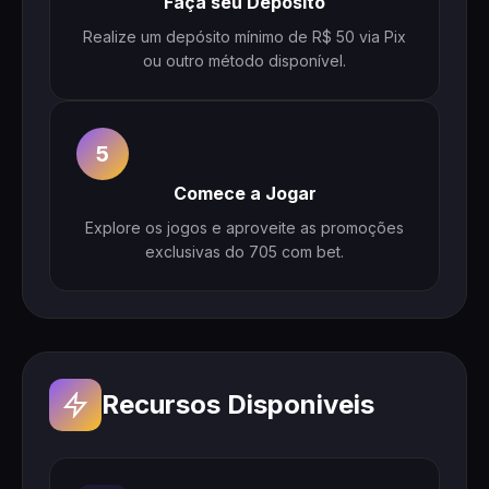
Faça seu Depósito
Realize um depósito mínimo de R$ 50 via Pix
ou outro método disponível.
5
Comece a Jogar
Explore os jogos e aproveite as promoções
exclusivas do 705 com bet.
Recursos Disponiveis