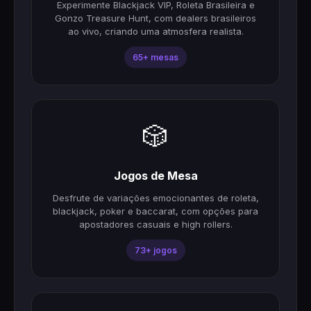
Experimente Blackjack VIP, Roleta Brasileira e
Gonzo Treasure Hunt, com dealers brasileiros
ao vivo, criando uma atmosfera realista.
65+ mesas
🎲
Jogos de Mesa
Desfrute de variações emocionantes de roleta,
blackjack, poker e baccarat, com opções para
apostadores casuais e high rollers.
73+ jogos