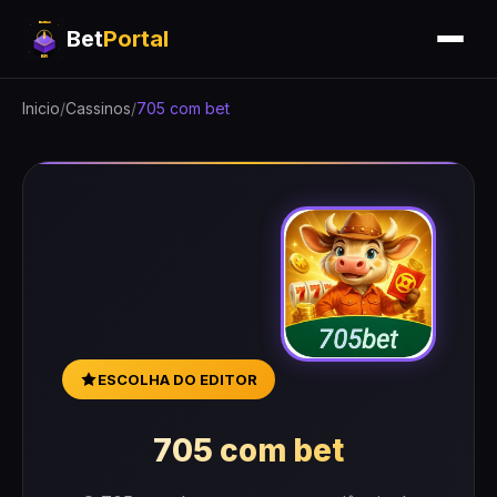
Bet
Portal
Inicio
/
Cassinos
/
705 com bet
ESCOLHA DO EDITOR
705 com bet