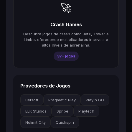
🚀
Crash Games
Descubra jogos de crash como JetX, Tower e
Limbo, oferecendo multiplicadores incríveis e
altos níveis de adrenalina.
37+ jogos
Provedores de Jogos
Betsoft
Pragmatic Play
Play'n GO
ELK Studios
Spribe
Playtech
Nolimit City
Quickspin