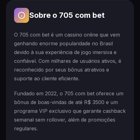
Sobre o 705 com bet
O 705 com bet é um cassino online que vem
ganhando enorme popularidade no Brasil
devido à sua experiência de jogo imersiva e
confiável. Com milhares de usuários ativos, é
reconhecido por seus bônus atrativos e
suporte ao cliente eficiente.
Fundado em 2022, o 705 com bet oferece um
bônus de boas-vindas de até R$ 3500 e um
programa VIP exclusivo que garante cashback
semanal sem rollover, além de promoções
regulares.