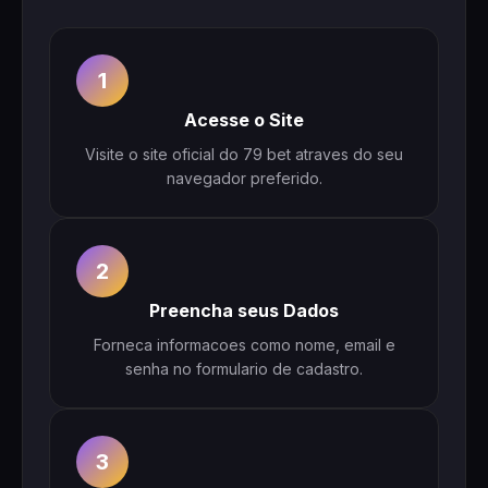
1
Acesse o Site
Visite o site oficial do 79 bet atraves do seu
navegador preferido.
2
Preencha seus Dados
Forneca informacoes como nome, email e
senha no formulario de cadastro.
3