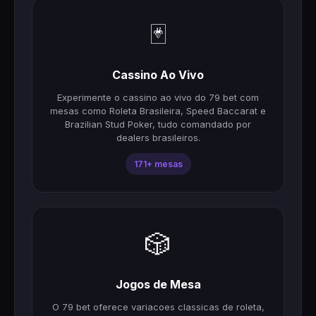
🃏
Cassino Ao Vivo
Experimente o cassino ao vivo do 79 bet com
mesas como Roleta Brasileira, Speed Baccarat e
Brazilian Stud Poker, tudo comandado por
dealers brasileiros.
171+ mesas
🎲
Jogos de Mesa
O 79 bet oferece variacoes classicas de roleta,