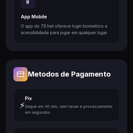
📱
App Mobile
O app do 79 bet oferece login biometrico e
acessibilidade para jogar em qualquer lugar.
Metodos de Pagamento
Pix
⚡
Saque em 30 min, sem taxas e processamento
em segundos