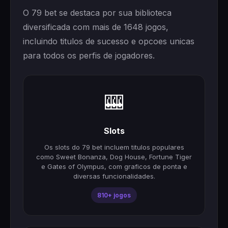
O 79 bet se destaca por sua biblioteca
diversificada com mais de 1648 jogos,
incluindo titulos de sucesso e opcoes unicas
para todos os perfis de jogadores.
🎰
Slots
Os slots do 79 bet incluem titulos populares
como Sweet Bonanza, Dog House, Fortune Tiger
e Gates of Olympus, com graficos de ponta e
diversas funcionalidades.
810+ jogos