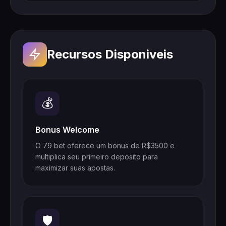
Recursos Disponiveis
💰
Bonus Welcome
O 79 bet oferece um bonus de R$3500 e
multiplica seu primeiro deposito para
maximizar suas apostas.
🛡