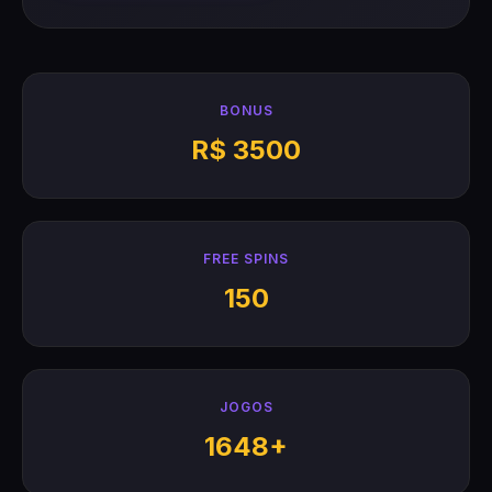
BONUS
R$ 3500
FREE SPINS
150
JOGOS
1648+