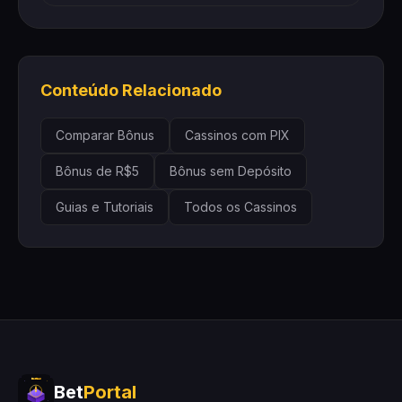
Conteúdo Relacionado
Comparar Bônus
Cassinos com PIX
Bônus de R$5
Bônus sem Depósito
Guias e Tutoriais
Todos os Cassinos
Bet
Portal