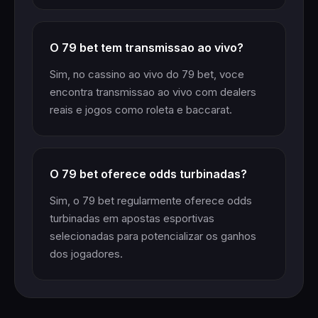
O 79 bet tem transmissao ao vivo?
Sim, no cassino ao vivo do 79 bet, voce
encontra transmissao ao vivo com dealers
reais e jogos como roleta e baccarat.
O 79 bet oferece odds turbinadas?
Sim, o 79 bet regularmente oferece odds
turbinadas em apostas esportivas
selecionadas para potencializar os ganhos
dos jogadores.