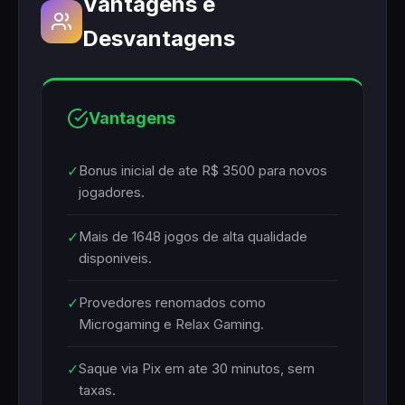
Vantagens e
Desvantagens
Vantagens
✓
Bonus inicial de ate R$ 3500 para novos
jogadores.
✓
Mais de 1648 jogos de alta qualidade
disponiveis.
✓
Provedores renomados como
Microgaming e Relax Gaming.
✓
Saque via Pix em ate 30 minutos, sem
taxas.