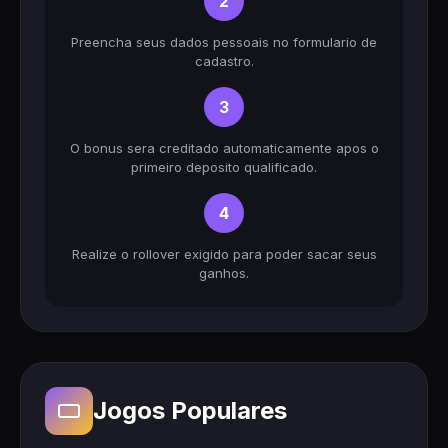
2
Preencha seus dados pessoais no formulario de
cadastro.
3
O bonus sera creditado automaticamente apos o
primeiro deposito qualificado.
4
Realize o rollover exigido para poder sacar seus
ganhos.
Jogos Populares