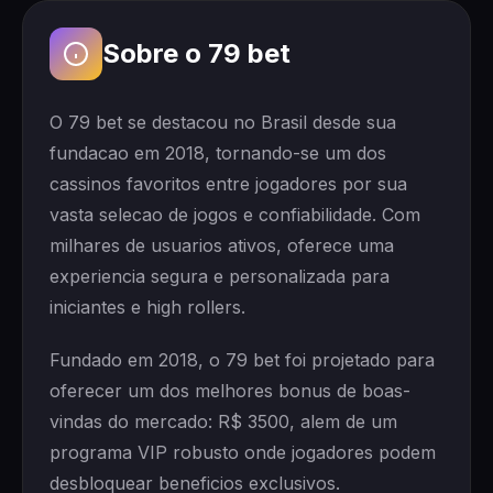
Sobre o 79 bet
O 79 bet se destacou no Brasil desde sua
fundacao em 2018, tornando-se um dos
cassinos favoritos entre jogadores por sua
vasta selecao de jogos e confiabilidade. Com
milhares de usuarios ativos, oferece uma
experiencia segura e personalizada para
iniciantes e high rollers.
Fundado em 2018, o 79 bet foi projetado para
oferecer um dos melhores bonus de boas-
vindas do mercado: R$ 3500, alem de um
programa VIP robusto onde jogadores podem
desbloquear beneficios exclusivos.