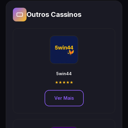
Outros Cassinos
5win44
★★★★★
Ver Mais