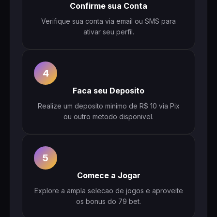
Confirme sua Conta
Verifique sua conta via email ou SMS para
ativar seu perfil.
4
Faca seu Deposito
Realize um deposito minimo de R$ 10 via Pix
ou outro metodo disponivel.
5
Comece a Jogar
Explore a ampla selecao de jogos e aproveite
os bonus do 79 bet.