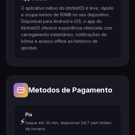
O aplicativo nativo do bbrbet03 é leve, rápido
e ocupa menos de 50MB no seu dispositivo.
Disponível para Android e iOS, o app do
bbrbet03 oferece experiência otimizada com
carregamento instantâneo, notificações de
bônus e acesso offline ao histórico de
apostas.
Metodos de Pagamento
Pix
⚡
Saque em 30 min, disponivel 24/7 sem limites
de horario