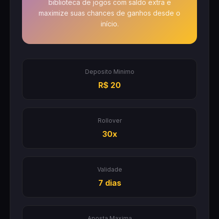
biblioteca de jogos com saldo extra e
maximize suas chances de ganhos desde o
início.
Deposito Minimo
R$ 20
Rollover
30x
Validade
7 dias
Aposta Maxima