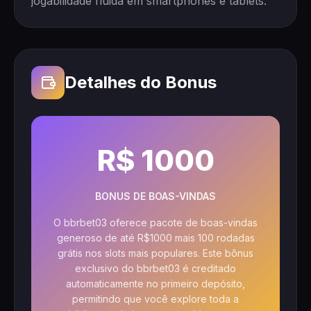
jogabilidade fluida em smartphones e tablets.
Detalhes do Bonus
R$ 1000
BONUS DE BOAS-VINDAS
O bbrbet03 oferece pacote de boas-vindas
generoso de até R$1000 mais 100 rodadas
grátis nos slots mais populares. Este bônus
exclusivo do bbrbet03 é creditado
automaticamente no primeiro depósito,
permitindo que você explore toda a