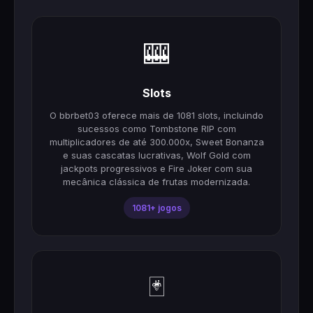
🎰
Slots
O bbrbet03 oferece mais de 1081 slots, incluindo
sucessos como Tombstone RIP com
multiplicadores de até 300.000x, Sweet Bonanza
e suas cascatas lucrativas, Wolf Gold com
jackpots progressivos e Fire Joker com sua
mecânica clássica de frutas modernizada.
1081+ jogos
🃏