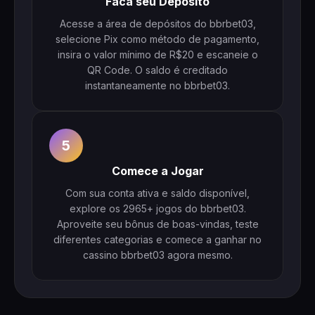
Faca seu Deposito
Acesse a área de depósitos do bbrbet03,
selecione Pix como método de pagamento,
insira o valor mínimo de R$20 e escaneie o
QR Code. O saldo é creditado
instantaneamente no bbrbet03.
5
Comece a Jogar
Com sua conta ativa e saldo disponível,
explore os 2965+ jogos do bbrbet03.
Aproveite seu bônus de boas-vindas, teste
diferentes categorias e comece a ganhar no
cassino bbrbet03 agora mesmo.