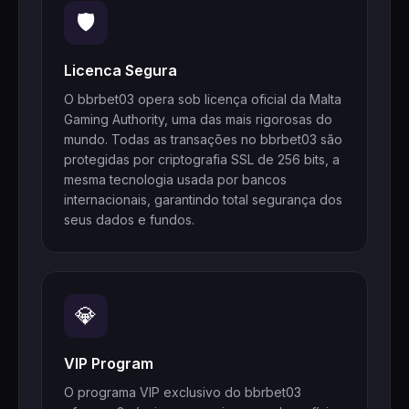
🛡
Licenca Segura
O bbrbet03 opera sob licença oficial da Malta
Gaming Authority, uma das mais rigorosas do
mundo. Todas as transações no bbrbet03 são
protegidas por criptografia SSL de 256 bits, a
mesma tecnologia usada por bancos
internacionais, garantindo total segurança dos
seus dados e fundos.
💎
VIP Program
O programa VIP exclusivo do bbrbet03