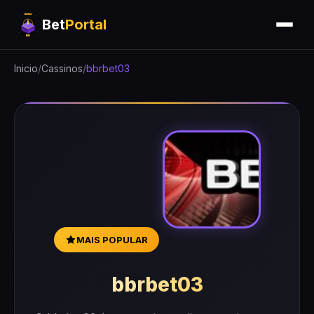
Bet
Portal
Inicio
/
Cassinos
/
bbrbet03
MAIS POPULAR
bbrbet03