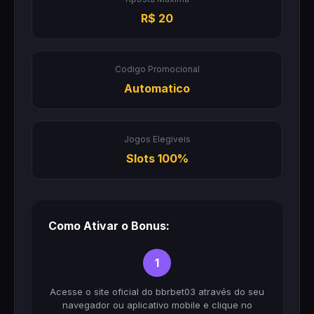
R$ 20
Codigo Promocional
Automatico
Jogos Elegiveis
Slots 100%
Como Ativar o Bonus:
1
Acesse o site oficial do bbrbet03 através do seu
navegador ou aplicativo mobile e clique no