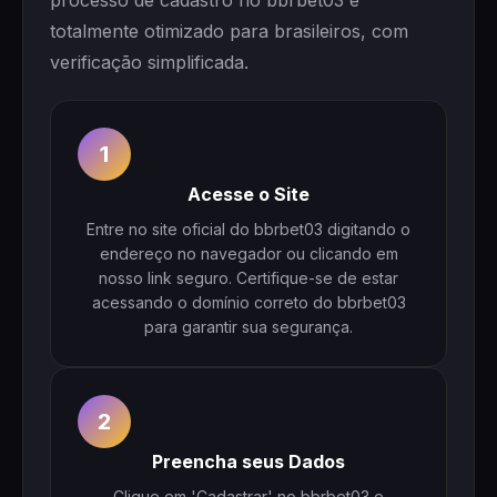
processo de cadastro no bbrbet03 é
totalmente otimizado para brasileiros, com
verificação simplificada.
1
Acesse o Site
Entre no site oficial do bbrbet03 digitando o
endereço no navegador ou clicando em
nosso link seguro. Certifique-se de estar
acessando o domínio correto do bbrbet03
para garantir sua segurança.
2
Preencha seus Dados
Clique em 'Cadastrar' no bbrbet03 e