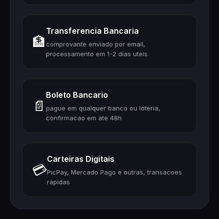
Transferencia Bancaria
🏦
comprovante enviado por email,
processamento em 1-2 dias uteis
Boleto Bancario
📄
pague em qualquer banco ou loteria,
confirmacao em ate 48h
Carteiras Digitais
💳
PicPay, Mercado Pago e outras, transacoes
rapidas