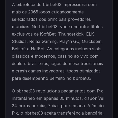
A biblioteca do bbrbet03 impressiona com
mais de 2965 jogos cuidadosamente
selecionados dos principais provedores
mundiais. No bbrbet03, você encontra títulos
exclusivos de iSoftBet, Thunderkick, ELK
Studios, Relax Gaming, Play'n GO, Quickspin,
Betsoft e NetEnt. As categorias incluem slots
clássicos e modernos, cassino ao vivo com
dealers brasileiros, jogos de mesa tradicionais
e crash games inovadores, todos otimizados
para desempenho perfeito no bbrbet03.
O bbrbet03 revoluciona pagamentos com Pix
instantâneo em apenas 30 minutos, disponível
24 horas por dia, 7 dias por semana. Além do
Pix, o bbrbet03 aceita transferência bancária,