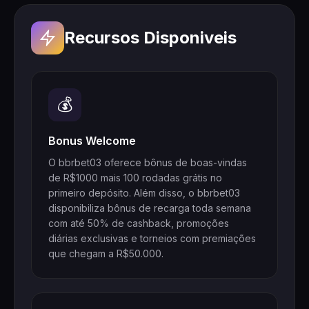
Recursos Disponiveis
💰
Bonus Welcome
O bbrbet03 oferece bônus de boas-vindas
de R$1000 mais 100 rodadas grátis no
primeiro depósito. Além disso, o bbrbet03
disponibiliza bônus de recarga toda semana
com até 50% de cashback, promoções
diárias exclusivas e torneios com premiações
que chegam a R$50.000.