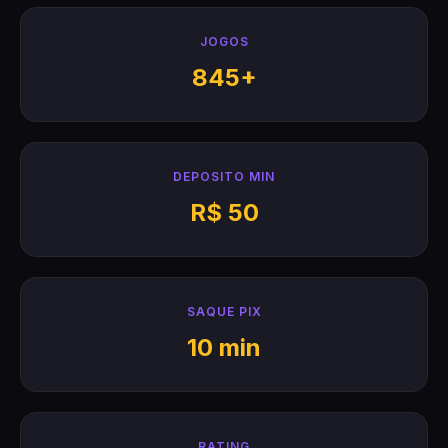
JOGOS
845+
DEPOSITO MIN
R$ 50
SAQUE PIX
10 min
RATING