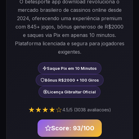
O betesporte app download revoluciona o
mercado brasileiro de cassinos online desde
2024, oferecendo uma experiência premium
com 845+ jogos, bônus generoso de R$2000
e saques via Pix em apenas 10 minutos.
Plataforma licenciada e segura para jogadores
exigentes.
Saque Pix em 10 Minutos
Bônus R$2000 + 100 Giros
Licença Gibraltar Oficial
★★★★☆
4.5/5 (3038 avaliacoes)
Score: 93/100