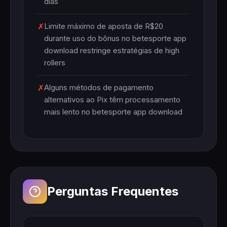
dias
✗
Limite máximo de aposta de R$20
durante uso do bônus no betesporte app
download restringe estratégias de high
rollers
✗
Alguns métodos de pagamento
alternativos ao Pix têm processamento
mais lento no betesporte app download
Perguntas Frequentes