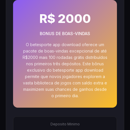
R$ 2000
BONUS DE BOAS-VINDAS
O betesporte app download oferece um
pacote de boas-vindas excepcional de até
R$2000 mais 100 rodadas grátis distribuídos
nos primeiros três depósitos. Este bônus
exclusivo do betesporte app download
permite que novos jogadores explorem a
vasta biblioteca de jogos com saldo extra e
maximizem suas chances de ganhos desde
o primeiro dia.
Deposito Minimo