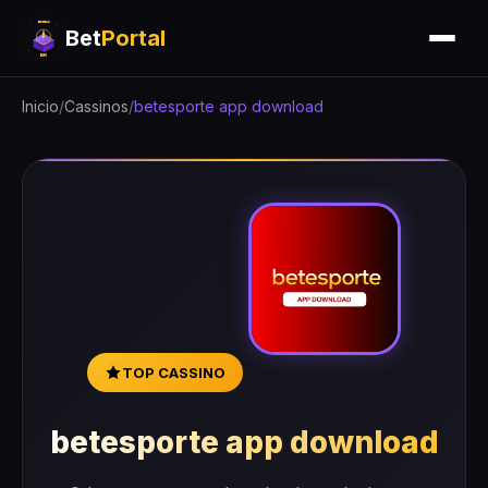
Bet
Portal
Inicio
/
Cassinos
/
betesporte app download
TOP CASSINO
betesporte app download