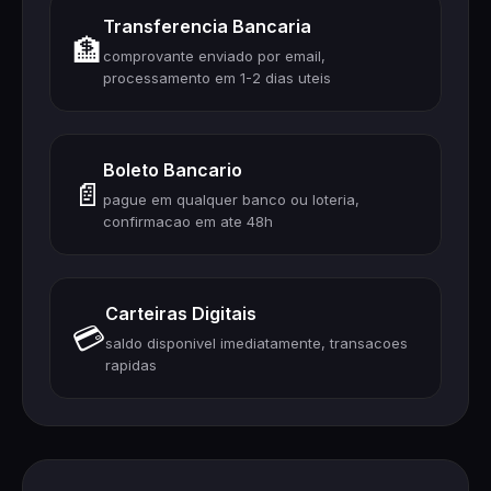
Transferencia Bancaria
🏦
comprovante enviado por email,
processamento em 1-2 dias uteis
Boleto Bancario
📄
pague em qualquer banco ou loteria,
confirmacao em ate 48h
Carteiras Digitais
💳
saldo disponivel imediatamente, transacoes
rapidas