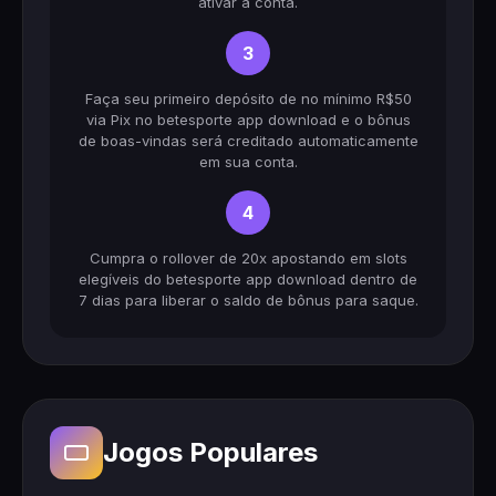
ativar a conta.
3
Faça seu primeiro depósito de no mínimo R$50
via Pix no betesporte app download e o bônus
de boas-vindas será creditado automaticamente
em sua conta.
4
Cumpra o rollover de 20x apostando em slots
elegíveis do betesporte app download dentro de
7 dias para liberar o saldo de bônus para saque.
Jogos Populares