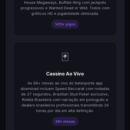
House Megaways, Buffalo King com jackpots
progressivos e Wanted Dead or Wild. Todos com
gráficos HD e jogabilidade otimizada.
1413+ jogos
🃏
Cassino Ao Vivo
As 69+ mesas ao vivo do betesporte app
download incluem Speed Baccarat com rodadas
de 27 segundos, Brazilian Stud Poker exclusivo,
Roleta Brasileira com narração em português e
dealers brasileiros profissionais transmitindo 24
horas por dia em alta definição.
69+ mesas