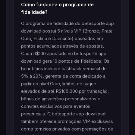
Como funciona o programa de
fidelidade?
O programa de fidelidade do betesporte app
download possui 5 níveis VIP (Bronze, Prata,
Ouro, Platina e Diamante) baseados em
pontos acumulados através de apostas.
Cada R$100 apostado no betesporte app
download gera 10 pontos de fidelidade. Os
benefícios incluem cashback semanal de
5% a 20%, gerente de conta dedicado a
partir do nível Ouro, limites de saque
elevados de até R$100.000 por transação,
bônus de aniversário personalizados e
convites exclusivos para eventos
presenciais. O betesporte app download
também oferece promoções VIP exclusivas
como torneios privados com premiações de