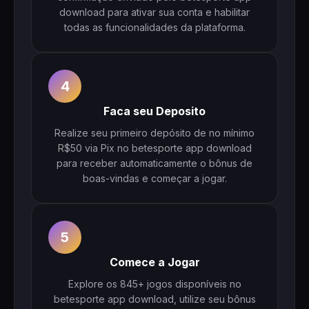
download para ativar sua conta e habilitar
todas as funcionalidades da plataforma.
4
Faca seu Deposito
Realize seu primeiro depósito de no mínimo
R$50 via Pix no betesporte app download
para receber automaticamente o bônus de
boas-vindas e começar a jogar.
5
Comece a Jogar
Explore os 845+ jogos disponíveis no
betesporte app download, utilize seu bônus