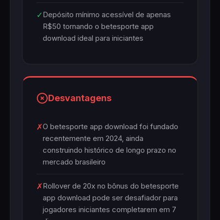
✓
Depósito mínimo acessível de apenas
R$50 tornando o betesporte app
download ideal para iniciantes
Desvantagens
✗
O betesporte app download foi fundado
recentemente em 2024, ainda
construindo histórico de longo prazo no
mercado brasileiro
✗
Rollover de 20x no bônus do betesporte
app download pode ser desafiador para
jogadores iniciantes completarem em 7