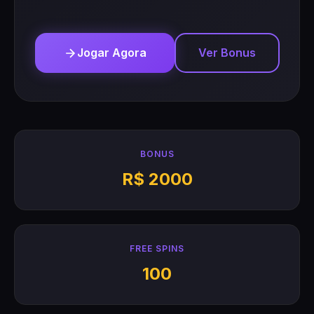
Jogar Agora
Ver Bonus
BONUS
R$ 2000
FREE SPINS
100