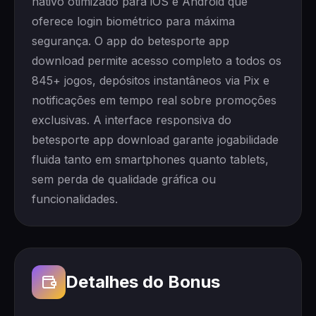
nativo otimizado para iOS e Android que
oferece login biométrico para máxima
segurança. O app do betesporte app
download permite acesso completo a todos os
845+ jogos, depósitos instantâneos via Pix e
notificações em tempo real sobre promoções
exclusivas. A interface responsiva do
betesporte app download garante jogabilidade
fluida tanto em smartphones quanto tablets,
sem perda de qualidade gráfica ou
funcionalidades.
Detalhes do Bonus