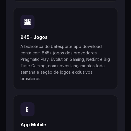
🎰
845+ Jogos
A biblioteca do betesporte app download
conta com 845+ jogos dos provedores
Pragmatic Play, Evolution Gaming, NetEnt e Big
Time Gaming, com novos lançamentos toda
semana e seção de jogos exclusivos
brasileiros.
📱
App Mobile