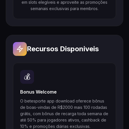
em slots elegíveis e aproveite as promoções
semanais exclusivas para membros.
Recursos Disponiveis
💰
Bonus Welcome
O betesporte app download oferece bônus
de boas-vindas de R$2000 mais 100 rodadas
grátis, com bônus de recarga toda semana de
até 50% para jogadores ativos, cashback de
10% e promoções diárias exclusivas.