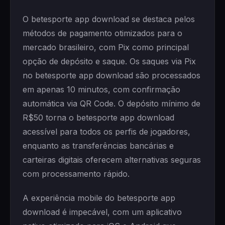
O betesporte app download se destaca pelos
métodos de pagamento otimizados para o
mercado brasileiro, com Pix como principal
opção de depósito e saque. Os saques via Pix
no betesporte app download são processados
em apenas 10 minutos, com confirmação
automática via QR Code. O depósito mínimo de
R$50 torna o betesporte app download
acessível para todos os perfis de jogadores,
enquanto as transferências bancárias e
carteiras digitais oferecem alternativas seguras
com processamento rápido.
A experiência mobile do betesporte app
download é impecável, com um aplicativo