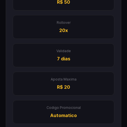
R$ 50
Rollover
20x
Validade
7 dias
Aposta Maxima
R$ 20
Codigo Promocional
Automatico