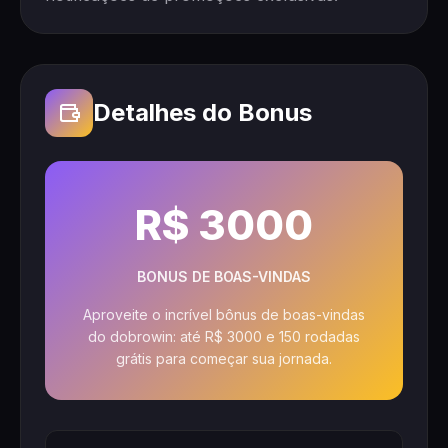
Detalhes do Bonus
R$ 3000
BONUS DE BOAS-VINDAS
Aproveite o incrível bônus de boas-vindas
do dobrowin: até R$ 3000 e 150 rodadas
grátis para começar sua jornada.