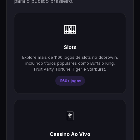
para o público brasileiro.
🎰
Slots
Explore mais de 1160 jogos de slots no dobrowin,
incluindo títulos populares como Buffalo King,
Fruit Party, Fortune Tiger e Starburst.
1160+ jogos
🃏
Cassino Ao Vivo