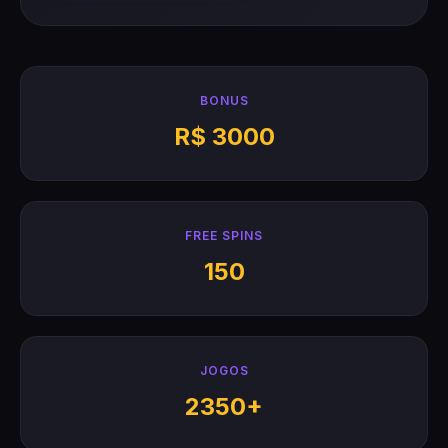
BONUS
R$ 3000
FREE SPINS
150
JOGOS
2350+