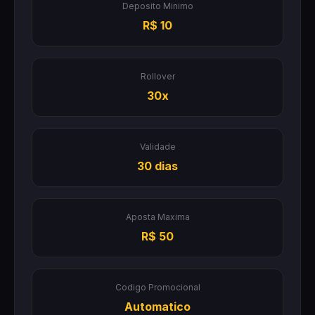
Deposito Minimo
R$ 10
Rollover
30x
Validade
30 dias
Aposta Maxima
R$ 50
Codigo Promocional
Automatico