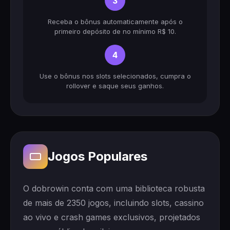
3
Receba o bônus automaticamente após o
primeiro depósito de no mínimo R$ 10.
4
Use o bônus nos slots selecionados, cumpra o
rollover e saque seus ganhos.
Jogos Populares
O dobrowin conta com uma biblioteca robusta
de mais de 2350 jogos, incluindo slots, cassino
ao vivo e crash games exclusivos, projetados