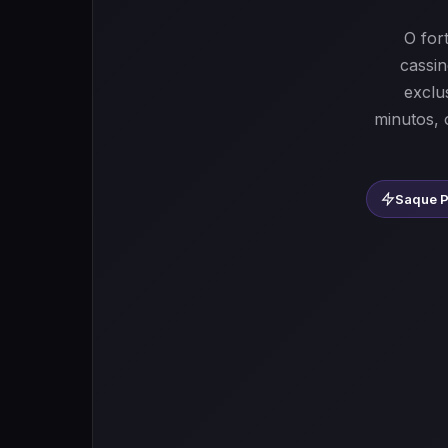
O for
cassin
exclu
minutos, 
Saque P