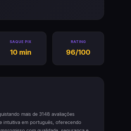
SAQUE PIX
RATING
10 min
96/100
quistando mais de 3148 avaliações
e intuitiva em português, oferecendo
compromisso com qualidade, segurança e