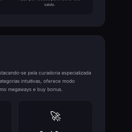
saldo.
stacando-se pela curadoria especializada
tegorias intuitivas, oferece modo
 como megaways e buy bonus.
🚀