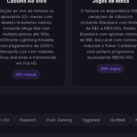
Cassino Ao Vivo
Jogos de Mesa
Seção ao vivo do fortune ox
O fortune ox disponibiliza 10
apresenta 62+ mesas com
variações de clássicos
dealers brasileiros nativos
incluindo Blackjack com limit
incluindo Mega Ball com
de R$5 a R$10.000, Roleta
multiplicadores até 100x,
Brasileira com apostas mínim
XXXtreme Lightning Roulette
de R$1, Baccarat com comiss
com pagamentos de 2000:1,
reduzida e Poker Caribbea
Monopoly Live com rodadas
com jackpot progressivo
ônus imersivas e transmissão
acumulando R$250.000.
em Full HD.
106+ jogos
62+ mesas
'n GO
Playtech
Push Gaming
Yggdrasil
iSoftBet