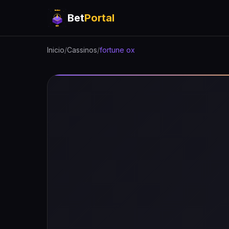
Bet
Portal
Inicio
/
Cassinos
/
fortune ox