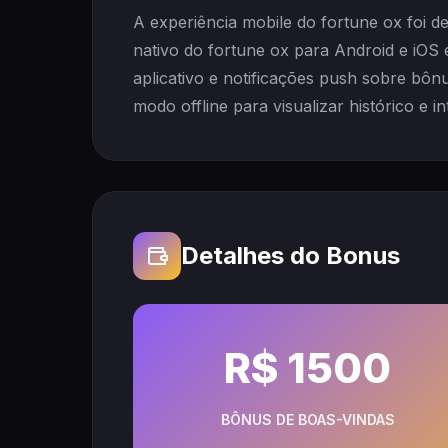
A experiência mobile do fortune ox foi d
nativo do fortune ox para Android e iOS 
aplicativo e notificações push sobre bô
modo offline para visualizar histórico e i
Detalhes do Bonus
R$ 1500
BÔNUS DE BOAS-VINDAS