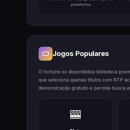
plataforma.
Jogos Populares
O fortune ox disponibiliza biblioteca pr
que seleciona apenas títulos com RTP ac
demonstração gratuito e permite busca a
🎰