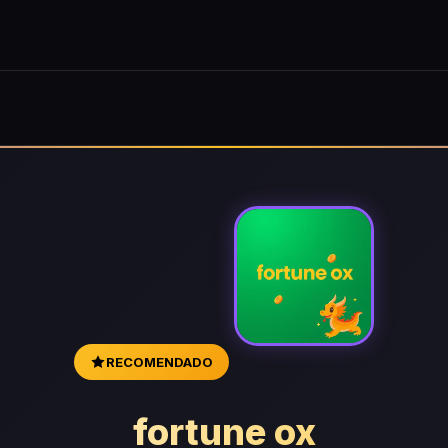
RECOMENDADO
fortune ox