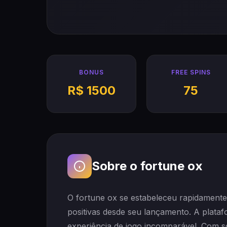
BONUS
FREE SPINS
R$ 1500
75
Sobre o fortune ox
O fortune ox se estabeleceu rapidamente 
positivas desde seu lançamento. A plata
experiência de jogo incomparável. Com 