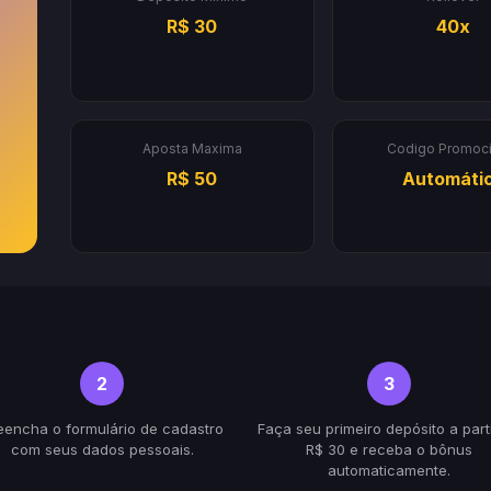
R$ 30
40x
Aposta Maxima
Codigo Promoci
R$ 50
Automáti
2
3
eencha o formulário de cadastro
Faça seu primeiro depósito a part
com seus dados pessoais.
R$ 30 e receba o bônus
automaticamente.