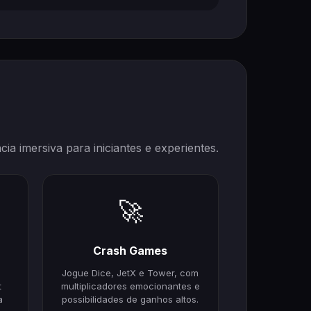
ia imersiva para iniciantes e experientes.
🚀
Crash Games
,
Jogue Dice, JetX e Tower, com
t
multiplicadores emocionantes e
a
possibilidades de ganhos altos.