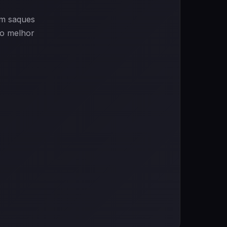
om saques
 o melhor