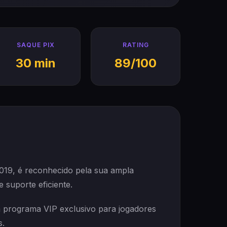
SAQUE PIX
RATING
30 min
89/100
2019, é reconhecido pela sua ampla
 suporte eficiente.
 programa VIP exclusivo para jogadores
s.