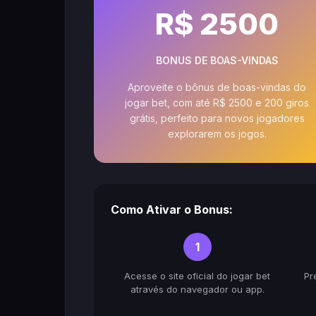
R$ 2500
BONUS DE BOAS-VINDAS
Aproveite o bônus de boas-vindas do
jogar bet, com até R$ 2500 e 200 giros
grátis, perfeito para novos jogadores
explorarem os jogos.
Como Ativar o Bonus:
1
Acesse o site oficial do jogar bet
Pr
através do navegador ou app.