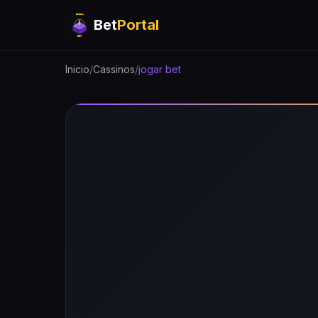
Bet
Portal
Inicio
/
Cassinos
/
jogar bet