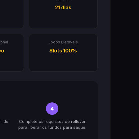
21 dias
onal
Jogos Elegiveis
co
Slots 100%
4
ir de
Complete os requisitos de rollover
para liberar os fundos para saque.