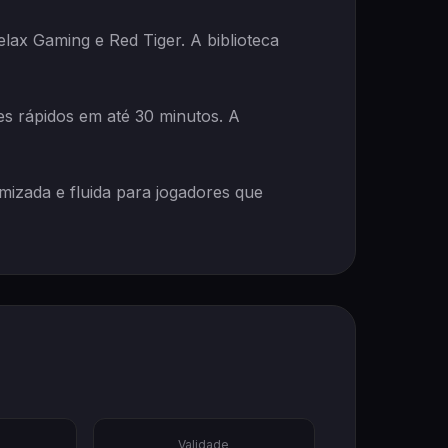
ax Gaming e Red Tiger. A biblioteca
s rápidos em até 30 minutos. A
mizada e fluida para jogadores que
Validade