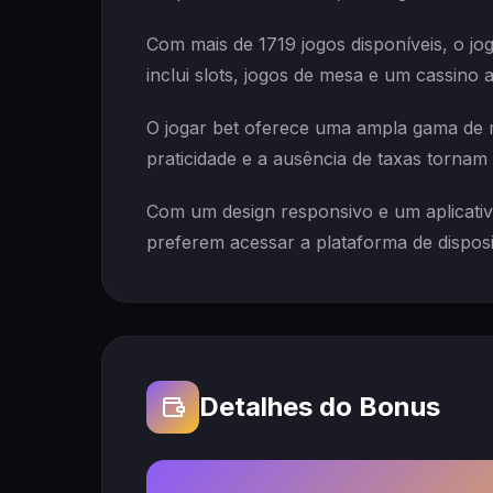
Com mais de 1719 jogos disponíveis, o j
inclui slots, jogos de mesa e um cassino 
O jogar bet oferece uma ampla gama de 
praticidade e a ausência de taxas tornam 
Com um design responsivo e um aplicativo
preferem acessar a plataforma de disposi
Detalhes do Bonus