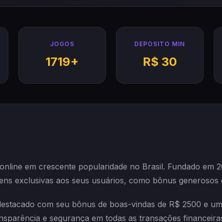
JOGOS
DEPOSITO MIN
1719+
R$ 30
 online em crescente popularidade no Brasil. Fundado em 
gens exclusivas aos seus usuários, como bônus generosos e
 destacado com seu bônus de boas-vindas de R$ 2500 e um
ransparência e segurança em todas as transações financeira