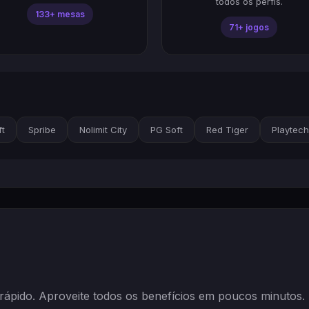
todos os perfis.
133+ mesas
71+ jogos
ft
Spribe
Nolimit City
PG Soft
Red Tiger
Playtech
 rápido. Aproveite todos os benefícios em poucos minutos.