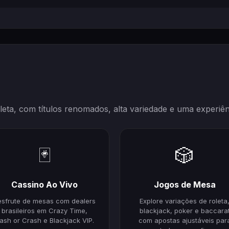
leta, com títulos renomados, alta variedade e uma experiênc
🃏
🎲
Cassino Ao Vivo
Jogos de Mesa
esfrute de mesas com dealers
Explore variações de roleta
brasileiros em Crazy Time,
blackjack, poker e baccara
ash or Crash e Blackjack VIP.
com apostas ajustáveis par